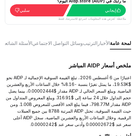
ما رأيك في Aidp.store (AIDP) اليوم؟
إيجابي
سلبي
ملاحظة: تُعرَض هذه المعلومات كمرجع للاسترشاد فقط.
لمحة عامة
الأخبار
الترتيب
وسائل التواصل الاجتماعي
الأسئلة الشائعة
ملخص أسعار AIDP المباشر
اعتبارًا من 6 أغسطس 2026، تبلغ القيمة السوقية الإجمالية لـ AIDP نحو
$19.53K، ما يمثل تغيرًا بنسبة -8.16% خلال الساعات الأربع والعشرين
الماضية. ويبلغ السعر الحالي لـ AIDP مقدار $0.00002444، بينما يصل
حجم التداول خلال 24 ساعة إلى $316.91. ويبلغ المعروض المتداول من
AIDP مقدار 798.77M، فيما يبلغ الحد الأقصى للمعروض 1.00B. ومن
حيث القيمة السوقية، تحتل AIDP المرتبة 8788 بين جميع العملات
الرقمية. وخلال الساعات الأربع والعشرين الماضية، سجل AIDP أعلى
سعر عند $0.00002672 وأدنى سعر عند $0.0000242.
أعلى سعر والتّاريخ