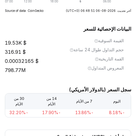
آخر تحديث: 2026-08-06 06:48:51
(UTC+0)
Source of data: CoinGecko
البيانات الإحصائية للسعر
القيمة السوقية
19.53K
حجم التداول طوال 24 ساعة
316.91
القمة التاريخية
0.00032165
المعروض المتداول
798.77M
سجل السعر (بالدولار الأمريكي)
14 من
30 من
اليوم
7 من الأيام
الأيام
الأيام
-32.20%
-17.90%
-13.86%
-8.18%