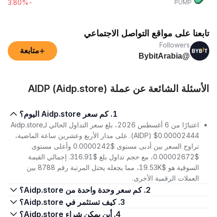
-3.80%
PUMP
تابعنا على مواقع التواصل الاجتماعي
Followers
+
متابعة
@BybitArabia
الأسئلة الشائعة عن عملة AIDP (Aidp.store)
1. كم سعر Aidp.store اليوم؟
اعتبارًا من 6 أغسطس 2026، بلغ سعر التداول الحالي لـAidp.store
(AIDP) $0.00002444. على مدار الأربع وعشرين ساعة الماضية،
تراوح السعر بين أدنى مستوى $0.0000242 وأعلى مستوى
$0.00002672، مع حجم تداول بلغ $316.91. إجمالي القيمة
السوقية هو $19.53K، مما يجعله يحتل المرتبة رقم 8788 بين
العملات الرقمية الأخرى.
2. كم سعر وحدة واحدة من Aidp.store؟
3. كيف تستثمر في Aidp.store؟
4. أين يمكن شراء Aidp.store؟