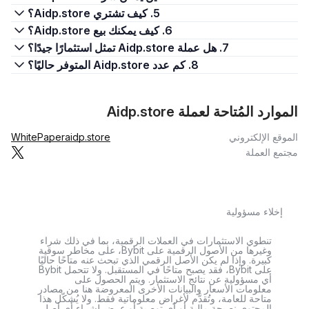
5. كيف تشتري Aidp.store؟
6. كيف يمكنك بيع Aidp.store؟
7. هل عملة Aidp.store تمثل استثمارًا جيدًا؟
8. كم عدد Aidp.store المتوفر حاليًا؟
الموارد المُتاحة لعملة Aidp.store
الموقع الإلكتروني
aidp.store
WhitePaper
مجتمع العملة
إخلاء مسؤولية
تنطوي الاستثمارات في العملات الرقمية، بما في ذلك شراء
وغيرها من الأصول الرقمية على Bybit، على مخاطر سوقية
كبيرة. وإذا لم يكن الأصل الرقمي الذي تبحث عنه متاحًا حاليًا
على Bybit، فقد يصبح متاحًا في المستقبل. ولا تتحمل Bybit
أي مسؤولية عن نتائج الاستثمار. ويتم الحصول على
معلومات الأسعار والبيانات الأخرى المعروضة هنا من مصادر
متاحة للعامة، وتُقدَّم لأغراض معلوماتية فقط. ولا يُشكّل هذا
المحتوى نصيحة مالية أو أي توصية أو عرض لشراء أي أصل