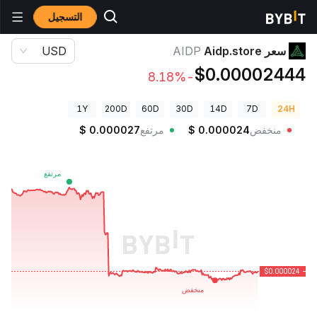
التسجيل
أسعار العملات الرقمية
سعر Aidp.store AIDP
سعر Aidp.store
AIDP
USD
$0.00002444
-8.18%
1Y
200D
60D
30D
14D
7D
24H
منخفض
0.000024
$
مرتفع
0.000027
$