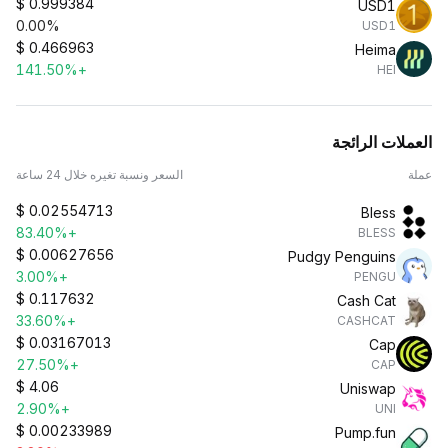
$
0.999384
USD1
0.00%
USD1
$
0.466963
Heima
+141.50%
HEI
العملات الرائجة
عملة
السعر ونسبة تغيره خلال 24 ساعة
$
0.02554713
Bless
+83.40%
BLESS
$
0.00627656
Pudgy Penguins
+3.00%
PENGU
$
0.117632
Cash Cat
+33.60%
CASHCAT
$
0.03167013
Cap
+27.50%
CAP
$
4.06
Uniswap
+2.90%
UNI
$
0.00233989
Pump.fun