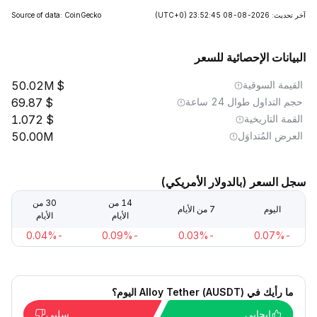
آخر تحديث: 2026-08-08 23:52:45
(UTC+0)
Source of data: CoinGecko
البيانات الإحصائية للسعر
القيمة السوقية
50.02M
حجم التداول طوال 24 ساعة
69.87
القمة التاريخية
1.072
العرض المُتداوَل
50.00M
سجل السعر (بالدولار الأمريكي)
14 من
30 من
اليوم
7 من الأيام
الأيام
الأيام
-0.04%
-0.09%
-0.03%
-0.07%
ما رأيك في Alloy Tether (AUSDT) اليوم؟
إيجابي
سلبي