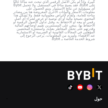
كبيرة. وإذا لم يكن الأصل الرقمي الذي تبحث عنه متاحًا حاليًا
على Bybit، فقد يصبح متاحًا في المستقبل. ولا تتحمل Bybit
أي مسؤولية عن نتائج الاستثمار. ويتم الحصول على
معلومات الأسعار والبيانات الأخرى المعروضة هنا من مصادر
متاحة للعامة، وتُقدَّم لأغراض معلوماتية فقط. ولا يُشكّل هذا
المحتوى نصيحة مالية أو أي توصية أو عرض لشراء أي أصل
رقمي أو بيعه أو الاحتفاظ به. وقبل تداول الأصول الرقمية أو
الاحتفاظ بها، ينبغي على المستثمرين تقييم أوضاعهم المالية
وقدرتهم على تحمّل المخاطر بعناية، واستشارة المختصين
المؤهلين في المجالات القانونية أو الضريبية أو الاستثمارية
عند الاقتضاء. ولمزيد من المعلومات، يُرجى الرجوع إلى
شروط الخدمة الخاصة بـ Bybit.
حول