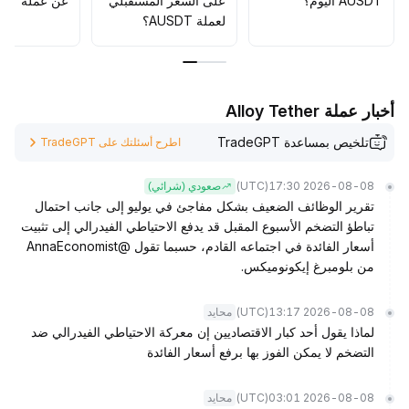
AUSDT اليوم؟
على السعر المستقبلي
عن عملة AUSDT؟
لعملة AUSDT؟
أخبار عملة Alloy Tether
تلخيص بمساعدة TradeGPT
اطرح أسئلتك على TradeGPT
(UTC)
2026-08-08 17:30
صعودي (شرائي)
تقرير الوظائف الضعيف بشكل مفاجئ في يوليو إلى جانب احتمال
تباطؤ التضخم الأسبوع المقبل قد يدفع الاحتياطي الفيدرالي إلى تثبيت
أسعار الفائدة في اجتماعه القادم، حسبما تقول @AnnaEconomist
من بلومبرغ إيكونوميكس.
(UTC)
2026-08-08 13:17
محايد
لماذا يقول أحد كبار الاقتصاديين إن معركة الاحتياطي الفيدرالي ضد
التضخم لا يمكن الفوز بها برفع أسعار الفائدة
(UTC)
2026-08-08 03:01
محايد