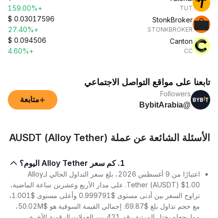
+159.00%
TUT
$
0.03017596
StonkBroker
+27.40%
STONKBROKER
$
0.094506
Canton
+4.60%
CC
تابعنا على مواقع التواصل الاجتماعي
Followers
+
متابعة
@BybitArabia
الأسئلة الشائعة عن عملة AUSDT (Alloy Tether)
1. كم سعر Alloy Tether اليوم؟
اعتبارًا من 9 أغسطس 2026، بلغ سعر التداول الحالي لـAlloy
Tether (AUSDT) $1.00. على مدار الأربع وعشرين ساعة الماضية،
تراوح السعر بين أدنى مستوى $0.999791 وأعلى مستوى $1.001،
مع حجم تداول بلغ $69.87. إجمالي القيمة السوقية هو $50.02M،
مما يجعله يحتل المرتبة رقم 421 بين العملات الرقمية الأخرى.