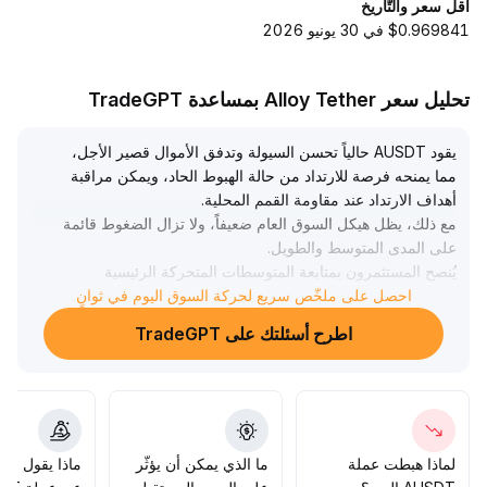
أقل سعر والتّاريخ
$0.969841 في 30 يونيو 2026
تحليل سعر Alloy Tether بمساعدة TradeGPT
يقود AUSDT حالياً تحسن السيولة وتدفق الأموال قصير الأجل،
مما يمنحه فرصة للارتداد من حالة الهبوط الحاد، ويمكن مراقبة
أهداف الارتداد عند مقاومة القمم المحلية
.
مع ذلك، يظل هيكل السوق العام ضعيفاً، ولا تزال الضغوط قائمة
على المدى المتوسط والطويل
.
يُنصح المستثمرون بمتابعة المتوسطات المتحركة الرئيسية
احصل على ملخّص سريع لحركة السوق اليوم في ثوانٍ
ومستويات الضغط في النطاق (وفي حالة الفشل في الاختراق،
يُتوقع ضعف الارتداد)، وضبط المراكز بشكل مرن، وتفضيل
اطرح أسئلتك على TradeGPT
إستراتيجية البيع والشراء بالقرب من حدود النطاق، وسيطرة على
مخاطر الشراء عند ارتفاع الأسعار، والانتظار حتى يزداد حجم
التداول بشكل فعّال قبل اتخاذ خطوة متوافقة مع الاتجاه
.
لماذا هبطت عملة
ما الذي يمكن أن يؤثّر
ماذا يقول الم