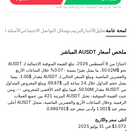
ملاحظة: تُعرَض هذه المعلومات كمرجع للاسترشاد فقط.
لمحة عامة
تحليل
الأخبار
الترتيب
وسائل التواصل الاجتماعي
الأسئلة الش
ملخص أسعار AUSDT المباشر
اعتبارًا من 8 أغسطس 2026، تبلغ القيمة السوقية الإجمالية لـ AUSDT
نحو $50.02M، ما يمثل تغيرًا بنسبة -0.07% خلال الساعات الأربع
والعشرين الماضية. ويبلغ السعر الحالي لـ AUSDT مقدار $1.00، بينما
يصل حجم التداول خلال 24 ساعة إلى $69.87. ويبلغ المعروض المتداول
من AUSDT مقدار 50.00M، فيما يبلغ الحد الأقصى للمعروض --. ومن
حيث القيمة السوقية، تحتل AUSDT المرتبة 421 بين جميع العملات
الرقمية. وخلال الساعات الأربع والعشرين الماضية، سجل AUSDT أعلى
سعر عند $1.001 وأدنى سعر عند $0.999791.
أعلى سعر والتّاريخ
$1.072 في 31 يوليو 2025