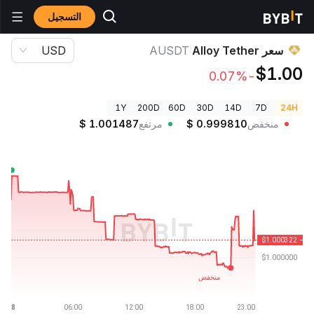
التسجيل
أسعار العملات الرقمية
سعر Alloy Tether AUSDT
سعر Alloy Tether
AUSDT
USD
$1.00
-0.07%
1Y
200D
60D
30D
14D
7D
24H
منخفض
0.999810
$
مرتفع
1.001487
$