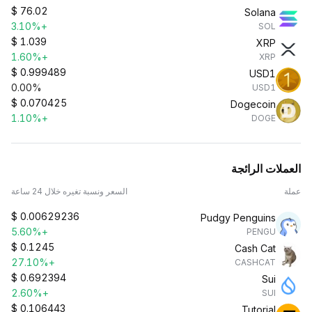
$
76.02
Solana
+3.10%
SOL
$
1.039
XRP
+1.60%
XRP
$
0.999489
USD1
0.00%
USD1
$
0.070425
Dogecoin
+1.10%
DOGE
العملات الرائجة
عملة
السعر ونسبة تغيره خلال 24 ساعة
$
0.00629236
Pudgy Penguins
+5.60%
PENGU
$
0.1245
Cash Cat
+27.10%
CASHCAT
$
0.692394
Sui
+2.60%
SUI
$
0.106443
Tutorial