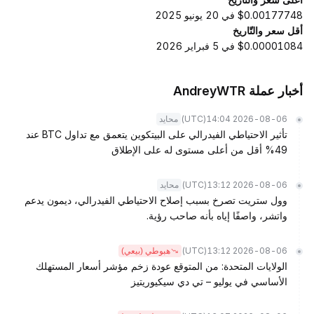
$0.00177748 في 20 يونيو 2025
أقل سعر والتّاريخ
$0.00001084 في 5 فبراير 2026
أخبار عملة AndreyWTR
(UTC)
2026-08-06 14:04
محايد
تأثير الاحتياطي الفيدرالي على البيتكوين يتعمق مع تداول BTC عند
49% أقل من أعلى مستوى له على الإطلاق
(UTC)
2026-08-06 13:12
محايد
وول ستريت تصرخ بسبب إصلاح الاحتياطي الفيدرالي، ديمون يدعم
واتشر، واصفًا إياه بأنه صاحب رؤية.
(UTC)
2026-08-06 13:12
هبوطي (بيعي)
الولايات المتحدة: من المتوقع عودة زخم مؤشر أسعار المستهلك
الأساسي في يوليو – تي دي سيكيوريتيز