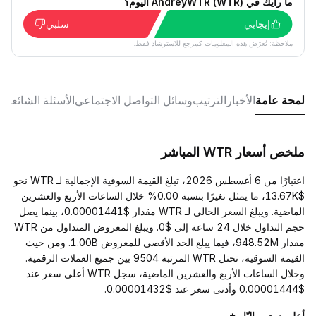
ما رأيك في AndreyWTR (WTR) اليوم؟
إيجابي
سلبي
ملاحظة: تُعرَض هذه المعلومات كمرجع للاسترشاد فقط.
لمحة عامة
الأخبار
الترتيب
وسائل التواصل الاجتماعي
الأسئلة الشائعة
ملخص أسعار WTR المباشر
اعتبارًا من 6 أغسطس 2026، تبلغ القيمة السوقية الإجمالية لـ WTR نحو
$13.67K، ما يمثل تغيرًا بنسبة 0.00% خلال الساعات الأربع والعشرين
الماضية. ويبلغ السعر الحالي لـ WTR مقدار $0.00001441، بينما يصل
حجم التداول خلال 24 ساعة إلى $0. ويبلغ المعروض المتداول من WTR
مقدار 948.52M، فيما يبلغ الحد الأقصى للمعروض 1.00B. ومن حيث
القيمة السوقية، تحتل WTR المرتبة 9504 بين جميع العملات الرقمية.
وخلال الساعات الأربع والعشرين الماضية، سجل WTR أعلى سعر عند
$0.00001444 وأدنى سعر عند $0.00001432.
أعلى سعر والتّاريخ