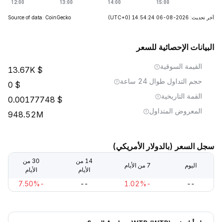
آخر تحديث: 2026-08-06 14:54:24
(UTC+0)
Source of data: CoinGecko
البيانات الإحصائية للسعر
القيمة السوقية
13.67K
حجم التداول طوال 24 ساعة
0
القمة التاريخية
0.00177748
المعروض المتداول
948.52M
سجل السعر (بالدولار الأمريكي)
14 من
30 من
اليوم
7 من الأيام
الأيام
الأيام
-7.50%
--
-1.02%
--