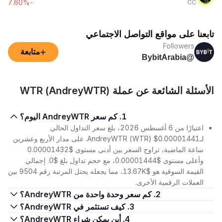
-7.60%
CC
تابعنا على مواقع التواصل الاجتماعي
Followers
+
متابعة
@BybitArabia
الأسئلة الشائعة عن عملة WTR (AndreyWTR)
1. كم سعر AndreyWTR اليوم؟
اعتبارًا من 6 أغسطس 2026، بلغ سعر التداول الحالي
لـAndreyWTR (WTR) $0.00001441. على مدار الأربع وعشرين
ساعة الماضية، تراوح السعر بين أدنى مستوى $0.00001432
وأعلى مستوى $0.00001444، مع حجم تداول بلغ $0. إجمالي
القيمة السوقية هو $13.67K، مما يجعله يحتل المرتبة رقم 9504 بين
العملات الرقمية الأخرى.
2. كم سعر وحدة واحدة من AndreyWTR؟
3. كيف تستثمر في AndreyWTR؟
4. أين يمكن شراء AndreyWTR؟