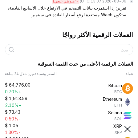
(UTC)
2026-08-06 13:07
هبوطي (بيعي)
تقرير: إذا استمرت بيانات التضخم في الارتفاع خلال الأسابيع القادمة،
ستكون Wach مستعدة لرفع أسعار الفائدة في سبتمبر
العملات الرقمية الأكثر رواجًا
بحث
العملات الرقمية الأعلى من حيث القيمة السوقية
عملة
السعر ونسبة تغيره خلال 24 ساعة
$
64,776.00
Bitcoin
+0.70%
BTC
$
1,913.59
Ethereum
+2.10%
ETH
$
73.43
Solana
-0.50%
SOL
$
1.05
XRP
-1.30%
XRP