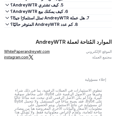
5. كيف تشتري AndreyWTR؟
6. كيف يمكنك بيع AndreyWTR؟
7. هل عملة AndreyWTR تمثل استثمارًا جيدًا؟
8. كم عدد AndreyWTR المتوفر حاليًا؟
الموارد المُتاحة لعملة AndreyWTR
الموقع الإلكتروني
andreywtr.com
WhitePaper
مجتمع العملة
instagram.com
إخلاء مسؤولية
تنطوي الاستثمارات في العملات الرقمية، بما في ذلك شراء
وغيرها من الأصول الرقمية على Bybit، على مخاطر سوقية
كبيرة. وإذا لم يكن الأصل الرقمي الذي تبحث عنه متاحًا حاليًا
على Bybit، فقد يصبح متاحًا في المستقبل. ولا تتحمل Bybit
أي مسؤولية عن نتائج الاستثمار. ويتم الحصول على
معلومات الأسعار والبيانات الأخرى المعروضة هنا من مصادر
متاحة للعامة، وتُقدَّم لأغراض معلوماتية فقط. ولا يُشكّل هذا
المحتوى نصيحة مالية أو أي توصية أو عرض لشراء أي أصل