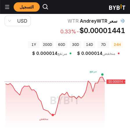
التسجيل
أسعار العملات الرقمية
سعر AndreyWTR WTR
سعر AndreyWTR
WTR
USD
$0.00001441
-0.33%
1Y
200D
60D
30D
14D
7D
24H
منخفض
0.000014
$
مرتفع
0.000014
$