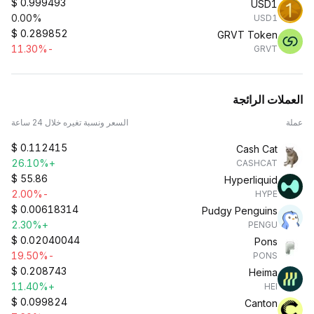
$
0.999493
USD1
0.00%
USD1
$
0.289852
GRVT Token
-11.30%
GRVT
العملات الرائجة
عملة
السعر ونسبة تغيره خلال 24 ساعة
$
0.112415
Cash Cat
+26.10%
CASHCAT
$
55.86
Hyperliquid
-2.00%
HYPE
$
0.00618314
Pudgy Penguins
+2.30%
PENGU
$
0.02040044
Pons
-19.50%
PONS
$
0.208743
Heima
+11.40%
HEI
$
0.099824
Canton