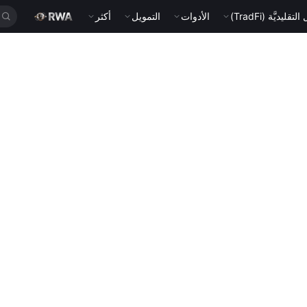
قليديَّة (TradFi)
الأدوات
التمويل
أكثر