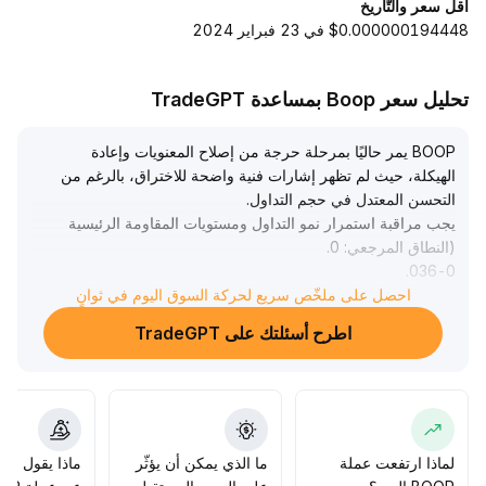
أقل سعر والتّاريخ
$0.000000194448 في 23 فبراير 2024
تحليل سعر Boop بمساعدة TradeGPT
BOOP يمر حاليًا بمرحلة حرجة من إصلاح المعنويات وإعادة
الهيكلة، حيث لم تظهر إشارات فنية واضحة للاختراق، بالرغم من
التحسن المعتدل في حجم التداول
.
يجب مراقبة استمرار نمو التداول ومستويات المقاومة الرئيسية
(النطاق المرجعي: 0
.
.
036-0
041 USDT)
.
احصل على ملخّص سريع لحركة السوق اليوم في ثوانٍ
على المدى المتوسط والطويل، يستفيد المشروع من زخم السوق
اطرح أسئلتك على TradeGPT
الصاعد والتحسينات في النظام البيئي للبروتوكول، ويوجد دعم
قوي من الأساسيات
.
يُوصى للمستثمرين ببناء المراكز تدريجيًا ضمن مناطق التصحيح
.
(0
.
032-0
036 USDT) مع تبني منظور استثماري متوسط إلى طويل الأجل
.
لماذا ارتفعت عملة
ما الذي يمكن أن يؤثّر
ماذا يقول الم
يجب الحذر من تشتت السيولة على السلسلة وتركيز التداول في