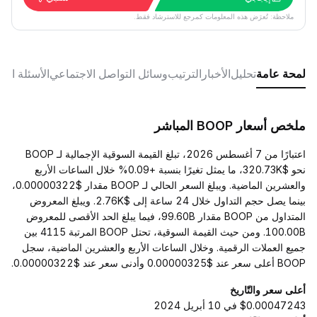
ملاحظة: تُعرَض هذه المعلومات كمرجع للاسترشاد فقط.
لمحة عامة
تحليل
الأخبار
الترتيب
وسائل التواصل الاجتماعي
الأسئلة الش
ملخص أسعار BOOP المباشر
اعتبارًا من 7 أغسطس 2026، تبلغ القيمة السوقية الإجمالية لـ BOOP
نحو $320.73K، ما يمثل تغيرًا بنسبة +0.09% خلال الساعات الأربع
والعشرين الماضية. ويبلغ السعر الحالي لـ BOOP مقدار $0.00000322،
بينما يصل حجم التداول خلال 24 ساعة إلى $2.76K. ويبلغ المعروض
المتداول من BOOP مقدار 99.60B، فيما يبلغ الحد الأقصى للمعروض
100.00B. ومن حيث القيمة السوقية، تحتل BOOP المرتبة 4115 بين
جميع العملات الرقمية. وخلال الساعات الأربع والعشرين الماضية، سجل
BOOP أعلى سعر عند $0.00000325 وأدنى سعر عند $0.00000322.
أعلى سعر والتّاريخ
$0.00047243 في 10 أبريل 2024