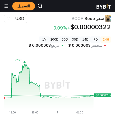
التسجيل
أسعار العملات الرقمية
سعر Boop BOOP
سعر Boop
BOOP
USD
$0.00000322
+0.09%
1Y
200D
60D
30D
14D
7D
24H
منخفض
0.000003
$
مرتفع
0.000003
$