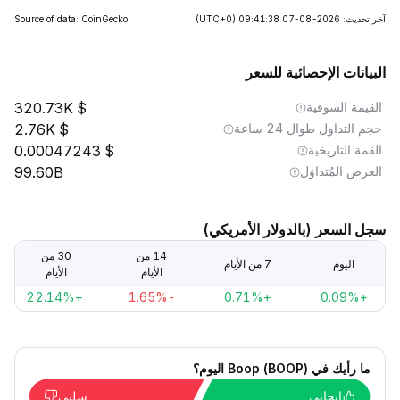
آخر تحديث: 2026-08-07 09:41:38
(UTC+0)
Source of data: CoinGecko
البيانات الإحصائية للسعر
القيمة السوقية
320.73K
حجم التداول طوال 24 ساعة
2.76K
القمة التاريخية
0.00047243
العرض المُتداوَل
99.60B
سجل السعر (بالدولار الأمريكي)
14 من
30 من
اليوم
7 من الأيام
الأيام
الأيام
+22.14%
-1.65%
+0.71%
+0.09%
ما رأيك في Boop (BOOP) اليوم؟
إيجابي
سلبي