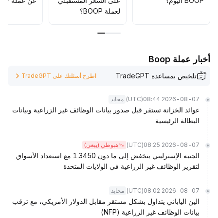
BOOP اليوم؟
على السعر المستقبلي
عن عملة BOOP؟
العقود قصيرة الأجل؛ ولابد من دمج تحليل عمق أوامر التداول
لعملة BOOP؟
وتحركات كبار الحيتان لتجنب مخاطر التقلبات المفاجئة الناتجة عن
أحداث فردية، ولا تُنصح بالمضاربة العشوائية على إشارات السوق
.
أخبار عملة Boop
تلخيص بمساعدة TradeGPT
اطرح أسئلتك على TradeGPT
(UTC)
2026-08-07 08:44
محايد
عوائد الخزانة تستقر قبل صدور بيانات الوظائف غير الزراعية وبيانات
البطالة الرئيسية
(UTC)
2026-08-07 08:25
هبوطي (بيعي)
الجنيه الإسترليني ينخفض إلى ما دون 1.3450 مع استعداد الأسواق
لتقرير الوظائف غير الزراعية في الولايات المتحدة
(UTC)
2026-08-07 08:02
محايد
الين الياباني يتداول بشكل مستقر مقابل الدولار الأمريكي، مع ترقب
بيانات الوظائف غير الزراعية (NFP)