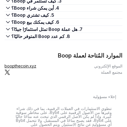
3. كيف تستثمر في Boop؟
4. أين يمكن شراء Boop؟
5. كيف تشتري Boop؟
6. كيف يمكنك بيع Boop؟
7. هل عملة Boop تمثل استثمارًا جيدًا؟
8. كم عدد Boop المتوفر حاليًا؟
الموارد المُتاحة لعملة Boop
الموقع الإلكتروني
boopthecoin.xyz
مجتمع العملة
إخلاء مسؤولية
تنطوي الاستثمارات في العملات الرقمية، بما في ذلك شراء
وغيرها من الأصول الرقمية على Bybit، على مخاطر سوقية
كبيرة. وإذا لم يكن الأصل الرقمي الذي تبحث عنه متاحًا حاليًا
على Bybit، فقد يصبح متاحًا في المستقبل. ولا تتحمل Bybit
أي مسؤولية عن نتائج الاستثمار. ويتم الحصول على