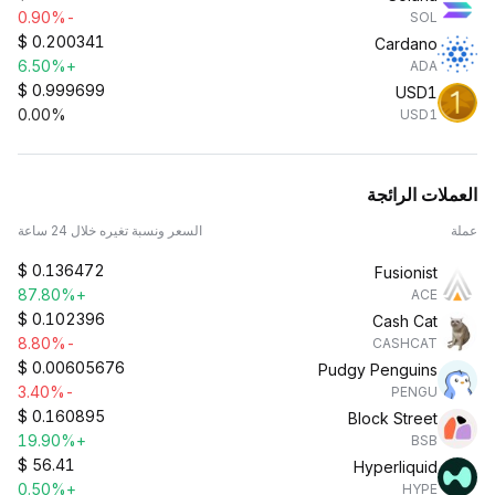
-0.90%
SOL
$
0.200341
Cardano
+6.50%
ADA
$
0.999699
USD1
0.00%
USD1
العملات الرائجة
عملة
السعر ونسبة تغيره خلال 24 ساعة
$
0.136472
Fusionist
+87.80%
ACE
$
0.102396
Cash Cat
-8.80%
CASHCAT
$
0.00605676
Pudgy Penguins
-3.40%
PENGU
$
0.160895
Block Street
+19.90%
BSB
$
56.41
Hyperliquid
+0.50%
HYPE