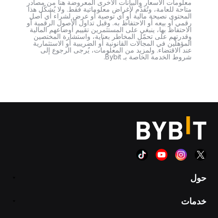
معلومات الأسعار والبيانات الأخرى المعروضة هنا من مصادر
متاحة للعامة، وتُقدَّم لأغراض معلوماتية فقط. ولا يُشكّل هذا
المحتوى نصيحة مالية أو أي توصية أو عرض لشراء أي أصل
رقمي أو بيعه أو الاحتفاظ به. وقبل تداول الأصول الرقمية أو
الاحتفاظ بها، ينبغي على المستثمرين تقييم أوضاعهم المالية
وقدرتهم على تحمّل المخاطر بعناية، واستشارة المختصين
المؤهلين في المجالات القانونية أو الضريبية أو الاستثمارية
عند الاقتضاء. ولمزيد من المعلومات، يُرجى الرجوع إلى
شروط الخدمة الخاصة بـ Bybit.
حول
خدمات