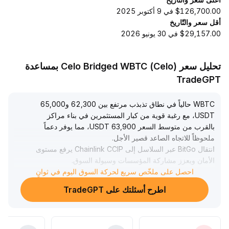
$126,700.00 في 9 أكتوبر 2025
أقل سعر والتّاريخ
$29,157.00 في 30 يونيو 2026
تحليل سعر Celo Bridged WBTC (Celo) بمساعدة
TradeGPT
WBTC حالياً في نطاق تذبذب مرتفع بين 62,300 و65,000
USDT، مع رغبة قوية من كبار المستثمرين في بناء مراكز
بالقرب من متوسط السعر 63,900 USDT، مما يوفر دعماً
ملحوظاً للاتجاه الصاعد قصير الأجل
.
انتقال BitGo عبر السلاسل إلى Chainlink CCIP يرفع مستوى
الأمان ويعزز مشاركة المؤسسات وسيولة السوق
.
يُنصح بمراقبة اختراق قوي فوق 64,000 USDT بحجم تداول
احصل على ملخّص سريع لحركة السوق اليوم في ثوانٍ
معتبر؛ إذا استقر السعر فالهدف اختبار مقاومة 66,000 USDT،
اطرح أسئلتك على TradeGPT
وإلا يجب الانتباه لدعم 62,300–62,700 USDT، حيث فقدانه قد
يؤدي لتصحيح مرحلي
.
استراتيجية عامة: بناء المراكز تدريجياً عند التراجعات ضمن النطاق
العالي، مع متابعة مستمرة لتحديثات الأمان وتدفقات رأس المال
.