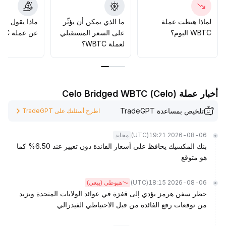
لماذا هبطت عملة
ما الذي يمكن أن يؤثّر
ماذا يقول الم
WBTC اليوم؟
على السعر المستقبلي
عن عملة WBTC؟
لعملة WBTC؟
أخبار عملة Celo Bridged WBTC (Celo)
تلخيص بمساعدة TradeGPT
اطرح أسئلتك على TradeGPT
(UTC)
2026-08-06 19:21
محايد
بنك المكسيك يحافظ على أسعار الفائدة دون تغيير عند 6.50% كما
هو متوقع
(UTC)
2026-08-06 18:15
هبوطي (بيعي)
حظر سفن هرمز يؤدي إلى قفزة في عوائد الولايات المتحدة ويزيد
من توقعات رفع الفائدة من قبل الاحتياطي الفيدرالي