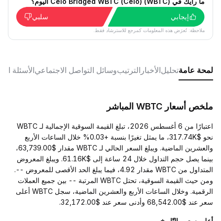
ما رأيك في Celo Bridged WBTC (Celo) (WBTC) اليوم؟
إيجابي
سلبي
ملاحظة: تُعرَض هذه المعلومات كمرجع للاسترشاد فقط.
لمحة عامة
تحليل
الأخبار
الترتيب
وسائل التواصل الاجتماعي
الأسئلة الش
ملخص أسعار WBTC المباشر
اعتبارًا من 6 أغسطس 2026، تبلغ القيمة السوقية الإجمالية لـ WBTC
نحو $317.74K، ما يمثل تغيرًا بنسبة +0.03% خلال الساعات الأربع
والعشرين الماضية. ويبلغ السعر الحالي لـ WBTC مقدار $63,739.00،
بينما يصل حجم التداول خلال 24 ساعة إلى $61.16K. ويبلغ المعروض
المتداول من WBTC مقدار 4.92، فيما يبلغ الحد الأقصى للمعروض --.
ومن حيث القيمة السوقية، تحتل WBTC المرتبة -- بين جميع العملات
الرقمية. وخلال الساعات الأربع والعشرين الماضية، سجل WBTC أعلى
سعر عند $68,542.00 وأدنى سعر عند $32,172.00.
أعلى سعر والتّاريخ