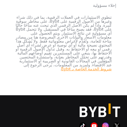
إخلاء مسؤولية
تنطوي الاستثمارات في العملات الرقمية، بما في ذلك شراء
وغيرها من الأصول الرقمية على Bybit، على مخاطر سوقية
كبيرة. وإذا لم يكن الأصل الرقمي الذي تبحث عنه متاحًا حاليًا
على Bybit، فقد يصبح متاحًا في المستقبل. ولا تتحمل Bybit
أي مسؤولية عن نتائج الاستثمار. ويتم الحصول على
معلومات الأسعار والبيانات الأخرى المعروضة هنا من مصادر
متاحة للعامة، وتُقدَّم لأغراض معلوماتية فقط. ولا يُشكّل هذا
المحتوى نصيحة مالية أو أي توصية أو عرض لشراء أي أصل
رقمي أو بيعه أو الاحتفاظ به. وقبل تداول الأصول الرقمية أو
الاحتفاظ بها، ينبغي على المستثمرين تقييم أوضاعهم المالية
وقدرتهم على تحمّل المخاطر بعناية، واستشارة المختصين
المؤهلين في المجالات القانونية أو الضريبية أو الاستثمارية
عند الاقتضاء. ولمزيد من المعلومات، يُرجى الرجوع إلى
شروط الخدمة الخاصة بـ Bybit
.