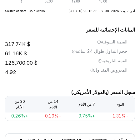
آخر تحديث: 2026-08-06 20:18:36
(UTC+0)
Source of data: CoinGecko
البيانات الإحصائية للسعر
القيمة السوقية
317.74K
حجم التداول طوال 24 ساعة
61.16K
القمة التاريخية
126,700.00
المعروض المتداول
4.92
سجل السعر (بالدولار الأمريكي)
14 من
30 من
اليوم
7 من الأيام
الأيام
الأيام
+0.26%
-0.19%
+9.75%
-1.31%