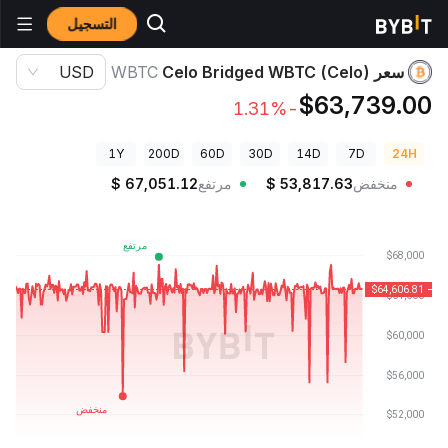
التسجيل
أسعار العملات الرقمية
سعر Celo Bridged WBTC (Celo) WBTC
سعر Celo Bridged WBTC (Celo)
WBTC
USD
$63,739.00
-1.31%
1Y
200D
60D
30D
14D
7D
24H
منخفض
53,817.63
$
مرتفع
67,051.12
$