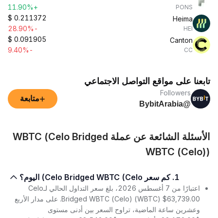
+11.90%
PONS
$
0.211372
Heima
-28.90%
HEI
$
0.091905
Canton
-9.40%
CC
تابعنا على مواقع التواصل الاجتماعي
Followers
+
متابعة
@BybitArabia
الأسئلة الشائعة عن عملة WBTC (Celo Bridged
WBTC (Celo))
1. كم سعر Celo Bridged WBTC (Celo) اليوم؟
اعتبارًا من 7 أغسطس 2026، بلغ سعر التداول الحالي لـCelo
Bridged WBTC (Celo) (WBTC) $63,739.00. على مدار الأربع
وعشرين ساعة الماضية، تراوح السعر بين أدنى مستوى