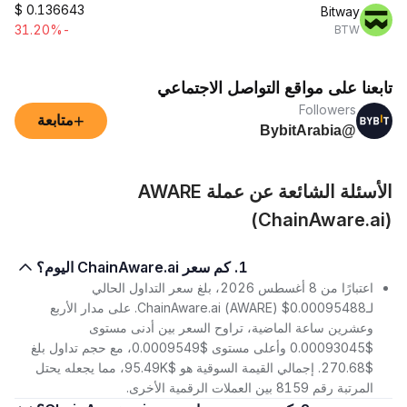
$
0.136643
Bitway
-31.20%
BTW
تابعنا على مواقع التواصل الاجتماعي
Followers
+
متابعة
@BybitArabia
الأسئلة الشائعة عن عملة AWARE
(ChainAware.ai)
1. كم سعر ChainAware.ai اليوم؟
اعتبارًا من 8 أغسطس 2026، بلغ سعر التداول الحالي
لـChainAware.ai (AWARE) $0.00095488. على مدار الأربع
وعشرين ساعة الماضية، تراوح السعر بين أدنى مستوى
$0.00093045 وأعلى مستوى $0.0009549، مع حجم تداول بلغ
$270.68. إجمالي القيمة السوقية هو $95.49K، مما يجعله يحتل
المرتبة رقم 8159 بين العملات الرقمية الأخرى.