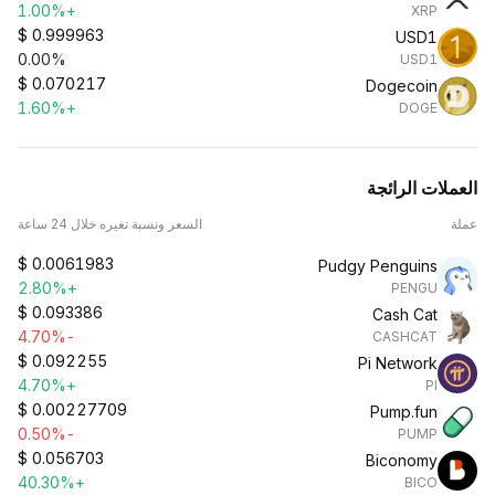
+1.00%
XRP
$
0.999963
USD1
0.00%
USD1
$
0.070217
Dogecoin
+1.60%
DOGE
العملات الرائجة
عملة
السعر ونسبة تغيره خلال 24 ساعة
$
0.0061983
Pudgy Penguins
+2.80%
PENGU
$
0.093386
Cash Cat
-4.70%
CASHCAT
$
0.092255
Pi Network
+4.70%
PI
$
0.00227709
Pump.fun
-0.50%
PUMP
$
0.056703
Biconomy
+40.30%
BICO