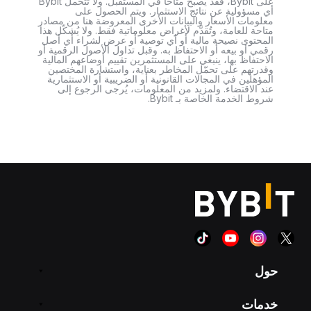
على Bybit، فقد يصبح متاحًا في المستقبل. ولا تتحمل Bybit
أي مسؤولية عن نتائج الاستثمار. ويتم الحصول على
معلومات الأسعار والبيانات الأخرى المعروضة هنا من مصادر
متاحة للعامة، وتُقدَّم لأغراض معلوماتية فقط. ولا يُشكّل هذا
المحتوى نصيحة مالية أو أي توصية أو عرض لشراء أي أصل
رقمي أو بيعه أو الاحتفاظ به. وقبل تداول الأصول الرقمية أو
الاحتفاظ بها، ينبغي على المستثمرين تقييم أوضاعهم المالية
وقدرتهم على تحمّل المخاطر بعناية، واستشارة المختصين
المؤهلين في المجالات القانونية أو الضريبية أو الاستثمارية
عند الاقتضاء. ولمزيد من المعلومات، يُرجى الرجوع إلى
شروط الخدمة الخاصة بـ Bybit.
حول
خدمات