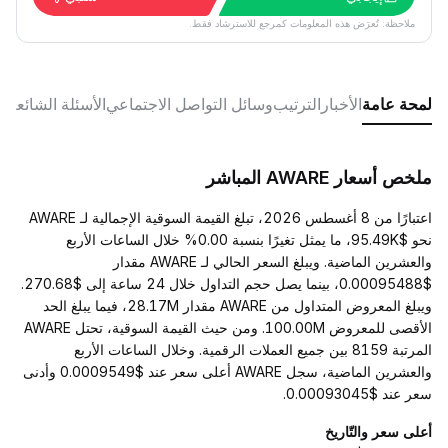
ملاحظة: تُعرَض هذه المعلومات كمرجع للاسترشاد فقط.
لمحة عامة
الأخبار
الترتيب
وسائل التواصل الاجتماعي
الأسئلة الشائعة
ملخص أسعار AWARE المباشر
اعتبارًا من 8 أغسطس 2026، تبلغ القيمة السوقية الإجمالية لـ AWARE
نحو $95.49K، ما يمثل تغيرًا بنسبة 0.00% خلال الساعات الأربع
والعشرين الماضية. ويبلغ السعر الحالي لـ AWARE مقدار
$0.00095488، بينما يصل حجم التداول خلال 24 ساعة إلى $270.68.
ويبلغ المعروض المتداول من AWARE مقدار 28.17M، فيما يبلغ الحد
الأقصى للمعروض 100.00M. ومن حيث القيمة السوقية، تحتل AWARE
المرتبة 8159 بين جميع العملات الرقمية. وخلال الساعات الأربع
والعشرين الماضية، سجل AWARE أعلى سعر عند $0.0009549 وأدنى
سعر عند $0.00093045.
أعلى سعر والتّاريخ