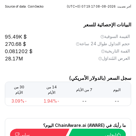
آخر تحديث: 2026-08-08 07:19:17
(UTC+0)
Source of data: CoinGecko
البيانات الإحصائية للسعر
القيمة السوقية
95.49K
حجم التداول طوال 24 ساعة
270.68
القمة التاريخية
0.081202
العرض المُتداوَل
28.17M
سجل السعر (بالدولار الأمريكي)
14 من
30 من
اليوم
7 من الأيام
الأيام
الأيام
-3.09%
-1.94%
--
--
ما رأيك في ChainAware.ai (AWARE) اليوم؟
إيجابي
سلبي