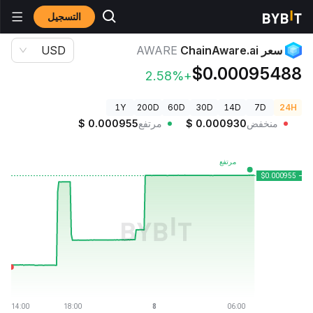
التسجيل
أسعار العملات الرقمية
سعر ChainAware.ai AWARE
سعر ChainAware.ai
AWARE
USD
$0.00095488
+2.58%
1Y
200D
60D
30D
14D
7D
24H
منخفض
0.000930
$
مرتفع
0.000955
$