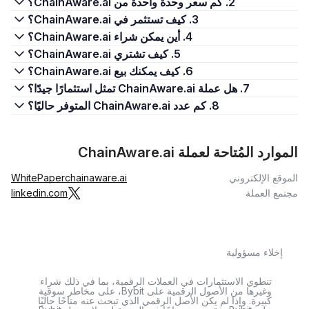
2. كم سعر وحدة واحدة من ChainAware.ai؟
3. كيف تستثمر في ChainAware.ai؟
4. أين يمكن شراء ChainAware.ai؟
5. كيف تشتري ChainAware.ai؟
6. كيف يمكنك بيع ChainAware.ai؟
7. هل عملة ChainAware.ai تمثل استثمارًا جيدًا؟
8. كم عدد ChainAware.ai المتوفر حاليًا؟
الموارد المُتاحة لعملة ChainAware.ai
الموقع الإلكتروني
chainaware.ai
WhitePaper
مجتمع العملة
linkedin.com
إخلاء مسؤولية
تنطوي الاستثمارات في العملات الرقمية، بما في ذلك شراء
وغيرها من الأصول الرقمية على Bybit، على مخاطر سوقية
كبيرة. وإذا لم يكن الأصل الرقمي الذي تبحث عنه متاحًا حاليًا