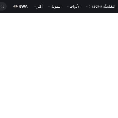
قليديَّة (TradFi)
الأدوات
التمويل
أكثر