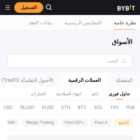
التسجيل
نظرة عامة
المقاييس الرئيسية
بيانات العقد
الأسواق
المفضلة
العملات الرقمية
الأصول التقليديَّة (TradFi)
تداول فوري
دائم
انتهاء الصلاحية
الخيارات
USD
RLUSD
XUSD
ETH
BTC
SOL
TRY
PLN
الجميع
0 Fees
50% Fees
Margin Trading
RWA