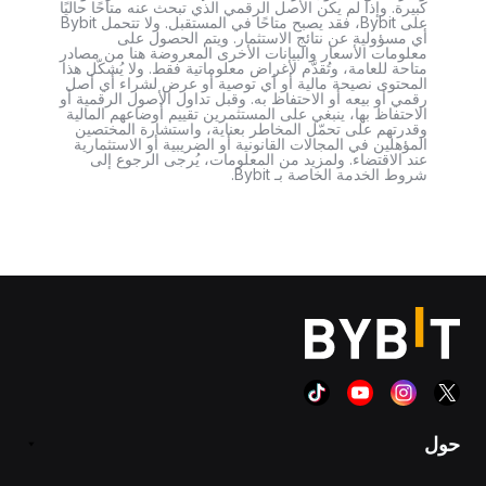
كبيرة. وإذا لم يكن الأصل الرقمي الذي تبحث عنه متاحًا حاليًا
على Bybit، فقد يصبح متاحًا في المستقبل. ولا تتحمل Bybit
أي مسؤولية عن نتائج الاستثمار. ويتم الحصول على
معلومات الأسعار والبيانات الأخرى المعروضة هنا من مصادر
متاحة للعامة، وتُقدَّم لأغراض معلوماتية فقط. ولا يُشكّل هذا
المحتوى نصيحة مالية أو أي توصية أو عرض لشراء أي أصل
رقمي أو بيعه أو الاحتفاظ به. وقبل تداول الأصول الرقمية أو
الاحتفاظ بها، ينبغي على المستثمرين تقييم أوضاعهم المالية
وقدرتهم على تحمّل المخاطر بعناية، واستشارة المختصين
المؤهلين في المجالات القانونية أو الضريبية أو الاستثمارية
عند الاقتضاء. ولمزيد من المعلومات، يُرجى الرجوع إلى
شروط الخدمة الخاصة بـ Bybit.
حول