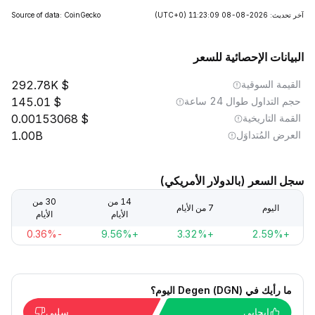
آخر تحديث: 2026-08-08 11:23:09
(UTC+0)
Source of data: CoinGecko
البيانات الإحصائية للسعر
القيمة السوقية
292.78K
حجم التداول طوال 24 ساعة
145.01
القمة التاريخية
0.00153068
العرض المُتداوَل
1.00B
سجل السعر (بالدولار الأمريكي)
14 من
30 من
اليوم
7 من الأيام
الأيام
الأيام
-0.36%
+9.56%
+3.32%
+2.59%
ما رأيك في Degen (DGN) اليوم؟
إيجابي
سلبي