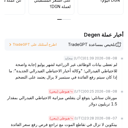
DGN اليوم؟
على السعر المستقبلي
عن عملة DGN؟
لعملة DGN؟
أخبار عملة Degen
تلخيص بمساعدة TradeGPT
اطرح أسئلتك على TradeGPT
(UTC)
2026-08-08 01:39
محايد
لم تعطى بيانات الوظائف غير الزراعية لشهر يوليو إجابة واضحة
للاحتياطي الفيدرالي؛ "وكالة أخبار الاحتياطي الفيدرالي الجديدة": ما
إذا كان سيتم رفع الفائدة في سبتمبر لا يزال يعتمد على التضخم
(UTC)
2026-08-08 00:25
هبوطي (بيعي)
مورغان ستانلي: يتوقع أن يتقلص ميزانية الاحتياطي الفيدرالي بمقدار
1.5 تريليون دولار
(UTC)
2026-08-07 23:28
هبوطي (بيعي)
بيتكوين لا تزال في تقاطع الموت مع تراجع فرص رفع سعر الفائدة