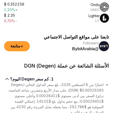
$
0.352259
Ondo
+1.20%
ONDO
$
2.35
Lighter
-0.70%
LIT
تابعنا على مواقع التواصل الاجتماعي
Followers
+
متابعة
@BybitArabia
الأسئلة الشائعة عن عملة DGN (Degen)
1. كم سعر Degen اليوم؟
اعتبارًا من 8 أغسطس 2026، بلغ سعر التداول الحالي لـDegen
(DGN) $0.00029285. على مدار الأربع وعشرين ساعة الماضية،
تراوح السعر بين أدنى مستوى $0.00028411 وأعلى مستوى
$0.00029451، مع حجم تداول بلغ $145.01. إجمالي القيمة
السوقية هو $292.78K، مما يجعله يحتل المرتبة رقم 4250 بين
العملات الرقمية الأخرى.