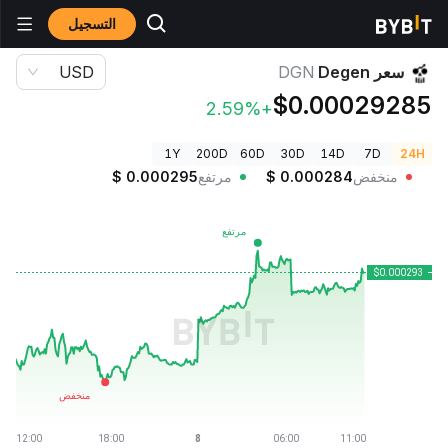
التسجيل
أسعار العملات الرقمية
سعر Degen DGN
سعر Degen
DGN
USD
$0.00029285
+2.59%
1Y
200D
60D
30D
14D
7D
24H
منخفض
0.000284
$
مرتفع
0.000295
$