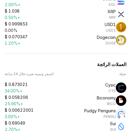
+2.00%
SOL
$
1.038
XRP
+0.50%
XRP
$
0.999853
USD1
0.00%
USD1
$
0.070347
Dogecoin
+1.20%
DOGE
العملات الرائجة
عملة
السعر ونسبة تغيره خلال 24 ساعة
$
0.873021
Cysic
+34.00%
CYS
$
0.058206
Biconomy
+25.90%
BICO
$
0.00622001
Pudgy Penguins
+3.00%
PENGU
$
0.69049
Sui
+2.70%
SUI