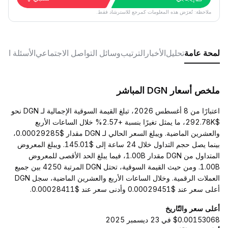
ملاحظة: تُعرَض هذه المعلومات كمرجع للاسترشاد فقط.
لمحة عامة
تحليل
الأخبار
الترتيب
وسائل التواصل الاجتماعي
الأسئلة الش
ملخص أسعار DGN المباشر
اعتبارًا من 8 أغسطس 2026، تبلغ القيمة السوقية الإجمالية لـ DGN نحو
$292.78K، ما يمثل تغيرًا بنسبة +2.57% خلال الساعات الأربع
والعشرين الماضية. ويبلغ السعر الحالي لـ DGN مقدار $0.00029285،
بينما يصل حجم التداول خلال 24 ساعة إلى $145.01. ويبلغ المعروض
المتداول من DGN مقدار 1.00B، فيما يبلغ الحد الأقصى للمعروض
1.00B. ومن حيث القيمة السوقية، تحتل DGN المرتبة 4250 بين جميع
العملات الرقمية. وخلال الساعات الأربع والعشرين الماضية، سجل DGN
أعلى سعر عند $0.00029451 وأدنى سعر عند $0.00028411.
أعلى سعر والتّاريخ
$0.00153068 في 23 ديسمبر 2025