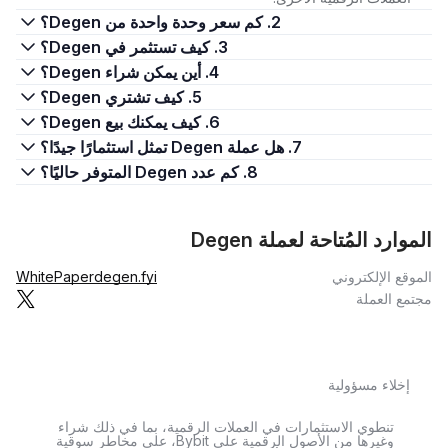
2. كم سعر وحدة واحدة من Degen؟
3. كيف تستثمر في Degen؟
4. أين يمكن شراء Degen؟
5. كيف تشتري Degen؟
6. كيف يمكنك بيع Degen؟
7. هل عملة Degen تمثل استثمارًا جيدًا؟
8. كم عدد Degen المتوفر حاليًا؟
الموارد المُتاحة لعملة Degen
الموقع الإلكتروني
degen.fyi
WhitePaper
مجتمع العملة
إخلاء مسؤولية
تنطوي الاستثمارات في العملات الرقمية، بما في ذلك شراء
وغيرها من الأصول الرقمية على Bybit، على مخاطر سوقية