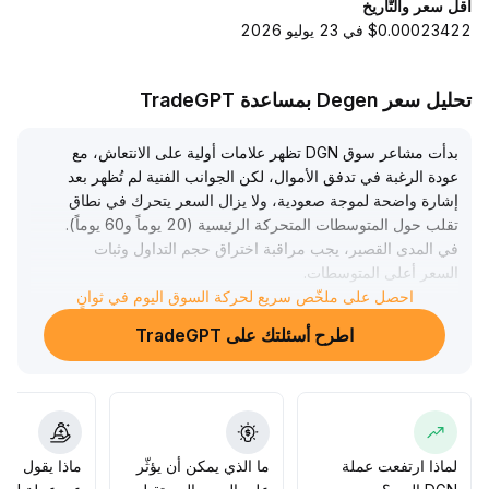
أقل سعر والتّاريخ
$0.00023422 في 23 يوليو 2026
تحليل سعر Degen بمساعدة TradeGPT
بدأت مشاعر سوق DGN تظهر علامات أولية على الانتعاش، مع
عودة الرغبة في تدفق الأموال، لكن الجوانب الفنية لم تُظهر بعد
إشارة واضحة لموجة صعودية، ولا يزال السعر يتحرك في نطاق
تقلب حول المتوسطات المتحركة الرئيسية (20 يوماً و60 يوماً)
.
في المدى القصير، يجب مراقبة اختراق حجم التداول وثبات
السعر أعلى المتوسطات
.
احصل على ملخّص سريع لحركة السوق اليوم في ثوانٍ
من الناحية الاستراتيجية، يُنصح المستثمرون بالتركيز على مناطق
المقاومة التي تتكون من القمة السابقة والمتوسطات المتحركة
اطرح أسئلتك على TradeGPT
(يُنصح بمراقبة أعلى النقاط الأخيرة ومتوسط 20/60 يوماً)، فإذا
تم اختراقها والثبات فوقها يمكن اعتبار ذلك تأكيداً للاتجاه
الصعودي، ويُفضّل زيادة المخصصات تدريجياً
.
وإذا تكرر الفشل في الاختراق مع تراجع حجم التداول، يُنصح
بالحذر من هبوط السعر نحو مستويات الدعم، ويفضل تبني
استراتيجية دفاعية مع التحكم في حجم المراكز وتطبيق وقف
لماذا ارتفعت عملة
ما الذي يمكن أن يؤثّر
ماذا يقول الم
الخسارة بشكل صارم
.