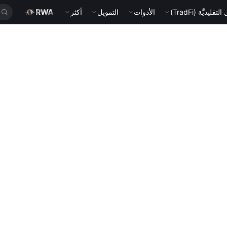
قليديَّة (TradFi)
الأدوات
التمويل
أكثر