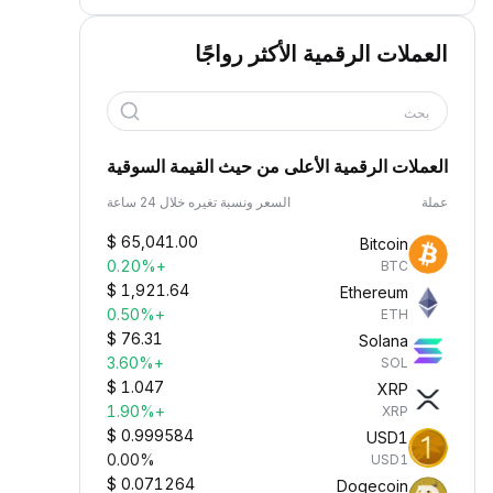
العملات الرقمية الأكثر رواجًا
بحث
العملات الرقمية الأعلى من حيث القيمة السوقية
عملة
السعر ونسبة تغيره خلال 24 ساعة
$
65,041.00
Bitcoin
+0.20%
BTC
$
1,921.64
Ethereum
+0.50%
ETH
$
76.31
Solana
+3.60%
SOL
$
1.047
XRP
+1.90%
XRP
$
0.999584
USD1
0.00%
USD1
$
0.071264
Dogecoin