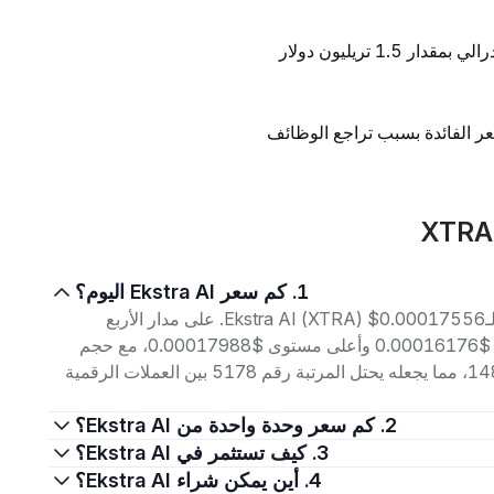
1 تريليون دولار
ر الفائدة بسبب تراجع الوظائف
1. كم سعر Ekstra AI اليوم؟
اعتبارًا من 9 أغسطس 2026، بلغ سعر التداول الحالي لـEkstra AI (XTRA) $0.00017556. على مدار الأربع
وعشرين ساعة الماضية، تراوح السعر بين أدنى مستوى $0.00016176 وأعلى مستوى $0.00017988، مع حجم
تداول بلغ $2.65K. إجمالي القيمة السوقية هو $148.91K، مما يجعله يحتل المرتبة رقم 5178 بين العملات الرقمية
2. كم سعر وحدة واحدة من Ekstra AI؟
3. كيف تستثمر في Ekstra AI؟
4. أين يمكن شراء Ekstra AI؟