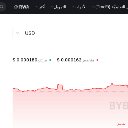
قليديَّة (TradFi)
الأدوات
التمويل
أكثر
USD
منخفض
0.000162
$
مرتفع
0.000180
$