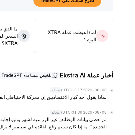
اطرح أسئلتك على TradeGPT
تأكيد نمط القاع وظهور المزيد من البيانات قبل زيادة المراكز
.
ما الذي ي
لماذا هبطت عملة XTRA
السعر الم
اليوم؟
XTRA؟
أخبار عملة Ekstra AI
تلخيص بمساعدة TradeGPT
(UTC)
2026-08-08 13:17
محايد
لماذا يقول أحد كبار الاقتصاديين إن معركة الاحتياطي الف
(UTC)
2026-08-08 01:39
محايد
لم تعطى بيانات الوظائف غير الزراعية لشهر يوليو إجابة 
الجديدة": ما إذا كان سيتم رفع الفائدة في سبتمبر لا يز