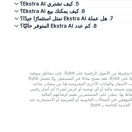
5. كيف تشتري Ekstra AI؟
6. كيف يمكنك بيع Ekstra AI؟
7. هل عملة Ekstra AI تمثل استثمارًا جيدًا؟
8. كم عدد Ekstra AI المتوفر حاليًا؟
تنطوي الاستثمارات في العملات الرقمية، بما في ذلك شراء وغيرها من الأصول الرقمية على Bybit، على مخاطر سوقية
كبيرة. وإذا لم يكن الأصل الرقمي الذي تبحث عنه متاحًا حاليًا على Bybit، فقد يصبح متاحًا في المستقبل. ولا تتحمل Bybit
 الأسعار والبيانات الأخرى المعروضة هنا من مصادر متاحة
المحتوى نصيحة مالية أو أي توصية أو عرض لشراء أي أصل رقمي
تفاظ بها، ينبغي على المستثمرين تقييم أوضاعهم المالية
ؤهلين في المجالات القانونية أو الضريبية أو الاستثمارية عند
ة الخاصة بـ Bybit.