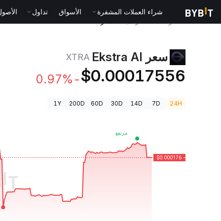
شراء العملات المشفرة
الأسواق
تداول
الأصول الت
أسعار العملات الرقمية
سعر Ekstra AI XTRA
سعر Ekstra AI
XTRA
$0.00017556
-0.97%
1Y
200D
60D
30D
14D
7D
24H