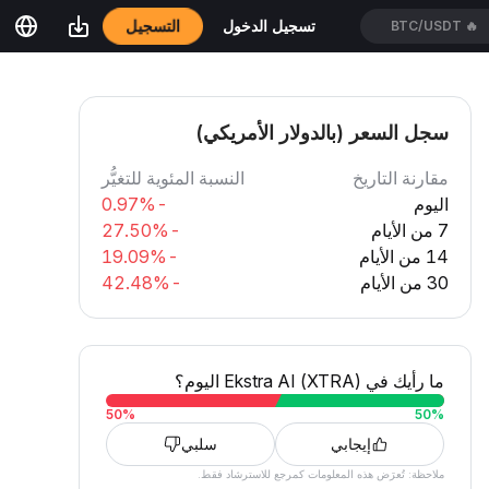
التسجيل
تسجيل الدخول
BTC/USDT
🔥
سجل السعر (بالدولار الأمريكي)
مقارنة التاريخ
النسبة المئوية للتغيُّر
اليوم
-0.97%
7 من الأيام
-27.50%
14 من الأيام
-19.09%
30 من الأيام
-42.48%
ما رأيك في Ekstra AI (XTRA) اليوم؟
50
%
50
%
إيجابي
سلبي
ملاحظة: تُعرَض هذه المعلومات كمرجع للاسترشاد فقط.