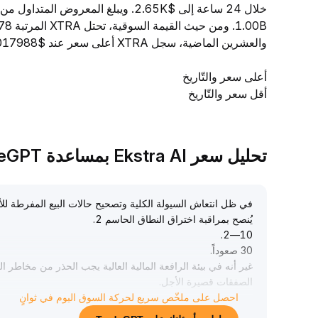
والعشرين الماضية، سجل XTRA أعلى سعر عند $0.00017988 وأدنى سعر عند $0.00016176.
أعلى سعر والتّاريخ
أقل سعر والتّاريخ
تحليل سعر Ekstra AI بمساعدة TradeGPT
يُنصح بمراقبة اختراق النطاق الحاسم 2
.
.
10—2
30 صعوداً
.
غير أنه في بيئة الرافعة المالية العالية يجب الحذر من مخاطر 
الصفقات قصيرة الأجل
.
احصل على ملخّص سريع لحركة السوق اليوم في ثوانٍ
من الأفضل اعتماد استراتيجية انتقاء تدريجي عند الانخفاضات
.
أما التخصيص على المدى المتوسط والطويل، فيلزم مراقبة تطو