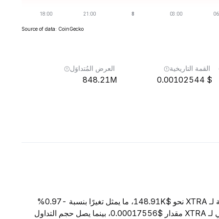
Source of data: CoinGecko
القمة التاريخية
العرض المُتداوَل
848.21M
0.00102544
اعتبارًا من 8 أغسطس 2026، تبلغ القيمة السوقية الإجمالية لـ XTRA نحو $148.91K، ما يمثل تغيرًا بنسبة -0.97%
خلال الساعات الأربع والعشرين الماضية. ويبلغ السعر الحالي لـ XTRA مقدار $0.00017556، بينما يصل حجم التداول