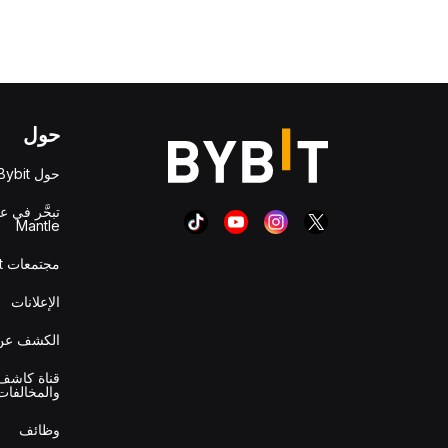
حول
حول Bybit
تبحَّر في ع
Mantle
مجتمعات Bybit
الإعلانات
الكشف عن 
قناة كاشف 
والمخالفات
وظائف