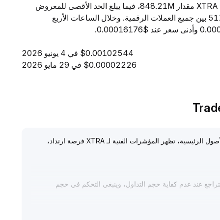
خلال 24 ساعة إلى $2.65K. ويبلغ المعروض المتداول من XTRA مقدار 848.21M، فيما يبلغ الحد الأقصى للمعروض
1.00B. ومن حيث القيمة السوقية، تحتل XTRA المرتبة 5178 بين جميع العملات الرقمية. وخلال الساعات الأربع
$0.00102544 في 4 يونيو 2026
$0.00002226 في 29 مايو 2026
في ظل انتعاش السيولة الكلية وتصحيح حالات البيع المفرطة للأصول الرئيسية، تظهر المؤشرات الفنية لـ XTRA فرصة ارتداد،
التراجع عند عدم كفاية حجم التداول، وينبغي التحكم في حجم
ر حجم التداول وإشارات تحسن الأساسيات للمشروع، وانتظار