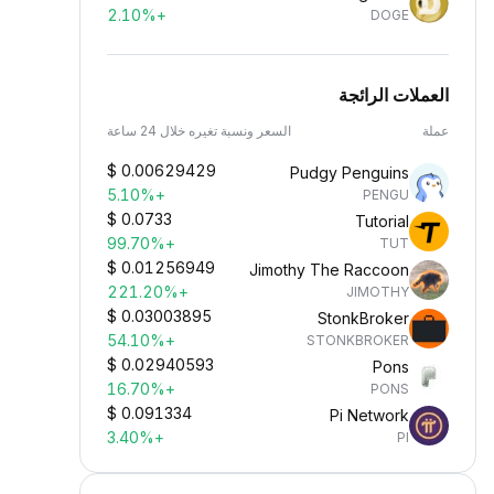
+2.10%
DOGE
العملات الرائجة
عملة
السعر ونسبة تغيره خلال 24 ساعة
$
0.00629429
Pudgy Penguins
+5.10%
PENGU
$
0.0733
Tutorial
+99.70%
TUT
$
0.01256949
Jimothy The Raccoon
+221.20%
JIMOTHY
$
0.03003895
StonkBroker
+54.10%
STONKBROKER
$
0.02940593
Pons
+16.70%
PONS
$
0.091334
Pi Network
+3.40%
PI