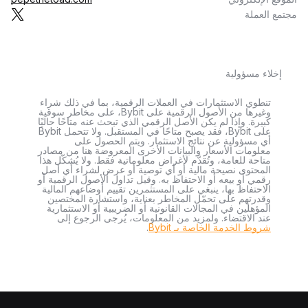
مجتمع العملة
إخلاء مسؤولية
تنطوي الاستثمارات في العملات الرقمية، بما في ذلك شراء
وغيرها من الأصول الرقمية على Bybit، على مخاطر سوقية
كبيرة. وإذا لم يكن الأصل الرقمي الذي تبحث عنه متاحًا حاليًا
على Bybit، فقد يصبح متاحًا في المستقبل. ولا تتحمل Bybit
أي مسؤولية عن نتائج الاستثمار. ويتم الحصول على
معلومات الأسعار والبيانات الأخرى المعروضة هنا من مصادر
متاحة للعامة، وتُقدَّم لأغراض معلوماتية فقط. ولا يُشكّل هذا
المحتوى نصيحة مالية أو أي توصية أو عرض لشراء أي أصل
رقمي أو بيعه أو الاحتفاظ به. وقبل تداول الأصول الرقمية أو
الاحتفاظ بها، ينبغي على المستثمرين تقييم أوضاعهم المالية
وقدرتهم على تحمّل المخاطر بعناية، واستشارة المختصين
المؤهلين في المجالات القانونية أو الضريبية أو الاستثمارية
عند الاقتضاء. ولمزيد من المعلومات، يُرجى الرجوع إلى
شروط الخدمة الخاصة بـ Bybit
.