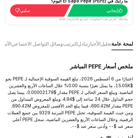
ما رأيك في El Sapo Pepe (PEPE) اليوم؟
إيجابي
سلبي
ملاحظة: تُعرَض هذه المعلومات كمرجع للاسترشاد فقط.
لمحة عامة
تحليل
الأخبار
تبادل
الترتيب
وسائل التواصل الاجتماعي
الأسئل
ملخص أسعار PEPE المباشر
اعتبارًا من 6 أغسطس 2026، تبلغ القيمة السوقية الإجمالية لـ PEPE نحو
$15.05K، ما يمثل تغيرًا بنسبة 0.00% خلال الساعات الأربع والعشرين
الماضية. ويبلغ السعر الحالي لـ PEPE مقدار $0.00002179، بينما يصل
حجم التداول خلال 24 ساعة إلى $4.94. ويبلغ المعروض المتداول من
PEPE مقدار 690.42M، فيما يبلغ الحد الأقصى للمعروض 690.42M.
ومن حيث القيمة السوقية، تحتل PEPE المرتبة 9329 بين جميع العملات
الرقمية. وخلال الساعات الأربع والعشرين الماضية، سجل PEPE أعلى
سعر عند $-- وأدنى سعر عند $--.
أعلى سعر والتّاريخ