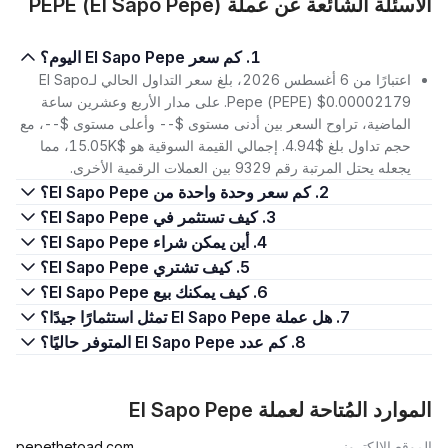
الأسئلة الشائعة عن عملة PEPE (El Sapo Pepe)
1. كم سعر El Sapo Pepe اليوم؟
اعتبارًا من 6 أغسطس 2026، بلغ سعر التداول الحالي لـEl Sapo
Pepe (PEPE) $0.00002179. على مدار الأربع وعشرين ساعة
الماضية، تراوح السعر بين أدنى مستوى $-- وأعلى مستوى $--، مع
حجم تداول بلغ $4.94. إجمالي القيمة السوقية هو $15.05K، مما
يجعله يحتل المرتبة رقم 9329 بين العملات الرقمية الأخرى.
2. كم سعر وحدة واحدة من El Sapo Pepe؟
3. كيف تستثمر في El Sapo Pepe؟
4. أين يمكن شراء El Sapo Pepe؟
5. كيف تشتري El Sapo Pepe؟
6. كيف يمكنك بيع El Sapo Pepe؟
7. هل عملة El Sapo Pepe تمثل استثمارًا جيدًا؟
8. كم عدد El Sapo Pepe المتوفر حاليًا؟
الموارد المُتاحة لعملة El Sapo Pepe
الموقع الإلكتروني
pepethetoad.com