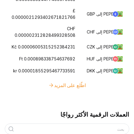
£
PEPE إلى GBP
0.0000021293402671821766
CHF
PEPE إلى CHF
0.000002312828499328508
PEPE إلى CZK
Kč 0.00006005315252384231
PEPE إلى HUF
Ft 0.000898338754637692
PEPE إلى DKK
kr 0.00001855295467733591
اطّلع على المزيد
العملات الرقمية الأكثر رواجًا
بحث