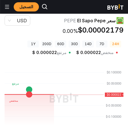
التسجيل
أسعار العملات الرقمية
سعر El Sapo Pepe PEPE
سعر El Sapo Pepe
PEPE
USD
$0.00002179
0.00%
1Y
200D
60D
30D
14D
7D
24H
منخفض
0.000022
$
مرتفع
0.000022
$