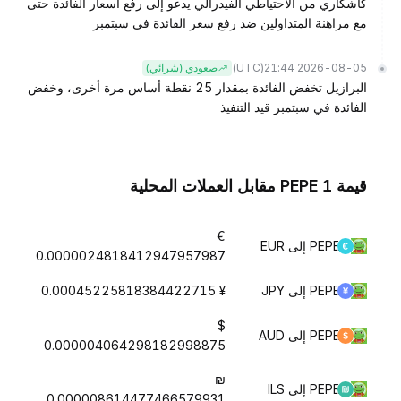
كاشكاري من الاحتياطي الفيدرالي يدعو إلى رفع أسعار الفائدة حتى
مع مراهنة المتداولين ضد رفع سعر الفائدة في سبتمبر
(UTC)
2026-08-05 21:44
صعودي (شرائي)
البرازيل تخفض الفائدة بمقدار 25 نقطة أساس مرة أخرى، وخفض
الفائدة في سبتمبر قيد التنفيذ
قيمة 1 PEPE مقابل العملات المحلية
€
PEPE إلى EUR
0.0000024818412947957987
PEPE إلى JPY
¥ 0.00045225818384422715
$
PEPE إلى AUD
0.000004064298182998875
₪
PEPE إلى ILS
0.000008614477466579931