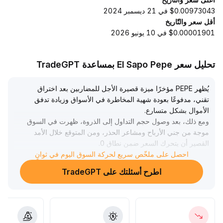
$0.00973043 في 21 ديسمبر 2024
أقل سعر والتّاريخ
$0.00001901 في 10 يونيو 2026
تحليل سعر El Sapo Pepe بمساعدة TradeGPT
يُظهر PEPE مؤخرًا ميزة قصيرة الأجل للمضاربين بعد اختراق
تقني، مدفوعًا بعودة شهية المخاطرة في الأسواق وزيادة تدفق
الأموال بشكل متسارع
.
ومع ذلك، بعد وصول حجم التداول إلى الذروة، ظهرت في السوق
موجة من جني الأرباح ومشاعر الحذر، ومن المتوقع خلال الأمد
القصير أن يتحرك السعر ضمن نطاق 0
.
00000285–0
.
احصل على ملخّص سريع لحركة السوق اليوم في ثوانٍ
00000295 في نمط تصحيحي أفقي
.
اطرح أسئلتك على TradeGPT
وبالنظر إلى افتقار PEPE لاستخدامات أساسية واعتماده العالي
على العوامل العاطفية، يُنصَح بمراعاة إدارة المخاطر ومتابعة
التغيرات في اللوائح والسياسات الكلية، والحذر من المخاطر
الهيكلية في ظل تقلبات السوق الحادة
.