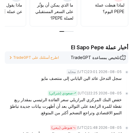
لماذا هبطت عملة
ما الذي يمكن أن يؤثّر
ماذا يقول الم
PEPE اليوم؟
على السعر المستقبلي
عن عملة PEPE؟
لعملة PEPE؟
أخبار عملة El Sapo Pepe
تلخيص بمساعدة TradeGPT
اطرح أسئلتك على TradeGPT
(UTC)
2026-08-05 23:01
محايد
سجل التدخل عائد الين الياباني إلى منتصف مايو
(UTC)
2026-08-05 22:25
صعودي (شرائي)
خفض البنك المركزي البرازيلي سعر الفائدة الرئيسي بمقدار ربع
نقطة للمرة الرابعة على التوالي بعد أن أظهرت بيانات جديدة تباطؤ
النمو الاقتصادي وتراجع التضخم أكثر من المتوقع.
(UTC)
2026-08-05 21:48
هبوطي (بيعي)