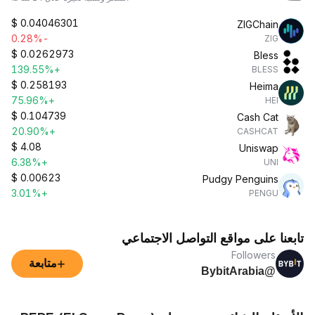
$
0.04046301
ZIGChain
-0.28%
ZIG
$
0.0262973
Bless
+139.55%
BLESS
$
0.258193
Heima
+75.96%
HEI
$
0.104739
Cash Cat
+20.90%
CASHCAT
$
4.08
Uniswap
+6.38%
UNI
$
0.00623
Pudgy Penguins
+3.01%
PENGU
تابعنا على مواقع التواصل الاجتماعي
Followers
+
متابعة
@BybitArabia