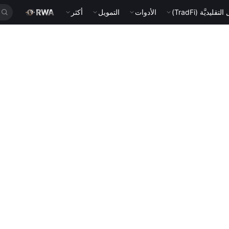
قليديَّة (TradFi)
الأدوات
التمويل
أكثر