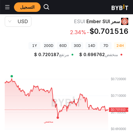
التسجيل
أسعار العملات الرقمية
سعر Ember SUI ESUI
سعر Ember SUI
ESUI
USD
$0.701516
-2.34%
1Y
200D
60D
30D
14D
7D
24H
منخفض
0.696762
$
مرتفع
0.720187
$