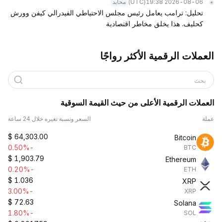
(UTC)
2026-08-06 19:38
محايد
تحليل: ترامب يعامل رئيس مجلس الاحتياطي الفيدرالي كيفن وورش
كحليف. هذا يخلق مخاطر اقتصادية
العملات الرقمية الأكثر رواجًا
بحث
العملات الرقمية الأعلى من حيث القيمة السوقية
عملة
السعر ونسبة تغيره خلال 24 ساعة
$
64,303.00
Bitcoin
-0.50%
BTC
$
1,903.79
Ethereum
-0.20%
ETH
$
1.036
XRP
-3.00%
XRP
$
72.63
Solana
-1.80%
SOL