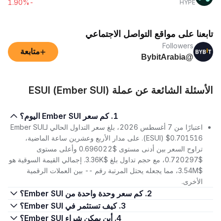
-1.90%
HYPE
تابعنا على مواقع التواصل الاجتماعي
Followers
+
متابعة
@BybitArabia
الأسئلة الشائعة عن عملة ESUI (Ember SUI)
1. كم سعر Ember SUI اليوم؟
اعتبارًا من 7 أغسطس 2026، بلغ سعر التداول الحالي لـEmber SUI
(ESUI) $0.701516. على مدار الأربع وعشرين ساعة الماضية،
تراوح السعر بين أدنى مستوى $0.696022 وأعلى مستوى
$0.720297، مع حجم تداول بلغ $3.36K. إجمالي القيمة السوقية هو
$3.54M، مما يجعله يحتل المرتبة رقم -- بين العملات الرقمية
الأخرى.
2. كم سعر وحدة واحدة من Ember SUI؟
3. كيف تستثمر في Ember SUI؟
4. أين يمكن شراء Ember SUI؟