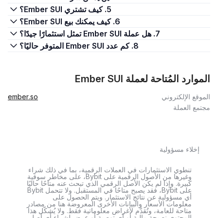
5. كيف تشتري Ember SUI؟
6. كيف يمكنك بيع Ember SUI؟
7. هل عملة Ember SUI تمثل استثمارًا جيدًا؟
8. كم عدد Ember SUI المتوفر حاليًا؟
الموارد المُتاحة لعملة Ember SUI
الموقع الإلكتروني
ember.so
مجتمع العملة
إخلاء مسؤولية
تنطوي الاستثمارات في العملات الرقمية، بما في ذلك شراء
وغيرها من الأصول الرقمية على Bybit، على مخاطر سوقية
كبيرة. وإذا لم يكن الأصل الرقمي الذي تبحث عنه متاحًا حاليًا
على Bybit، فقد يصبح متاحًا في المستقبل. ولا تتحمل Bybit
أي مسؤولية عن نتائج الاستثمار. ويتم الحصول على
معلومات الأسعار والبيانات الأخرى المعروضة هنا من مصادر
متاحة للعامة، وتُقدَّم لأغراض معلوماتية فقط. ولا يُشكّل هذا
المحتوى نصيحة مالية أو أي توصية أو عرض لشراء أي أصل