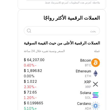
ملاحظة: تُعرَض هذه المعلومات كمرجع للاسترشاد فقط.
العملات الرقمية الأكثر رواجًا
بحث
العملات الرقمية الأعلى من حيث القيمة السوقية
عملة
السعر ونسبة تغيره خلال 24 ساعة
$
64,207.00
Bitcoin
-0.40%
BTC
$
1,896.82
Ethereum
0.00%
ETH
$
1.022
XRP
-2.30%
XRP
$
72.65
Solana
-1.20%
SOL
$
0.199865
Cardano
+5.10%
ADA