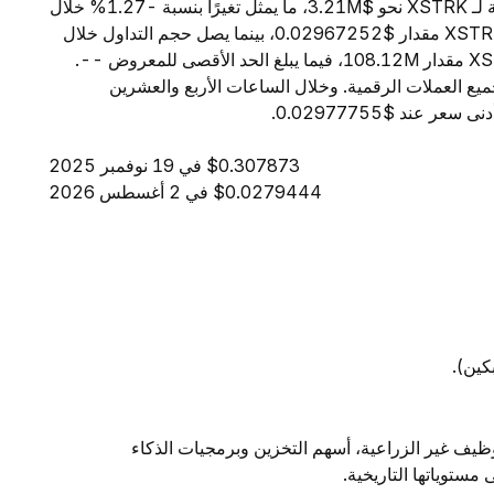
اعتبارًا من 7 أغسطس 2026، تبلغ القيمة السوقية الإجمالية لـ XSTRK نحو $3.21M، ما يمثل تغيرًا بنسبة -1.27% خلال
الساعات الأربع والعشرين الماضية. ويبلغ السعر الحالي لـ XSTRK مقدار $0.02967252، بينما يصل حجم التداول خلال
24 ساعة إلى $6.54K. ويبلغ المعروض المتداول من XSTRK مقدار 108.12M، فيما يبلغ الحد الأقصى للمعروض --.
حتل XSTRK المرتبة -- بين جميع العملات الرقمية. وخلال الساعات الأربع والعشرين
$0.307873 في 19 نوفمبر 2025
$0.0279444 في 2 أغسطس 2026
بكين).
ظيف غير الزراعية، أسهم التخزين وبرمجيات الذكاء
توياتها التاريخية.