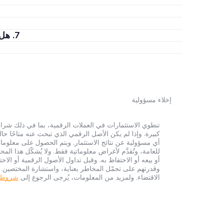
7. هل عملة Endur.Fi Staked STRK تمثل استثمارًا جيدًا؟
إخلاء مسؤولية
أي مسؤولية عن نتائج الاستثمار. ويتم الحصول على معلومات
للعامة، وتُقدَّم لأغراض معلوماتية فقط. ولا يُشكّل هذا 
أو بيعه أو الاحتفاظ به. وقبل تداول الأصول الرقمية أو الاح
وقدرتهم على تحمّل المخاطر بعناية، واستشارة المختصين الم
الاقتضاء. ولمزيد من المعلومات، يُرجى الرجوع إلى
شروط الخ