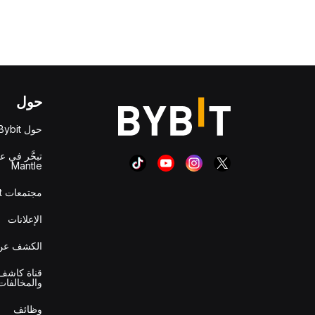
حول
حول Bybit
تبحَّر في ع
Mantle
مجتمعات Bybit
الإعلانات
الكشف عن 
قناة كاشف 
والمخالفات
وظائف