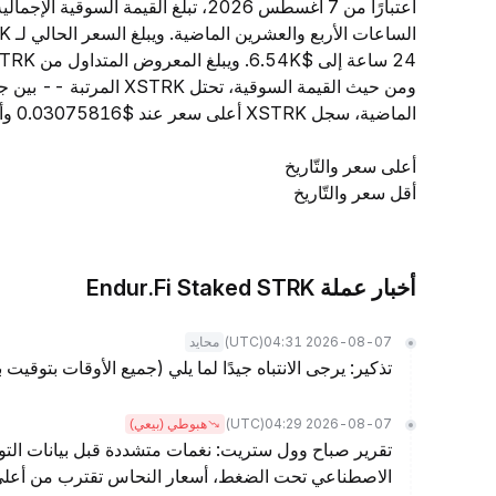
ومن حيث القيمة السوقية، ت
الماضية، سجل XSTRK أعلى سعر عند $0.03075816 وأدنى سعر عند $0.02977755.
أعلى سعر والتّاريخ
أقل سعر والتّاريخ
أخبار عملة Endur.Fi Staked STRK
(UTC)
2026-08-07 04:31
محايد
تذكير: يرجى الانتباه جيدًا لما يلي (جميع الأوقات بتوقيت 
(UTC)
2026-08-07 04:29
هبوطي (بيعي)
تقرير صباح وول ستريت: نغمات متشددة قبل بيانات التو
الاصطناعي تحت الضغط، أسعار النحاس تقترب من أعلى مس