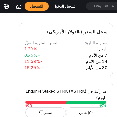
التسجيل
تسجيل الدخول
ACEUSDT
🔥
سجل السعر (بالدولار الأمريكي)
مقارنة التاريخ
النسبة المئوية للتغيُّر
اليوم
-1.33%
7 من الأيام
+0.75%
14 من الأيام
-11.59%
30 من الأيام
-16.25%
ما رأيك في Endur.Fi Staked STRK (XSTRK)
اليوم؟
50
%
50
%
إيجابي
سلبي