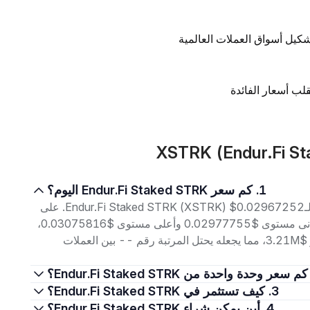
تشكيل أسواق العملات العالمية
لب أسعار الفائدة
1. كم سعر Endur.Fi Staked STRK اليوم؟
اعتبارًا من 7 أغسطس 2026، بلغ سعر التداول الحالي لـEndur.Fi Staked STRK (XSTRK) $0.02967252. على
مدار الأربع وعشرين ساعة الماضية، تراوح السعر بين أدنى مستوى $0.02977755 وأعلى مستوى $0.03075816،
مع حجم تداول بلغ $6.54K. إجمالي القيمة السوقية هو $3.21M، مما يجعله يحتل المرتبة رقم -- بين العملات
3. كيف تستثمر في Endur.Fi Staked STRK؟
4. أين يمكن شراء Endur.Fi Staked STRK؟