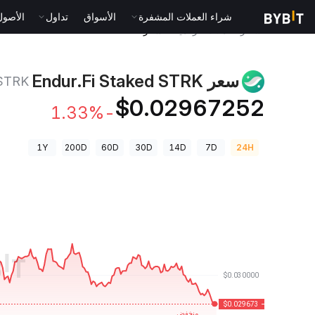
شراء العملات المشفرة
الأسواق
تداول
الأصول الت
أسعار العملات الرقمية
سعر Endur.Fi Staked STRK XSTRK
سعر Endur.Fi Staked STRK
STRK
$0.02967252
-1.33%
1Y
200D
60D
30D
14D
7D
24H