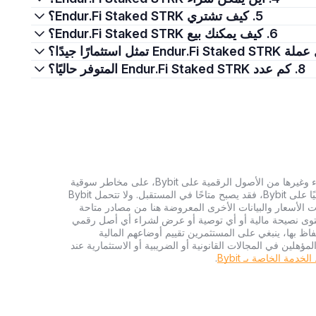
5. كيف تشتري Endur.Fi Staked STRK؟
6. كيف يمكنك بيع Endur.Fi Staked STRK؟
8. كم عدد Endur.Fi Staked STRK المتوفر حاليًا؟
تنطوي الاستثمارات في العملات الرقمية، بما في ذلك شراء وغيرها من الأصول الرقمية على Bybit، على مخاطر سوقية
كبيرة. وإذا لم يكن الأصل الرقمي الذي تبحث عنه متاحًا حاليًا على Bybit، فقد يصبح متاحًا في المستقبل. ولا تتحمل Bybit
 الأسعار والبيانات الأخرى المعروضة هنا من مصادر متاحة
المحتوى نصيحة مالية أو أي توصية أو عرض لشراء أي أصل رقمي
تفاظ بها، ينبغي على المستثمرين تقييم أوضاعهم المالية
ؤهلين في المجالات القانونية أو الضريبية أو الاستثمارية عند
دمة الخاصة بـ Bybit
.