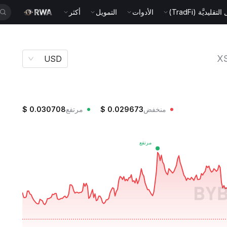
قليديَّة (TradFi)
الأدوات
التمويل
أكثر
X
USD
منخفض
0.029673
$
مرتفع
0.030708
$