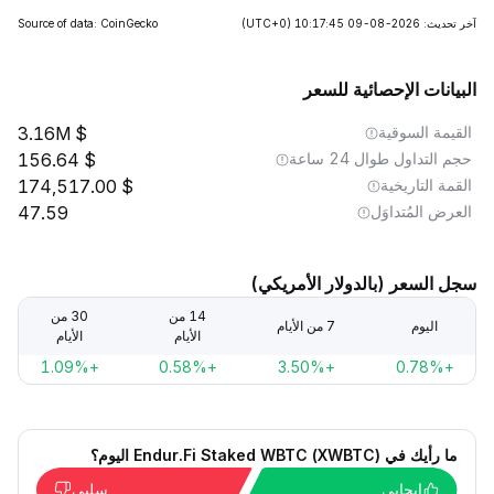
آخر تحديث: 2026-08-09 10:17:45
(UTC+0)
Source of data: CoinGecko
البيانات الإحصائية للسعر
القيمة السوقية
3.16M
حجم التداول طوال 24 ساعة
156.64
القمة التاريخية
174,517.00
العرض المُتداوَل
47.59
سجل السعر (بالدولار الأمريكي)
14 من
30 من
اليوم
7 من الأيام
الأيام
الأيام
+1.09%
+0.58%
+3.50%
+0.78%
ما رأيك في Endur.Fi Staked WBTC (XWBTC) اليوم؟
إيجابي
سلبي