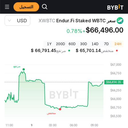
التسجيل
أسعار العملات الرقمية
سعر Endur.Fi Staked WBTC XWBTC
سعر Endur.Fi Staked WBTC
XWBTC
USD
$66,496.00
+0.78%
1Y
200D
60D
30D
14D
7D
24H
منخفض
65,701.14
$
مرتفع
66,791.45
$