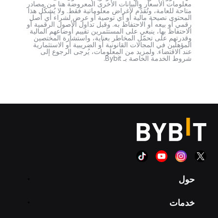
معلومات الأسعار والبيانات الأخرى المعروضة هنا من مصادر
متاحة للعامة، وتُقدَّم لأغراض معلوماتية فقط. ولا يُشكّل هذا
المحتوى نصيحة مالية أو أي توصية أو عرض لشراء أي أصل
رقمي أو بيعه أو الاحتفاظ به. وقبل تداول الأصول الرقمية أو
الاحتفاظ بها، ينبغي على المستثمرين تقييم أوضاعهم المالية
وقدرتهم على تحمّل المخاطر بعناية، واستشارة المختصين
المؤهلين في المجالات القانونية أو الضريبية أو الاستثمارية
عند الاقتضاء. ولمزيد من المعلومات، يُرجى الرجوع إلى
شروط الخدمة الخاصة بـ Bybit.
حول
خدمات