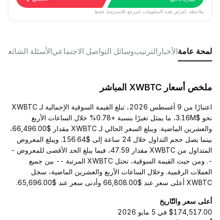
ملاحظة: تُعرَض هذه المعلومات كمرجع للاسترشاد فقط.
لمحة عامة
الأخبار
الترتيب
وسائل التواصل الاجتماعي
الأسئلة الشائعة
ملخص أسعار XWBTC المباشر
اعتبارًا من 9 أغسطس 2026، تبلغ القيمة السوقية الإجمالية لـ XWBTC
نحو $3.16M، ما يمثل تغيرًا بنسبة +0.78% خلال الساعات الأربع
والعشرين الماضية. ويبلغ السعر الحالي لـ XWBTC مقدار $66,496.00،
بينما يصل حجم التداول خلال 24 ساعة إلى $156.64. ويبلغ المعروض
المتداول من XWBTC مقدار 47.59، فيما يبلغ الحد الأقصى للمعروض -
-. ومن حيث القيمة السوقية، تحتل XWBTC المرتبة -- بين جميع
العملات الرقمية. وخلال الساعات الأربع والعشرين الماضية، سجل
XWBTC أعلى سعر عند $66,808.00 وأدنى سعر عند $65,696.00.
أعلى سعر والتّاريخ
$174,517.00 في 5 مايو 2026