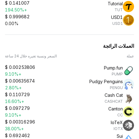
$
0.141007
Tutorial
+194.50%
TUT
$
0.999682
USD1
0.00%
USD1
العملات الرائجة
عملة
السعر ونسبة تغيره خلال 24 ساعة
$
0.00253806
Pump.fun
+9.10%
PUMP
$
0.00635674
Pudgy Penguins
+2.80%
PENGU
$
0.110729
Cash Cat
+16.60%
CASHCAT
$
0.097279
Canton
+9.10%
CC
$
0.00316296
IoTeX
+38.00%
IOTX
$
0.692462
Sui