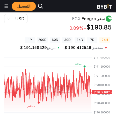
التسجيل
أسعار العملات الرقمية
سعر Enegra EGX
سعر Enegra
EGX
USD
$190.85
-0.09%
1Y
200D
60D
30D
14D
7D
24H
منخفض
190.412546
$
مرتفع
191.158429
$