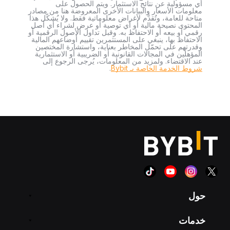
أي مسؤولية عن نتائج الاستثمار. ويتم الحصول على
معلومات الأسعار والبيانات الأخرى المعروضة هنا من مصادر
متاحة للعامة، وتُقدَّم لأغراض معلوماتية فقط. ولا يُشكّل هذا
المحتوى نصيحة مالية أو أي توصية أو عرض لشراء أي أصل
رقمي أو بيعه أو الاحتفاظ به. وقبل تداول الأصول الرقمية أو
الاحتفاظ بها، ينبغي على المستثمرين تقييم أوضاعهم المالية
وقدرتهم على تحمّل المخاطر بعناية، واستشارة المختصين
المؤهلين في المجالات القانونية أو الضريبية أو الاستثمارية
عند الاقتضاء. ولمزيد من المعلومات، يُرجى الرجوع إلى
شروط الخدمة الخاصة بـ Bybit
.
حول
خدمات