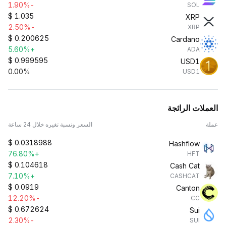
-1.90%
SOL
$
1.035
XRP
-2.50%
XRP
$
0.200625
Cardano
+5.60%
ADA
$
0.999595
USD1
0.00%
USD1
العملات الرائجة
عملة
السعر ونسبة تغيره خلال 24 ساعة
$
0.0318988
Hashflow
+76.80%
HFT
$
0.104618
Cash Cat
+7.10%
CASHCAT
$
0.0919
Canton
-12.20%
CC
$
0.672624
Sui
-2.30%
SUI