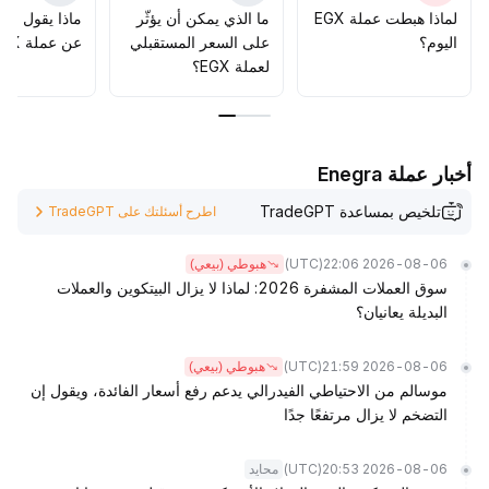
لماذا هبطت عملة EGX
ما الذي يمكن أن يؤثّر
ماذا يقول الم
اليوم؟
على السعر المستقبلي
عن عملة EGX؟
لعملة EGX؟
أخبار عملة Enegra
تلخيص بمساعدة TradeGPT
اطرح أسئلتك على TradeGPT
(UTC)
2026-08-06 22:06
هبوطي (بيعي)
سوق العملات المشفرة 2026: لماذا لا يزال البيتكوين والعملات
البديلة يعانيان؟
(UTC)
2026-08-06 21:59
هبوطي (بيعي)
موسالم من الاحتياطي الفيدرالي يدعم رفع أسعار الفائدة، ويقول إن
التضخم لا يزال مرتفعًا جدًا
(UTC)
2026-08-06 20:53
محايد