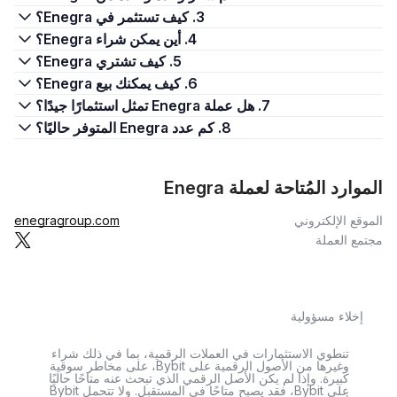
3. كيف تستثمر في Enegra؟
4. أين يمكن شراء Enegra؟
5. كيف تشتري Enegra؟
6. كيف يمكنك بيع Enegra؟
7. هل عملة Enegra تمثل استثمارًا جيدًا؟
8. كم عدد Enegra المتوفر حاليًا؟
الموارد المُتاحة لعملة Enegra
الموقع الإلكتروني
enegragroup.com
مجتمع العملة
إخلاء مسؤولية
تنطوي الاستثمارات في العملات الرقمية، بما في ذلك شراء
وغيرها من الأصول الرقمية على Bybit، على مخاطر سوقية
كبيرة. وإذا لم يكن الأصل الرقمي الذي تبحث عنه متاحًا حاليًا
على Bybit، فقد يصبح متاحًا في المستقبل. ولا تتحمل Bybit