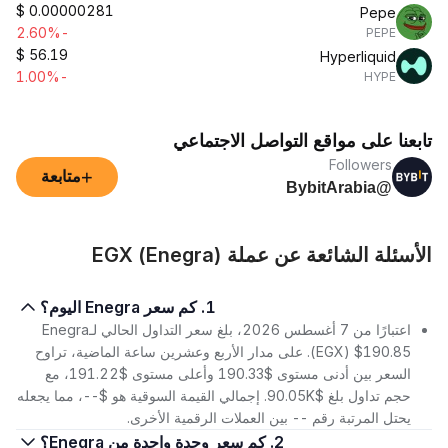
$
0.00000281
Pepe
-2.60%
PEPE
$
56.19
Hyperliquid
-1.00%
HYPE
تابعنا على مواقع التواصل الاجتماعي
Followers
+
متابعة
@BybitArabia
الأسئلة الشائعة عن عملة EGX (Enegra)
1. كم سعر Enegra اليوم؟
اعتبارًا من 7 أغسطس 2026، بلغ سعر التداول الحالي لـEnegra
(EGX) $190.85. على مدار الأربع وعشرين ساعة الماضية، تراوح
السعر بين أدنى مستوى $190.33 وأعلى مستوى $191.22، مع
حجم تداول بلغ $90.05K. إجمالي القيمة السوقية هو $--، مما يجعله
يحتل المرتبة رقم -- بين العملات الرقمية الأخرى.
2. كم سعر وحدة واحدة من Enegra؟