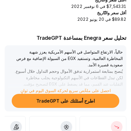
$7,543.31 في 6 نوفمبر 2022
أقل سعر والتّاريخ
$89.82 في 20 يونيو 2022
تحليل سعر Enegra بمساعدة TradeGPT
حالياً، الارتفاع المتواصل في الأسهم الأمريكية يعزز شهية
المخاطرة العالمية، وتستفيد EGX من السيولة الإضافية مع فرص
صعودية قصيرة الأمد
.
يُنصح بمتابعة استمرارية تدفق الأموال وحجم التداول خلال أسبوع
.
لكن تبدل القطاعات في الأسهم التكنولوجية يجلب مخاطرة
التقلبات عند القمم، مما قد يضغط على EGX لتصحيح مؤقت
.
احصل على ملخّص سريع لحركة السوق اليوم في ثوانٍ
وبسبب غياب بيانات الشموع الرئيسية، ينبغي ربط العمليات بإدارة
ديناميكية للتقلبات ومتابعة توجيهات أسعار الفائدة من الاحتياطي
اطرح أسئلتك على TradeGPT
الفيدرالي، بالإضافة إلى وضع حدود مرنة لوقف الخسارة وجني
الأرباح للحماية من تراجعات مفاجئة بسبب عوامل خارجية
.