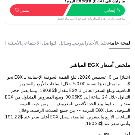
ما رأيك في Enegra (EGX) اليوم؟
إيجابي
سلبي
ملاحظة: تُعرَض هذه المعلومات كمرجع للاسترشاد فقط.
لمحة عامة
تحليل
الأخبار
الترتيب
وسائل التواصل الاجتماعي
الأسئلة الش
ملخص أسعار EGX المباشر
اعتبارًا من 6 أغسطس 2026، تبلغ القيمة السوقية الإجمالية لـ EGX نحو
$--، ما يمثل تغيرًا بنسبة 0.00% خلال الساعات الأربع والعشرين
الماضية. ويبلغ السعر الحالي لـ EGX مقدار $190.85، بينما يصل حجم
التداول خلال 24 ساعة إلى $90.05K. ويبلغ المعروض المتداول من EGX
مقدار --، فيما يبلغ الحد الأقصى للمعروض --. ومن حيث القيمة
السوقية، تحتل EGX المرتبة -- بين جميع العملات الرقمية. وخلال
الساعات الأربع والعشرين الماضية، سجل EGX أعلى سعر عند $191.22
وأدنى سعر عند $190.33.
أعلى سعر والتّاريخ