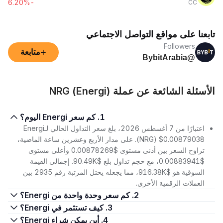
-6.20%
CC
تابعنا على مواقع التواصل الاجتماعي
Followers
+
متابعة
@BybitArabia
الأسئلة الشائعة عن عملة NRG (Energi)
1. كم سعر Energi اليوم؟
اعتبارًا من 7 أغسطس 2026، بلغ سعر التداول الحالي لـEnergi
(NRG) $0.00879038. على مدار الأربع وعشرين ساعة الماضية،
تراوح السعر بين أدنى مستوى $0.00878269 وأعلى مستوى
$0.00883941، مع حجم تداول بلغ $90.49K. إجمالي القيمة
السوقية هو $916.38K، مما يجعله يحتل المرتبة رقم 2935 بين
العملات الرقمية الأخرى.
2. كم سعر وحدة واحدة من Energi؟
3. كيف تستثمر في Energi؟
4. أين يمكن شراء Energi؟