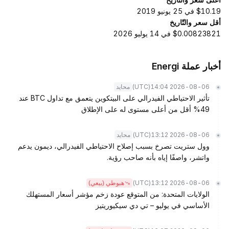
$10.19 في 25 يونيو 2019
أقل سعر والتّاريخ
$0.00823821 في 14 يوليو 2026
أخبار عملة Energi
(UTC)
2026-08-06 14:04
محايد
تأثير الاحتياطي الفيدرالي على البيتكوين يتعمق مع تداول BTC عند
49% أقل من أعلى مستوى له على الإطلاق
(UTC)
2026-08-06 13:12
محايد
وول ستريت تصرخ بسبب إصلاح الاحتياطي الفيدرالي، ديمون يدعم
واتشر، واصفًا إياه بأنه صاحب رؤية.
(UTC)
2026-08-06 13:12
هبوطي (بيعي)
الولايات المتحدة: من المتوقع عودة زخم مؤشر أسعار المستهلك
الأساسي في يوليو – تي دي سيكيوريتيز