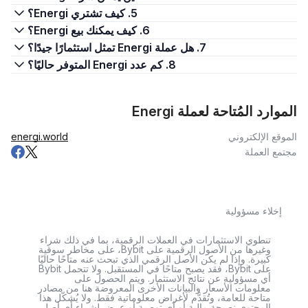
5. كيف تشتري Energi؟
6. كيف يمكنك بيع Energi؟
7. هل عملة Energi تمثل استثمارًا جيدًا؟
8. كم عدد Energi المتوفر حاليًا؟
الموارد المُتاحة لعملة Energi
الموقع الإلكتروني
energi.world
مجتمع العملة
إخلاء مسؤولية
تنطوي الاستثمارات في العملات الرقمية، بما في ذلك شراء
وغيرها من الأصول الرقمية على Bybit، على مخاطر سوقية
كبيرة. وإذا لم يكن الأصل الرقمي الذي تبحث عنه متاحًا حاليًا
على Bybit، فقد يصبح متاحًا في المستقبل. ولا تتحمل Bybit
أي مسؤولية عن نتائج الاستثمار. ويتم الحصول على
معلومات الأسعار والبيانات الأخرى المعروضة هنا من مصادر
متاحة للعامة، وتُقدَّم لأغراض معلوماتية فقط. ولا يُشكّل هذا
المحتوى نصيحة مالية أو أي توصية أو عرض لشراء أي أصل