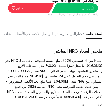
ما رأيك في Energi (NRG) اليوم؟
إيجابي
سلبي
ملاحظة: تُعرَض هذه المعلومات كمرجع للاسترشاد فقط.
لمحة عامة
الأخبار
الترتيب
وسائل التواصل الاجتماعي
الأسئلة الشائعة
ملخص أسعار NRG المباشر
اعتبارًا من 6 أغسطس 2026، تبلغ القيمة السوقية الإجمالية لـ NRG نحو
$916.38K، ما يمثل تغيرًا بنسبة -0.03% خلال الساعات الأربع
والعشرين الماضية. ويبلغ السعر الحالي لـ NRG مقدار $0.00879038،
بينما يصل حجم التداول خلال 24 ساعة إلى $90.49K. ويبلغ المعروض
المتداول من NRG مقدار 104.06M، فيما يبلغ الحد الأقصى للمعروض -
-. ومن حيث القيمة السوقية، تحتل NRG المرتبة 2935 بين جميع
العملات الرقمية. وخلال الساعات الأربع والعشرين الماضية، سجل NRG
أعلى سعر عند $0.00883941 وأدنى سعر عند $0.00878269.
أعلى سعر والتّاريخ