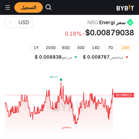
التسجيل
أسعار العملات الرقمية
سعر Energi NRG
سعر Energi
NRG
USD
$0.00879038
-0.18%
1Y
200D
60D
30D
14D
7D
24H
منخفض
0.008787
$
مرتفع
0.008838
$