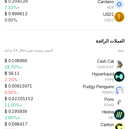
$
0.204126
Cardano
+7.10%
ADA
$
0.999612
USD1
0.00%
USD1
العملات الرائجة
عملة
السعر ونسبة تغيره خلال 24 ساعة
$
0.108966
Cash Cat
+18.70%
CASHCAT
$
56.11
Hyperliquid
-2.20%
HYPE
$
0.00613471
Pudgy Penguins
-0.30%
PENGU
$
0.02201152
Pons
+11.50%
PONS
$
0.195939
Heima
+2.80%
HEI
$
0.098417
Canton