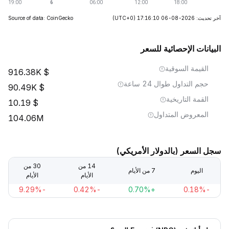
آخر تحديث: 2026-08-06 17:16:10
(UTC+0)
Source of data: CoinGecko
البيانات الإحصائية للسعر
القيمة السوقية
916.38K
حجم التداول طوال 24 ساعة
90.49K
القمة التاريخية
10.19
المعروض المتداول
104.06M
سجل السعر (بالدولار الأمريكي)
14 من
30 من
اليوم
7 من الأيام
الأيام
الأيام
-9.29%
-0.42%
+0.70%
-0.18%