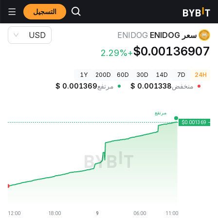
التسجيل
أسعار العملات الرقمية
سعر ENIDOG ENIDOG
سعر ENIDOG
ENIDOG
USD
$0.00136907
+2.29%
1Y
200D
60D
30D
14D
7D
24H
منخفض
0.001338
$
مرتفع
0.001369
$