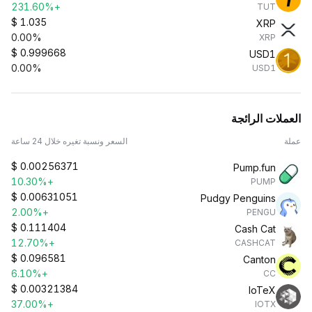
+231.60%
TUT
$
1.035
XRP
0.00%
XRP
$
0.999668
USD1
0.00%
USD1
العملات الرائجة
عملة
السعر ونسبة تغيره خلال 24 ساعة
$
0.00256371
Pump.fun
+10.30%
PUMP
$
0.00631051
Pudgy Penguins
+2.00%
PENGU
$
0.111404
Cash Cat
+12.70%
CASHCAT
$
0.096581
Canton
+6.10%
CC
$
0.00321384
IoTeX
+37.00%
IOTX