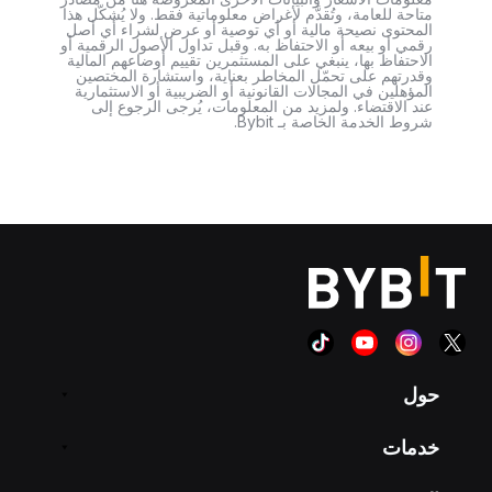
متاحة للعامة، وتُقدَّم لأغراض معلوماتية فقط. ولا يُشكّل هذا
المحتوى نصيحة مالية أو أي توصية أو عرض لشراء أي أصل
رقمي أو بيعه أو الاحتفاظ به. وقبل تداول الأصول الرقمية أو
الاحتفاظ بها، ينبغي على المستثمرين تقييم أوضاعهم المالية
وقدرتهم على تحمّل المخاطر بعناية، واستشارة المختصين
المؤهلين في المجالات القانونية أو الضريبية أو الاستثمارية
عند الاقتضاء. ولمزيد من المعلومات، يُرجى الرجوع إلى
شروط الخدمة الخاصة بـ Bybit.
حول
خدمات