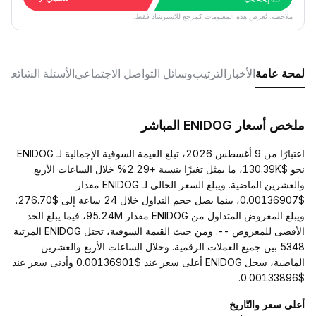
ملاحظة: تُعرَض هذه المعلومات كمرجع للاسترشاد فقط.
لمحة عامة
الأخبار
الترتيب
وسائل التواصل الاجتماعي
الأسئلة الشائعة
ملخص أسعار ENIDOG المباشر
اعتبارًا من 9 أغسطس 2026، تبلغ القيمة السوقية الإجمالية لـ ENIDOG
نحو $130.39K، ما يمثل تغيرًا بنسبة +2.29% خلال الساعات الأربع
والعشرين الماضية. ويبلغ السعر الحالي لـ ENIDOG مقدار
$0.00136907، بينما يصل حجم التداول خلال 24 ساعة إلى $276.70.
ويبلغ المعروض المتداول من ENIDOG مقدار 95.24M، فيما يبلغ الحد
الأقصى للمعروض --. ومن حيث القيمة السوقية، تحتل ENIDOG المرتبة
5348 بين جميع العملات الرقمية. وخلال الساعات الأربع والعشرين
الماضية، سجل ENIDOG أعلى سعر عند $0.00136901 وأدنى سعر عند
$0.00133896.
أعلى سعر والتّاريخ