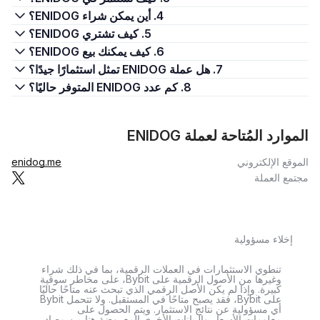
4. أين يمكن شراء ENIDOG؟
5. كيف تشتري ENIDOG؟
6. كيف يمكنك بيع ENIDOG؟
7. هل عملة ENIDOG تمثل استثمارًا جيدًا؟
8. كم عدد ENIDOG المتوفر حاليًا؟
الموارد المُتاحة لعملة ENIDOG
الموقع الإلكتروني
enidog.me
مجتمع العملة
إخلاء مسؤولية
تنطوي الاستثمارات في العملات الرقمية، بما في ذلك شراء
وغيرها من الأصول الرقمية على Bybit، على مخاطر سوقية
كبيرة. وإذا لم يكن الأصل الرقمي الذي تبحث عنه متاحًا حاليًا
على Bybit، فقد يصبح متاحًا في المستقبل. ولا تتحمل Bybit
أي مسؤولية عن نتائج الاستثمار. ويتم الحصول على
معلومات الأسعار والبيانات الأخرى المعروضة هنا من مصادر