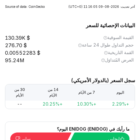
آخر تحديث: 2026-08-09 11:16:05
(UTC+0)
Source of data: CoinGecko
البيانات الإحصائية للسعر
القيمة السوقية
130.39K
حجم التداول طوال 24 ساعة
276.70
القمة التاريخية
0.00552283
العرض المُتداوَل
95.24M
سجل السعر (بالدولار الأمريكي)
14 من
30 من
اليوم
7 من الأيام
الأيام
الأيام
--
+20.25%
+10.30%
+2.29%
ما رأيك في ENIDOG (ENIDOG) اليوم؟
إيجابي
سلبي