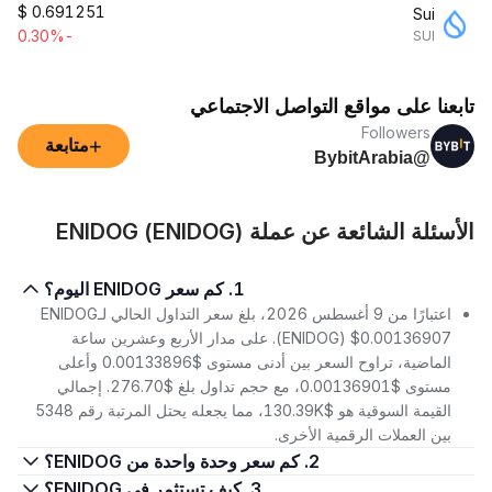
$
0.691251
Sui
-0.30%
SUI
تابعنا على مواقع التواصل الاجتماعي
Followers
+
متابعة
@BybitArabia
الأسئلة الشائعة عن عملة ENIDOG (ENIDOG)
1. كم سعر ENIDOG اليوم؟
اعتبارًا من 9 أغسطس 2026، بلغ سعر التداول الحالي لـENIDOG
(ENIDOG) $0.00136907. على مدار الأربع وعشرين ساعة
الماضية، تراوح السعر بين أدنى مستوى $0.00133896 وأعلى
مستوى $0.00136901، مع حجم تداول بلغ $276.70. إجمالي
القيمة السوقية هو $130.39K، مما يجعله يحتل المرتبة رقم 5348
بين العملات الرقمية الأخرى.
2. كم سعر وحدة واحدة من ENIDOG؟
3. كيف تستثمر في ENIDOG؟