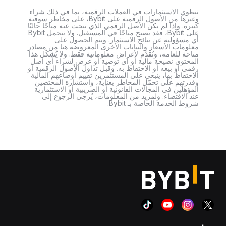
تنطوي الاستثمارات في العملات الرقمية، بما في ذلك شراء
وغيرها من الأصول الرقمية على Bybit، على مخاطر سوقية
كبيرة. وإذا لم يكن الأصل الرقمي الذي تبحث عنه متاحًا حاليًا
على Bybit، فقد يصبح متاحًا في المستقبل. ولا تتحمل Bybit
أي مسؤولية عن نتائج الاستثمار. ويتم الحصول على
معلومات الأسعار والبيانات الأخرى المعروضة هنا من مصادر
متاحة للعامة، وتُقدَّم لأغراض معلوماتية فقط. ولا يُشكّل هذا
المحتوى نصيحة مالية أو أي توصية أو عرض لشراء أي أصل
رقمي أو بيعه أو الاحتفاظ به. وقبل تداول الأصول الرقمية أو
الاحتفاظ بها، ينبغي على المستثمرين تقييم أوضاعهم المالية
وقدرتهم على تحمّل المخاطر بعناية، واستشارة المختصين
المؤهلين في المجالات القانونية أو الضريبية أو الاستثمارية
عند الاقتضاء. ولمزيد من المعلومات، يُرجى الرجوع إلى
شروط الخدمة الخاصة بـ Bybit.