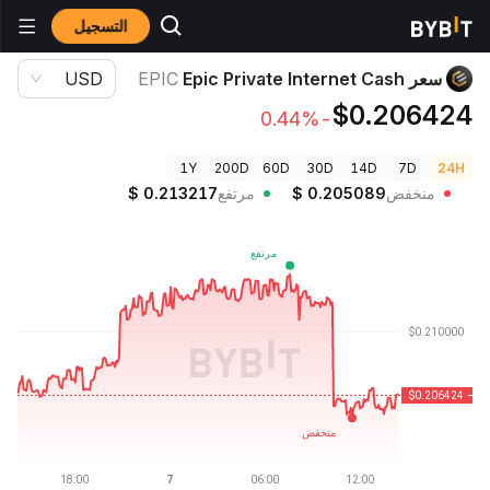
التسجيل
أسعار العملات الرقمية
سعر Epic Private Internet Cash EPIC
سعر Epic Private Internet Cash
EPIC
USD
$0.206424
-0.44%
1Y
200D
60D
30D
14D
7D
24H
منخفض
0.205089
$
مرتفع
0.213217
$