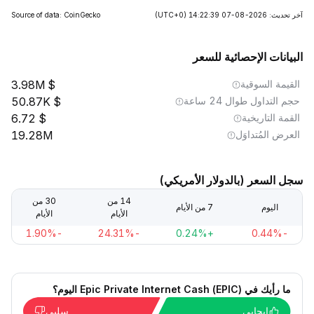
آخر تحديث: 2026-08-07 14:22:39
(UTC+0)
Source of data: CoinGecko
البيانات الإحصائية للسعر
القيمة السوقية
3.98M
حجم التداول طوال 24 ساعة
50.87K
القمة التاريخية
6.72
العرض المُتداوَل
19.28M
سجل السعر (بالدولار الأمريكي)
14 من
30 من
اليوم
7 من الأيام
الأيام
الأيام
-1.90%
-24.31%
+0.24%
-0.44%
ما رأيك في Epic Private Internet Cash (EPIC) اليوم؟
إيجابي
سلبي