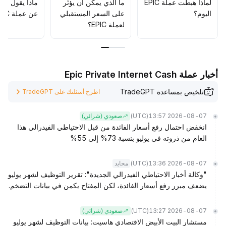
.
74-0
لماذا هبطت عملة EPIC
ما الذي يمكن أن يؤثّر
ماذا يقول الم
90 USDT مع وضع حماية متحركة قصيرة الأجل عند 1
.
اليوم؟
على السعر المستقبلي
عن عملة EPIC؟
02 USDT وتفعيل وقف الخسارة في حال كسر 0
.
لعملة EPIC؟
72 USDT، لمواجهة اضطرابات السياسات وتبدلات المخاطر في
السوق، مع التركيز على الأصول الرائدة ذات المرونة العالية
لاقتناص الفرص الموجية
.
أخبار عملة Epic Private Internet Cash
تلخيص بمساعدة TradeGPT
اطرح أسئلتك على TradeGPT
(UTC)
2026-08-07 13:57
صعودي (شرائي)
انخفض احتمال رفع أسعار الفائدة من قبل الاحتياطي الفيدرالي هذا
العام من ذروته في يوليو بنسبة 73% إلى 55%
(UTC)
2026-08-07 13:36
محايد
"وكالة أخبار الاحتياطي الفيدرالي الجديدة": تقرير التوظيف لشهر يوليو
يضعف مبرر رفع أسعار الفائدة، لكن المفتاح يكمن في بيانات التضخم.
(UTC)
2026-08-07 13:27
صعودي (شرائي)
مستشار البيت الأبيض الاقتصادي هاسيت: بيانات التوظيف لشهر يوليو