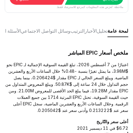
ملاحظة: تُعرَض هذه المعلومات كمرجع للاسترشاد فقط.
لمحة عامة
تحليل
الأخبار
الترتيب
وسائل التواصل الاجتماعي
الأسئلة الش
ملخص أسعار EPIC المباشر
اعتبارًا من 7 أغسطس 2026، تبلغ القيمة السوقية الإجمالية لـ EPIC نحو
$3.98M، ما يمثل تغيرًا بنسبة -0.48% خلال الساعات الأربع والعشرين
الماضية. ويبلغ السعر الحالي لـ EPIC مقدار $0.206424، بينما يصل
حجم التداول خلال 24 ساعة إلى $50.87K. ويبلغ المعروض المتداول من
EPIC مقدار 19.28M، فيما يبلغ الحد الأقصى للمعروض 21.00M. ومن
حيث القيمة السوقية، تحتل EPIC المرتبة 1714 بين جميع العملات
الرقمية. وخلال الساعات الأربع والعشرين الماضية، سجل EPIC أعلى
سعر عند $0.213222 وأدنى سعر عند $0.205042.
أعلى سعر والتّاريخ
$6.72 في 11 ديسمبر 2021