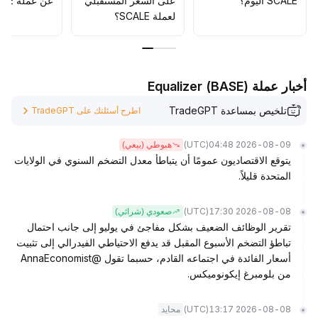
SCALE اليوم؟
على السعر المستقبلي
عن عملة SCALE؟
لعملة SCALE؟
أخبار عملة Equalizer (BASE)
تلخيص بمساعدة TradeGPT
اطرح أسئلتك على TradeGPT
(UTC)
2026-08-09 04:48
هبوطي (بيعي)
يتوقع الاقتصاديون عمومًا أن يتباطأ معدل التضخم السنوي في الولايات
المتحدة قليلاً.
(UTC)
2026-08-08 17:30
صعودي (شرائي)
تقرير الوظائف الضعيف بشكل مفاجئ في يوليو إلى جانب احتمال
تباطؤ التضخم الأسبوع المقبل قد يدفع الاحتياطي الفيدرالي إلى تثبيت
أسعار الفائدة في اجتماعه القادم، حسبما تقول @AnnaEconomist
من بلومبرغ إيكونوميكس.
(UTC)
2026-08-08 13:17
محايد