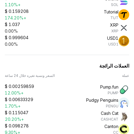
+1.10%
SOL
$
0.159208
Tutorial
+174.20%
TUT
$
1.037
XRP
0.00%
XRP
$
0.999604
USD1
0.00%
USD1
العملات الرائجة
عملة
السعر ونسبة تغيره خلال 24 ساعة
$
0.00259859
Pump.fun
+12.00%
PUMP
$
0.00633329
Pudgy Penguins
+1.70%
PENGU
$
0.115047
Cash Cat
+20.20%
CASHCAT
$
0.098278
Canton
+9.30%
CC