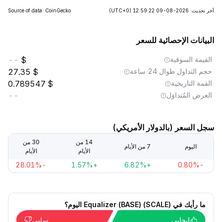
آخر تحديث: 2026-08-09 12:59:22
(UTC+0)
Source of data: CoinGecko
البيانات الإحصائية للسعر
القيمة السوقية
--
حجم التداول طوال 24 ساعة
27.35
القمة التاريخية
0.789547
العرض المُتداوَل
--
سجل السعر (بالدولار الأمريكي)
14 من
30 من
اليوم
7 من الأيام
الأيام
الأيام
-28.01%
+1.57%
+6.82%
-0.80%
ما رأيك في Equalizer (BASE) (SCALE) اليوم؟
إيجابي
سلبي