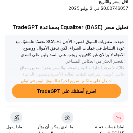
أقل سعر والتّاريخ
$0.00746057 في 2 يوليو 2025
تحليل سعر Equalizer (BASE) بمساعدة TradeGPT
شهدت معنويات السوق قصيرة الأجل لـSCALE تحسنًا هامشيًا، مع
عودة النشاط في عمليات الشراء، لكن تدفق الأموال ووضوح
الاتجاه لا يزالان غير كافيين، ويجب على المتداولين على المدى
القصير الحذر من انعكاس المشاعر
.
حاليًا، لا توجد إشارات فنية واضحة، والسعر يتحرك ضمن نطاق
جانبي (يوصى بمراقبة النقاط العالية الأخيرة ومستوى الدعم)،
وقبل حدوث اختراق حجمي فعال، يُنصح بمراقبة السوق أو
احصل على ملخّص سريع لحركة السوق اليوم في ثوانٍ
التداول بحجم مراكز صغير، وانتظار توافق الحجم والسعر
اطرح أسئلتك على TradeGPT
للدخول، وذلك للتحكم في مخاطر الهبوط وزيادة كفاءة التخصيص
.
لماذا هبطت عملة
ما الذي يمكن أن يؤثّر
ماذا يقول الم