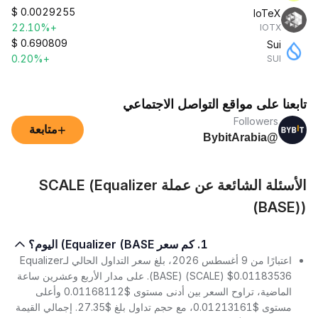
$
0.0029255
IoTeX
+22.10%
IOTX
$
0.690809
Sui
+0.20%
SUI
تابعنا على مواقع التواصل الاجتماعي
Followers
+
متابعة
@BybitArabia
الأسئلة الشائعة عن عملة SCALE (Equalizer
(BASE))
1. كم سعر Equalizer (BASE) اليوم؟
اعتبارًا من 9 أغسطس 2026، بلغ سعر التداول الحالي لـEqualizer
(BASE) (SCALE) $0.01183536. على مدار الأربع وعشرين ساعة
الماضية، تراوح السعر بين أدنى مستوى $0.01168112 وأعلى
مستوى $0.01213161، مع حجم تداول بلغ $27.35. إجمالي القيمة