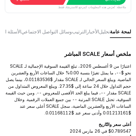
ملاحظة: تُعرَض هذه المعلومات كمرجع للاسترشاد فقط.
لمحة عامة
تحليل
الأخبار
الترتيب
وسائل التواصل الاجتماعي
الأسئلة الش
ملخص أسعار SCALE المباشر
اعتبارًا من 9 أغسطس 2026، تبلغ القيمة السوقية الإجمالية لـ SCALE
نحو $--، ما يمثل تغيرًا بنسبة 0.00% خلال الساعات الأربع والعشرين
الماضية. ويبلغ السعر الحالي لـ SCALE مقدار $0.01183536، بينما يصل
حجم التداول خلال 24 ساعة إلى $27.35. ويبلغ المعروض المتداول من
SCALE مقدار --، فيما يبلغ الحد الأقصى للمعروض --. ومن حيث القيمة
السوقية، تحتل SCALE المرتبة -- بين جميع العملات الرقمية. وخلال
الساعات الأربع والعشرين الماضية، سجل SCALE أعلى سعر عند
$0.01213161 وأدنى سعر عند $0.01168112.
أعلى سعر والتّاريخ
$0.789547 في 26 مارس 2024