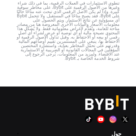
تنطوي الاستثمارات في العملات الرقمية، بما في ذلك شراء
وغيرها من الأصول الرقمية على Bybit، على مخاطر سوقية
كبيرة. وإذا لم يكن الأصل الرقمي الذي تبحث عنه متاحًا حاليًا
على Bybit، فقد يصبح متاحًا في المستقبل. ولا تتحمل Bybit
أي مسؤولية عن نتائج الاستثمار. ويتم الحصول على
معلومات الأسعار والبيانات الأخرى المعروضة هنا من مصادر
متاحة للعامة، وتُقدَّم لأغراض معلوماتية فقط. ولا يُشكّل هذا
المحتوى نصيحة مالية أو أي توصية أو عرض لشراء أي أصل
رقمي أو بيعه أو الاحتفاظ به. وقبل تداول الأصول الرقمية أو
الاحتفاظ بها، ينبغي على المستثمرين تقييم أوضاعهم المالية
وقدرتهم على تحمّل المخاطر بعناية، واستشارة المختصين
المؤهلين في المجالات القانونية أو الضريبية أو الاستثمارية
عند الاقتضاء. ولمزيد من المعلومات، يُرجى الرجوع إلى
شروط الخدمة الخاصة بـ Bybit.
حول