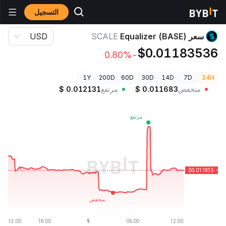
التسجيل
أسعار العملات الرقمية
سعر Equalizer (BASE) SCALE
سعر Equalizer (BASE)
SCALE
USD
$0.01183536
-0.80%
1Y
200D
60D
30D
14D
7D
24H
منخفض
0.011683
$
مرتفع
0.012131
$