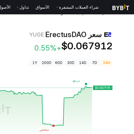
شراء العملات المشفرة
الأسواق
تداول
الأصول الت
أسعار العملات الرقمية
سعر ErectusDAO YUGE
سعر ErectusDAO
YUGE
$0.067912
+0.55%
1Y
200D
60D
30D
14D
7D
24H