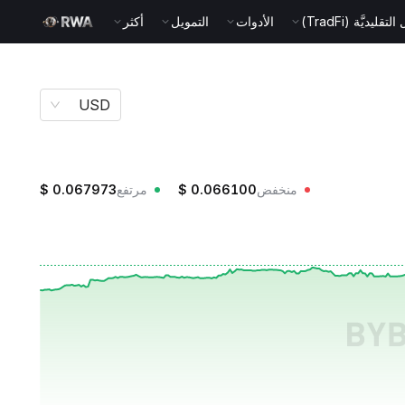
قليديَّة (TradFi)
الأدوات
التمويل
أكثر
USD
منخفض
0.066100
$
مرتفع
0.067973
$