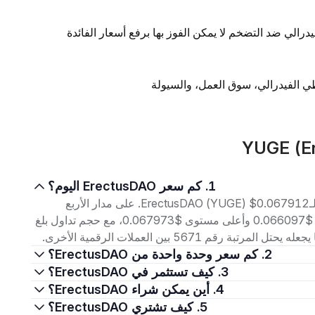
يدرالي ضد التضخم لا يمكن الفوز بها برفع أسعار الفائدة
1. كم سعر ErectusDAO اليوم؟
اعتبارًا من 9 أغسطس 2026، بلغ سعر التداول الحالي لـErectusDAO (YUGE) $0.067912. على مدار الأربع
وعشرين ساعة الماضية، تراوح السعر بين أدنى مستوى $0.066097 وأعلى مستوى $0.067973، مع حجم تداول بلغ
2. كم سعر وحدة واحدة من ErectusDAO؟
3. كيف تستثمر في ErectusDAO؟
4. أين يمكن شراء ErectusDAO؟
5. كيف تشتري ErectusDAO؟