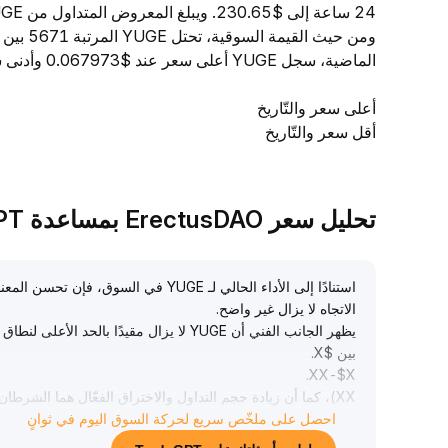
ومن حيث 
الماضية، سجل YUGE أعلى سعر عند $0.067973 وأدنى سعر عند $0.066097.
أعلى سعر والتّاريخ
أقل سعر والتّاريخ
تحليل سعر ErectusDAO بمساعدة TradeGPT
استنادًا إلى الأداء الحالي لـ YUGE في ا
الاتجاه لا يزال غير واضح
.
يظهر الجانب الفني أن YUGE لا يزال مقيدًا 
بين $X
.
.
XX-$X
XX)، كما أن زيادة حجم التداول والاختراق الفعّال هما الشرطان الضروريان لاستمرار الاتجاه الصاعد مستقبلاً
احصل على ملخّص سريع لحركة السوق اليوم في ثوانٍ
نصيحة التداول: في المرحلة الحالية يُنصح باعتماد النظرة لنط
حجم تداول فعّال والثبات فوق المناطق الرئيسية، مع ضرورة الحذر