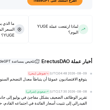
اطرح أسئلتك على TradeGPT
والسعر وأداء الأصول الرئيسية الأخرى
.
ما الذي ي
لماذا ارتفعت عملة YUGE
السعر الم
اليوم؟
YUGE؟
أخبار عملة ErectusDAO
تلخيص بمساعدة TradeGPT
(UTC)
2026-08-09 04:48
هبوطي (بيعي)
يتوقع الاقتصاديون عمومًا أن يتباطأ معدل التضخم السنوي 
(UTC)
2026-08-08 17:30
صعودي (شرائي)
تقرير الوظائف الضعيف بشكل مفاجئ في يوليو إلى جانب 
الفيدرالي إلى تثبيت أسعار الفائدة في اجتماعه القادم، حسبما تقول @AnnaEconomist من