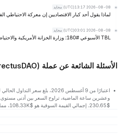
(UTC)
2026-08-08 13:17
محايد
لماذا يقول أحد كبار الاقتصاديين إن معركة الاحتياطي الف
(UTC)
2026-08-08 03:01
محايد
TBL الأسبوعي #180: وزارة الخزانة الأمريكية والاحتياطي الفيدرالي، سوق العمل، والسيولة
الأسئلة الشائعة عن عملة YUGE (ErectusDAO)
$230.65. إجمالي القيمة السوقية هو $108.33K، مما يجعله يحتل المرتبة رقم 5671 بين العملات الرقمية الأخرى.