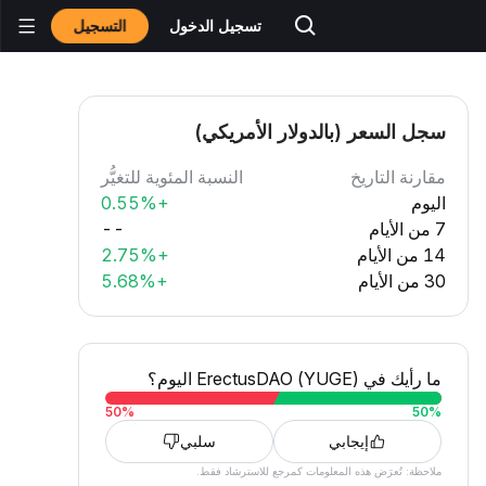
التسجيل
تسجيل الدخول
سجل السعر (بالدولار الأمريكي)
مقارنة التاريخ
النسبة المئوية للتغيُّر
اليوم
+0.55%
7 من الأيام
--
14 من الأيام
+2.75%
30 من الأيام
+5.68%
ما رأيك في ErectusDAO (YUGE) اليوم؟
50
%
50
%
إيجابي
سلبي
ملاحظة: تُعرَض هذه المعلومات كمرجع للاسترشاد فقط.