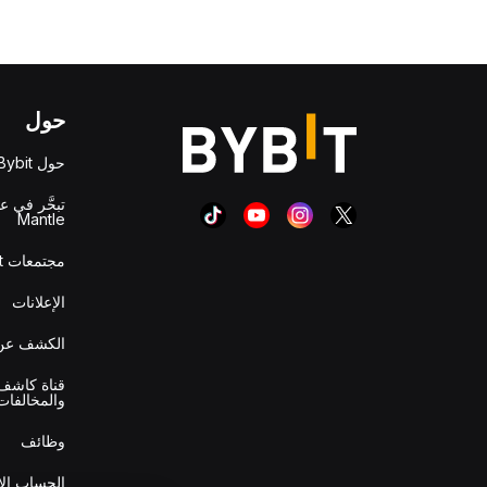
حول
حول Bybit
تبحَّر في ع
Mantle
مجتمعات Bybit
الإعلانات
الكشف عن 
قناة كاشف 
والمخالفات
وظائف
الحساب ال