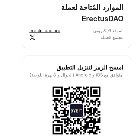
الموارد المُتاحة لعملة
ErectusDAO
الموقع الإلكتروني
erectusdao.org
مجتمع العملة
امسح الرمز لتنزيل التطبيق
متوافق مع iOS و Android (الجوال والأجهزة اللوحية)