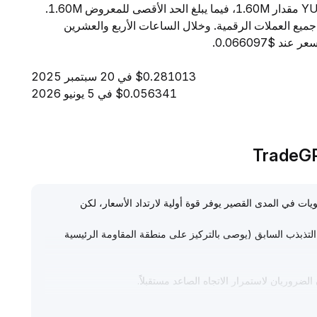
24 ساعة إلى $230.65. ويبلغ المعروض المتداول من YUGE مقدار 1.60M، فيما يبلغ الحد الأقصى للمعروض 1.60M.
القيمة السوقية، تحتل YUGE المرتبة 5671 بين جميع العملات الرقمية. وخلال الساعات الأربع والعشرين
$0.281013 في 20 سبتمبر 2025
$0.056341 في 5 يونيو 2026
لسوق، فإن تحسن المعنويات في المدى القصير يوفر قوة أولية لارتداد الأسعار، لكن
بالحد الأعلى لنطاق التذبذب السابق (يوصى بالتركيز على منطقة المقاومة الرئيسية
.
اق التذبذب، ولا يُستحسن متابعة الشراء بشكل أعمى قبل حصول
 من مخاطر التراجع بعد الارتداد والانتباه لتوافق الحجم