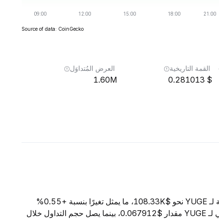
Source of data: CoinGecko
القمة التاريخية
العرض المُتداوَل
1.60M
0.281013
اعتبارًا من 9 أغسطس 2026، تبلغ القيمة السوقية الإجمالية لـ YUGE نحو $108.33K، ما يمثل تغيرًا بنسبة +0.55%
خلال الساعات الأربع والعشرين الماضية. ويبلغ السعر الحالي لـ YUGE مقدار $0.067912، بينما يصل حجم التداول خلال