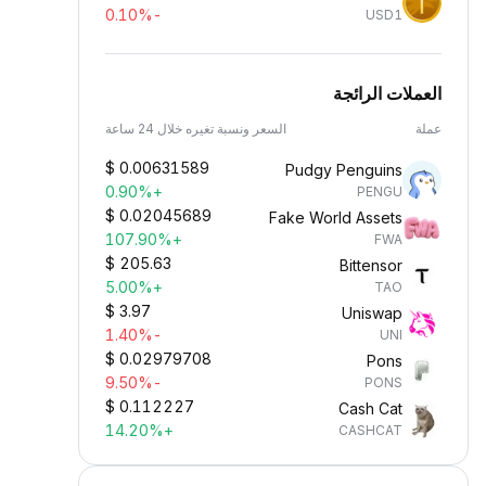
-0.10%
USD1
العملات الرائجة
عملة
السعر ونسبة تغيره خلال 24 ساعة
$
0.00631589
Pudgy Penguins
+0.90%
PENGU
$
0.02045689
Fake World Assets
+107.90%
FWA
$
205.63
Bittensor
+5.00%
TAO
$
3.97
Uniswap
-1.40%
UNI
$
0.02979708
Pons
-9.50%
PONS
$
0.112227
Cash Cat
+14.20%
CASHCAT