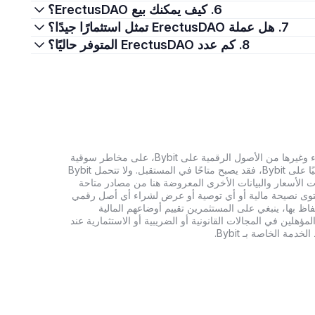
6. كيف يمكنك بيع ErectusDAO؟
7. هل عملة ErectusDAO تمثل استثمارًا جيدًا؟
8. كم عدد ErectusDAO المتوفر حاليًا؟
تنطوي الاستثمارات في العملات الرقمية، بما في ذلك شراء وغيرها من الأصول الرقمية على Bybit، على مخاطر سوقية
كبيرة. وإذا لم يكن الأصل الرقمي الذي تبحث عنه متاحًا حاليًا على Bybit، فقد يصبح متاحًا في المستقبل. ولا تتحمل Bybit
 الأسعار والبيانات الأخرى المعروضة هنا من مصادر متاحة
المحتوى نصيحة مالية أو أي توصية أو عرض لشراء أي أصل رقمي
تفاظ بها، ينبغي على المستثمرين تقييم أوضاعهم المالية
ؤهلين في المجالات القانونية أو الضريبية أو الاستثمارية عند
ة الخاصة بـ Bybit.