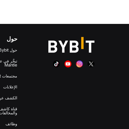
حول
حول Bybit
تبحَّر في ع
Mantle
مجتمعات Bybit
الإعلانات
الكشف عن 
قناة كاشف 
والمخالفات
وظائف