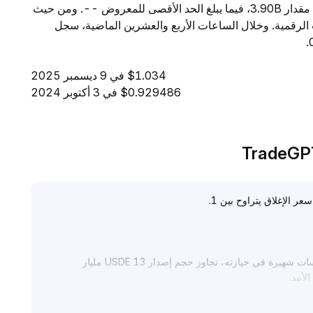
ساعة إلى $65.95M. ويبلغ المعروض المتداول من USDE مقدار 3.90B، فيما يبلغ الحد الأقصى للمعروض --. ومن حيث
 المرتبة 24 بين جميع العملات الرقمية. وخلال الساعات الأربع والعشرين الماضية، سجل
$1.034 في 9 ديسمبر 2025
$0.929486 في 3 أكتوبر 2024
.
مع توسع النظام البيئي للتمويل اللامركزي (DeFi) وزيادة مؤسسات شهيرة في حيازته، تجاوز حجم إصدار USDE 13 مليار
لأمد
.
لمخاطر الخالية من المخاطر، ازدادت جاذبية استراتيجيات