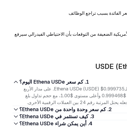
ر الفائدة بسبب تراجع الوظائف
لأمريكية الضعيفة من التوقعات بأن الاحتياطي الفيدرالي سيرفع
1. كم سعر Ethena USDe اليوم؟
اعتبارًا من 8 أغسطس 2026، بلغ سعر التداول الحالي لـEthena USDe (USDE) $0.999735. على مدار الأربع
وعشرين ساعة الماضية، تراوح السعر بين أدنى مستوى $0.999468 وأعلى مستوى $1.00، مع حجم تداول بلغ
2. كم سعر وحدة واحدة من Ethena USDe؟
3. كيف تستثمر في Ethena USDe؟
4. أين يمكن شراء Ethena USDe؟