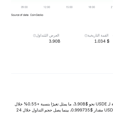
Source of data: CoinGecko
القمة التاريخية
العرض المُتداوَل
3.90B
1.034
اعتبارًا من 8 أغسطس 2026، تبلغ القيمة السوقية الإجمالية لـ USDE نحو $3.90B، ما يمثل تغيرًا بنسبة +0.55% خلال
الساعات الأربع والعشرين الماضية. ويبلغ السعر الحالي لـ USDE مقدار $0.999735، بينما يصل حجم التداول خلال 24