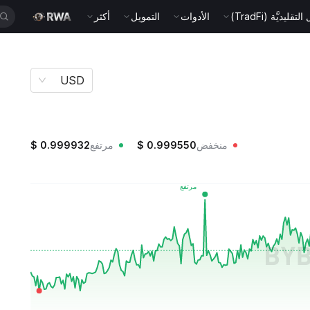
قليديَّة (TradFi)
الأدوات
التمويل
أكثر
USD
منخفض
0.999550
$
مرتفع
0.999932
$