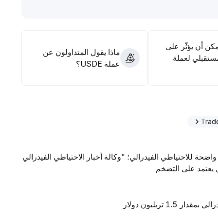
عة بشكل معتدل في مرحلة عودة شهية المخاطر للسوق، وزيادة الطلب على
اته في التحوط وتحقيق توازن العائد
.
مكن أن يؤثّر على
ماذا يقول المتداولون عن
ستقبلي لعملة
عملة USDE؟
واضحة للاحتياطي الفيدرالي؛ "وكالة أخبار الاحتياطي الفيدرالي
ال يعتمد على التضخم
1 تريليون دولار