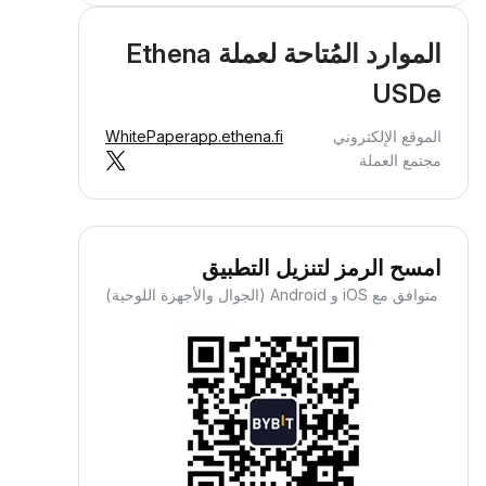
الموارد المُتاحة لعملة Ethena
USDe
الموقع الإلكتروني
app.ethena.fi
WhitePaper
مجتمع العملة
امسح الرمز لتنزيل التطبيق
متوافق مع iOS و Android (الجوال والأجهزة اللوحية)