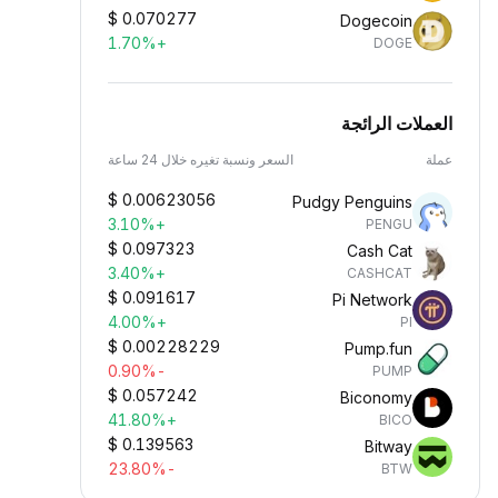
$
0.070277
Dogecoin
+1.70%
DOGE
العملات الرائجة
عملة
السعر ونسبة تغيره خلال 24 ساعة
$
0.00623056
Pudgy Penguins
+3.10%
PENGU
$
0.097323
Cash Cat
+3.40%
CASHCAT
$
0.091617
Pi Network
+4.00%
PI
$
0.00228229
Pump.fun
-0.90%
PUMP
$
0.057242
Biconomy
+41.80%
BICO
$
0.139563
Bitway
-23.80%
BTW