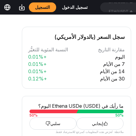
التسجيل
تسجيل الدخول
ETH/USDT
🔥
سجل السعر (بالدولار الأمريكي)
مقارنة التاريخ
النسبة المئوية للتغيُّر
اليوم
+0.01%
7 من الأيام
+0.01%
14 من الأيام
+0.01%
30 من الأيام
+0.12%
ما رأيك في Ethena USDe (USDE) اليوم؟
50
%
50
%
إيجابي
سلبي
ملاحظة: تُعرَض هذه المعلومات كمرجع للاسترشاد فقط.