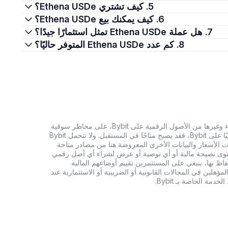
5. كيف تشتري Ethena USDe؟
6. كيف يمكنك بيع Ethena USDe؟
7. هل عملة Ethena USDe تمثل استثمارًا جيدًا؟
8. كم عدد Ethena USDe المتوفر حاليًا؟
تنطوي الاستثمارات في العملات الرقمية، بما في ذلك شراء وغيرها من الأصول الرقمية على Bybit، على مخاطر سوقية
كبيرة. وإذا لم يكن الأصل الرقمي الذي تبحث عنه متاحًا حاليًا على Bybit، فقد يصبح متاحًا في المستقبل. ولا تتحمل Bybit
 الأسعار والبيانات الأخرى المعروضة هنا من مصادر متاحة
المحتوى نصيحة مالية أو أي توصية أو عرض لشراء أي أصل رقمي
تفاظ بها، ينبغي على المستثمرين تقييم أوضاعهم المالية
ؤهلين في المجالات القانونية أو الضريبية أو الاستثمارية عند
ة الخاصة بـ Bybit.