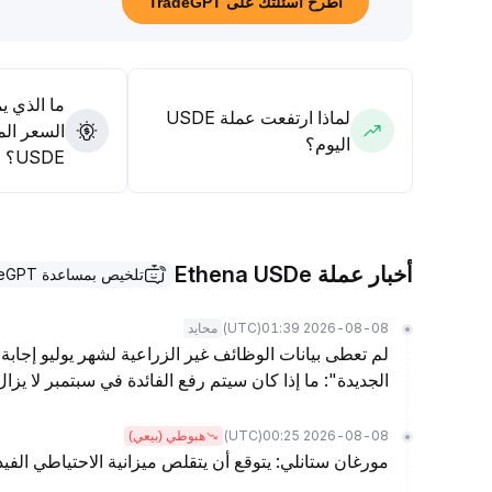
اطرح أسئلتك على TradeGPT
يُنصح برفع وزن USDE في محفظة الأصول المتنو
التداول عالي التردد والتحكيم بين الأسواق، مع التركيز على ميز
ما الذي ي
لماذا ارتفعت عملة USDE
السعر الم
اليوم؟
USDE؟
أخبار عملة Ethena USDe
تلخيص بمساعدة TradeGPT
(UTC)
2026-08-08 01:39
محايد
لم تعطى بيانات الوظائف غير الزراعية لشهر يوليو إجابة 
الجديدة": ما إذا كان سيتم رفع الفائدة في سبتمبر لا يز
(UTC)
2026-08-08 00:25
هبوطي (بيعي)
مورغان ستانلي: يتوقع أن يتقلص ميزانية الاحتياطي الفيدرالي بمقدار .5