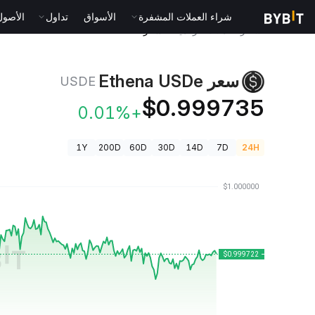
شراء العملات المشفرة
الأسواق
تداول
الأصول الت
أسعار العملات الرقمية
سعر Ethena USDe USDE
سعر Ethena USDe
USDE
$0.999735
+0.01%
1Y
200D
60D
30D
14D
7D
24H