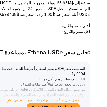
القيمة السوقية، تحتل USDE
USDE أعلى سعر عند $1.00 وأدنى سعر عند $0.999468.
أعلى سعر والتّاريخ
أقل سعر والتّاريخ
تحليل سعر Ethena USDe بمساعدة TradeGPT
آلية تثبيت سعر USDE تظهر استقراراً مرتفعاً للغاية، حيث ظل سعر الإغلاق يتراوح بين 1
0004 و1
.
0010، مع تقلب يومي أقل من 0
.
06%، ما يحقق تحوطاً فعالاً ضد تقلبات السوق
.
دولار، وصندوق إعادة الشراء وفير يدعم السيولة والطلب طويل ا
احصل على ملخّص سريع لحركة السوق اليوم في ثوانٍ
في ظل ارتفاع منحنى عوائد السندات الأمريكية وانكماش علاوة ا
تخصيص العملات المستقرة بشكل ملحوظ
.