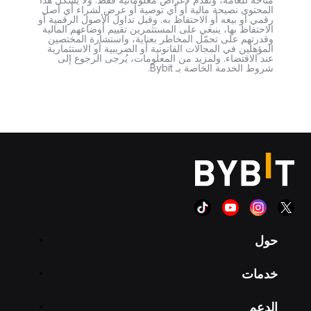
المحتوى نصيحة مالية أو أي توصية أو عرض لشراء أي أصل
رقمي أو بيعه أو الاحتفاظ به. وقبل تداول الأصول الرقمية أو
الاحتفاظ بها، ينبغي على المستثمرين تقييم أوضاعهم المالية
وقدرتهم على تحمّل المخاطر بعناية، واستشارة المختصين
المؤهلين في المجالات القانونية أو الضريبية أو الاستثمارية
عند الاقتضاء. ولمزيد من المعلومات، يُرجى الرجوع إلى
شروط الخدمة الخاصة بـ Bybit.
حول
خدمات
الدعم