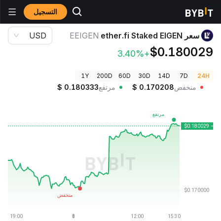
التسجيل
أسعار العملات الرقمية
سعر ether.fi Staked EIGEN EEIGEN
سعر ether.fi Staked EIGEN
EEIGEN
USD
$0.180029
+3.40%
1Y
200D
60D
30D
14D
7D
24H
منخفض
0.170208
$
مرتفع
0.180333
$