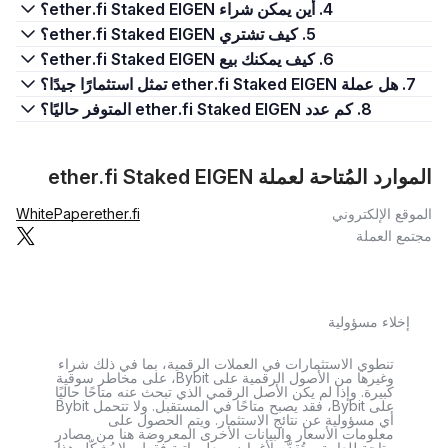
4. أين يمكن شراء ether.fi Staked EIGEN؟
5. كيف تشتري ether.fi Staked EIGEN؟
6. كيف يمكنك بيع ether.fi Staked EIGEN؟
7. هل عملة ether.fi Staked EIGEN تمثل استثمارًا جيدًا؟
8. كم عدد ether.fi Staked EIGEN المتوفر حاليًا؟
الموارد المُتاحة لعملة ether.fi Staked EIGEN
الموقع الإلكتروني
ether.fi
WhitePaper
مجتمع العملة
إخلاء مسؤولية
تنطوي الاستثمارات في العملات الرقمية، بما في ذلك شراء
وغيرها من الأصول الرقمية على Bybit، على مخاطر سوقية
كبيرة. وإذا لم يكن الأصل الرقمي الذي تبحث عنه متاحًا حاليًا
على Bybit، فقد يصبح متاحًا في المستقبل. ولا تتحمل Bybit
أي مسؤولية عن نتائج الاستثمار. ويتم الحصول على
معلومات الأسعار والبيانات الأخرى المعروضة هنا من مصادر
متاحة للعامة، وتُقدَّم لأغراض معلوماتية فقط. ولا يُشكّل هذا