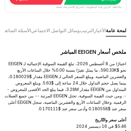
ملاحظة: تُعرَض هذه المعلومات كمرجع للاسترشاد فقط.
لمحة عامة
الأخبار
الترتيب
وسائل التواصل الاجتماعي
الأسئلة الشائعة
ملخص أسعار EEIGEN المباشر
اعتبارًا من 8 أغسطس 2026، تبلغ القيمة السوقية الإجمالية لـ EEIGEN
نحو $590.33K، ما يمثل تغيرًا بنسبة 0.00% خلال الساعات الأربع
والعشرين الماضية. ويبلغ السعر الحالي لـ EEIGEN مقدار $0.180029،
بينما يصل حجم التداول خلال 24 ساعة إلى $5.63. ويبلغ المعروض
المتداول من EEIGEN مقدار 3.28M، فيما يبلغ الحد الأقصى للمعروض -
-. ومن حيث القيمة السوقية، تحتل EEIGEN المرتبة -- بين جميع العملات
الرقمية. وخلال الساعات الأربع والعشرين الماضية، سجل EEIGEN أعلى
سعر عند $0.180558 وأدنى سعر عند $0.170111.
أعلى سعر والتّاريخ
$5.46 في 16 ديسمبر 2024