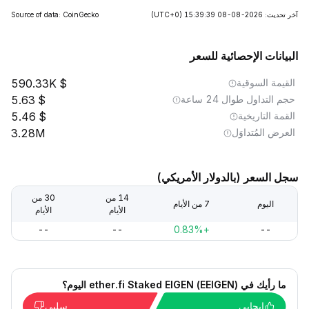
آخر تحديث: 2026-08-08 15:39:39
(UTC+0)
Source of data: CoinGecko
البيانات الإحصائية للسعر
القيمة السوقية
590.33K
حجم التداول طوال 24 ساعة
5.63
القمة التاريخية
5.46
العرض المُتداوَل
3.28M
سجل السعر (بالدولار الأمريكي)
14 من
30 من
اليوم
7 من الأيام
الأيام
الأيام
--
--
+0.83%
--
ما رأيك في ether.fi Staked EIGEN (EEIGEN) اليوم؟
إيجابي
سلبي