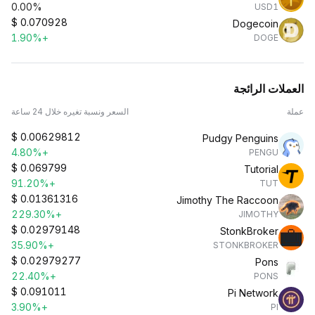
0.00%
USD1
$
0.070928
Dogecoin
+1.90%
DOGE
العملات الرائجة
عملة
السعر ونسبة تغيره خلال 24 ساعة
$
0.00629812
Pudgy Penguins
+4.80%
PENGU
$
0.069799
Tutorial
+91.20%
TUT
$
0.01361316
Jimothy The Raccoon
+229.30%
JIMOTHY
$
0.02979148
StonkBroker
+35.90%
STONKBROKER
$
0.02979277
Pons
+22.40%
PONS
$
0.091011
Pi Network
+3.90%
PI