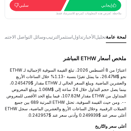
إيجابي
سلبي
ملاحظة: تُعرَض هذه المعلومات كمرجع للاسترشاد فقط.
لمحة عامة
تحليل
الأخبار
تداوَل
استثمر
الترتيب
وسائل التواصل الاجتماع
ملخص أسعار ETHW المباشر
اعتبارًا من 8 أغسطس 2026، تبلغ القيمة السوقية الإجمالية لـ ETHW
نحو $26.47M، ما يمثل تغيرًا بنسبة -1.13% خلال الساعات الأربع
والعشرين الماضية. ويبلغ السعر الحالي لـ ETHW مقدار $0.245479،
بينما يصل حجم التداول خلال 24 ساعة إلى $1.06M. ويبلغ المعروض
المتداول من ETHW مقدار 107.82M، فيما يبلغ الحد الأقصى للمعروض
--. ومن حيث القيمة السوقية، تحتل ETHW المرتبة 689 بين جميع
العملات الرقمية. وخلال الساعات الأربع والعشرين الماضية، سجل ETHW
أعلى سعر عند $0.249939 وأدنى سعر عند $0.242957.
أعلى سعر والتّاريخ