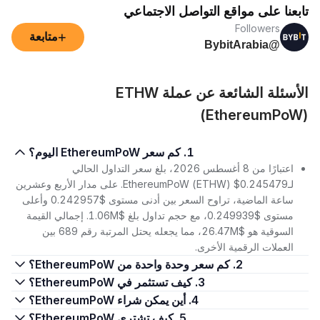
تابعنا على مواقع التواصل الاجتماعي
Followers
+
متابعة
@BybitArabia
الأسئلة الشائعة عن عملة ETHW
(EthereumPoW)
1. كم سعر EthereumPoW اليوم؟
اعتبارًا من 8 أغسطس 2026، بلغ سعر التداول الحالي
لـEthereumPoW (ETHW) $0.245479. على مدار الأربع وعشرين
ساعة الماضية، تراوح السعر بين أدنى مستوى $0.242957 وأعلى
مستوى $0.249939، مع حجم تداول بلغ $1.06M. إجمالي القيمة
السوقية هو $26.47M، مما يجعله يحتل المرتبة رقم 689 بين
العملات الرقمية الأخرى.
2. كم سعر وحدة واحدة من EthereumPoW؟
3. كيف تستثمر في EthereumPoW؟
4. أين يمكن شراء EthereumPoW؟
5. كيف تشتري EthereumPoW؟