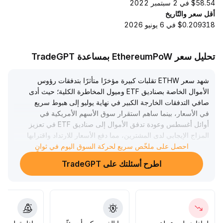
$58.54 في 2 سبتمبر 2022
أقل سعر والتّاريخ
$0.209318 في 6 يونيو 2026
تحليل سعر EthereumPoW بمساعدة TradeGPT
شهد سعر ETHW تقلبات كبيرة مؤخرًا متأثرًا بتدفقات رؤوس
الأموال الخاصة بصناديق ETF وميول المخاطرة الكلية؛ حيث أدى
صافي التدفقات الخارجة الكبير في نهاية يوليو إلى هبوط سريع
في الأسعار، بينما ساهم استقرار سوق الأسهم الأمريكية في
أوائل أغسطس وعودة تدفق الأموال إلى صناديق ETF في تعزيز
المزاج الإيجابي لدى المشترين، مما دفع الأسعار للارتداد واقترابها
من منطقة المقاومة الرئيسية عند 0
.
احصل على ملخّص سريع لحركة السوق اليوم في ثوانٍ
250 دولار
.
اطرح أسئلتك على TradeGPT
يُنصح بمراقبة فعالية الدعم في نطاق 0
.
.
235-0
240 دولار؛ فإذا استمر صافي التدفق الداخل للأموال وتم اختراق
منطقة 0
.
.
250-0
255 دولار، فقد تنفتح آفاق لمزيد من الارتفاع؛ وإلا، إذا فشل