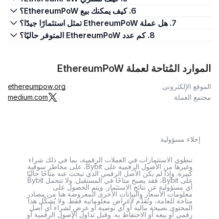
6. كيف يمكنك بيع EthereumPoW؟
7. هل عملة EthereumPoW تمثل استثمارًا جيدًا؟
8. كم عدد EthereumPoW المتوفر حاليًا؟
الموارد المُتاحة لعملة EthereumPoW
الموقع الإلكتروني
ethereumpow.org
مجتمع العملة
medium.com
إخلاء مسؤولية
تنطوي الاستثمارات في العملات الرقمية، بما في ذلك شراء
وغيرها من الأصول الرقمية على Bybit، على مخاطر سوقية
كبيرة. وإذا لم يكن الأصل الرقمي الذي تبحث عنه متاحًا حاليًا
على Bybit، فقد يصبح متاحًا في المستقبل. ولا تتحمل Bybit
أي مسؤولية عن نتائج الاستثمار. ويتم الحصول على
معلومات الأسعار والبيانات الأخرى المعروضة هنا من مصادر
متاحة للعامة، وتُقدَّم لأغراض معلوماتية فقط. ولا يُشكّل هذا
المحتوى نصيحة مالية أو أي توصية أو عرض لشراء أي أصل
رقمي أو بيعه أو الاحتفاظ به. وقبل تداول الأصول الرقمية أو