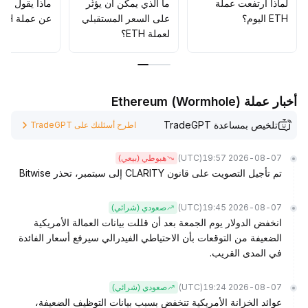
النقدية
.
لماذا ارتفعت عملة
ما الذي يمكن أن يؤثّر
ماذا يقول الم
ETH اليوم؟
على السعر المستقبلي
عن عملة ETH؟
لعملة ETH؟
أخبار عملة Ethereum (Wormhole)
تلخيص بمساعدة TradeGPT
اطرح أسئلتك على TradeGPT
(UTC)
2026-08-07 19:57
هبوطي (بيعي)
تم تأجيل التصويت على قانون CLARITY إلى سبتمبر، تحذر Bitwise
(UTC)
2026-08-07 19:45
صعودي (شرائي)
انخفض الدولار يوم الجمعة بعد أن قللت بيانات العمالة الأمريكية
الضعيفة من التوقعات بأن الاحتياطي الفيدرالي سيرفع أسعار الفائدة
في المدى القريب.
(UTC)
2026-08-07 19:24
صعودي (شرائي)
عوائد الخزانة الأمريكية تنخفض بسبب بيانات التوظيف الضعيفة،