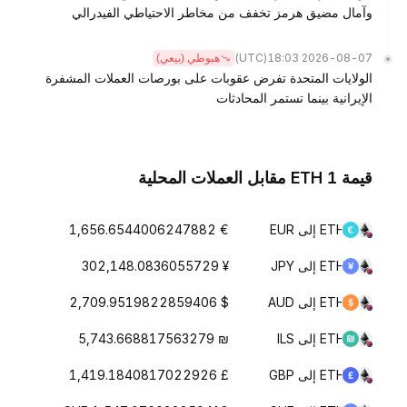
وآمال مضيق هرمز تخفف من مخاطر الاحتياطي الفيدرالي
(UTC)
2026-08-07 18:03
هبوطي (بيعي)
الولايات المتحدة تفرض عقوبات على بورصات العملات المشفرة
الإيرانية بينما تستمر المحادثات
قيمة 1 ETH مقابل العملات المحلية
ETH إلى EUR
€ 1,656.6544006247882
ETH إلى JPY
¥ 302,148.0836055729
ETH إلى AUD
$ 2,709.9519822859406
ETH إلى ILS
₪ 5,743.668817563279
ETH إلى GBP
£ 1,419.1840817022926