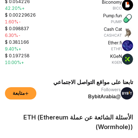
$
0.054226
Biconomy
+42.20%
BICO
$
0.00229626
Pump.fun
-1.60%
PUMP
$
0.098837
Cash Cat
-6.30%
CASHCAT
$
0.381166
Ether.fi
+9.40%
ETHFI
$
0.197258
KGeN
+10.00%
KGEN
تابعنا على مواقع التواصل الاجتماعي
Followers
+
متابعة
@BybitArabia
الأسئلة الشائعة عن عملة ETH (Ethereum
(Wormhole))