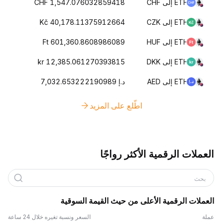
ETH إلى CHF
CHF 1,547.076032859418
ETH إلى CZK
Kč 40,178.11375912664
ETH إلى HUF
Ft 601,360.8608986089
ETH إلى DKK
kr 12,385.061270393815
ETH إلى AED
د.إ 7,032.653222190989
اطّلع على المزيد
العملات الرقمية الأكثر رواجًا
بحث
العملات الرقمية الأعلى من حيث القيمة السوقية
عملة
السعر ونسبة تغيره خلال 24 ساعة