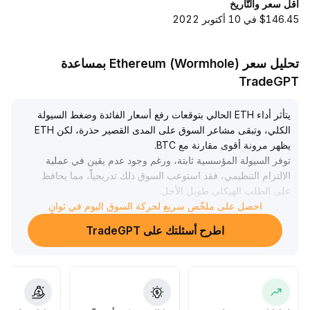
أقل سعر والتّاريخ
$146.45 في 10 أكتوبر 2022
تحليل سعر Ethereum (Wormhole) بمساعدة
TradeGPT
يتأثر أداء ETH الحالي بتوقعات رفع أسعار الفائدة وضغط السيولة
الكلي، وتبقى مشاعر السوق على المدى القصير حذرة، لكن ETH
يظهر مرونة أقوى مقارنة مع BTC
.
توفر السيولة المؤسسية ثابتة، ورغم وجود عدم يقين في عملية
الالتزام التنظيمي، فقد استوعب السوق ذلك تدريجياً، مما يحافظ
على الطلب الهيكلي طويل الأجل
.
احصل على ملخّص سريع لحركة السوق اليوم في ثوانٍ
إذا تم تنفيذ خطة تخفيض إصدار المؤسسة، فسوف يؤدي ذلك إلى
تقييد نمو المعروض بشكل ملحوظ، ومع زيادة حيازة الحيتان على
اطرح أسئلتك على TradeGPT
السلسلة ونشاط DeFi، سيدعم ذلك القيمة طويلة الأجل لـ ETH
.
يُوصى بمراقبة دعم القاع في نطاق 1860–1900 دولار، وإذا أدت
السياسات إلى دفع إيجابي، فقد يحقق ETH انتعاشًا هيكليًا فوق
1900 دولار؛ يمكن التفكير في زيادة التوزيع بشكل مرحلي، مع
متابعة ديناميكية لتطورات النظام البيئي على السلسلة والسياسة