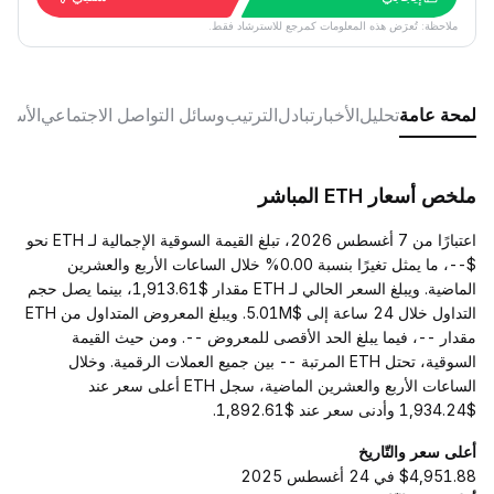
ملاحظة: تُعرَض هذه المعلومات كمرجع للاسترشاد فقط.
لمحة عامة
تحليل
الأخبار
تبادل
الترتيب
وسائل التواصل الاجتماعي
الأسئل
ملخص أسعار ETH المباشر
اعتبارًا من 7 أغسطس 2026، تبلغ القيمة السوقية الإجمالية لـ ETH نحو
$--، ما يمثل تغيرًا بنسبة 0.00% خلال الساعات الأربع والعشرين
الماضية. ويبلغ السعر الحالي لـ ETH مقدار $1,913.61، بينما يصل حجم
التداول خلال 24 ساعة إلى $5.01M. ويبلغ المعروض المتداول من ETH
مقدار --، فيما يبلغ الحد الأقصى للمعروض --. ومن حيث القيمة
السوقية، تحتل ETH المرتبة -- بين جميع العملات الرقمية. وخلال
الساعات الأربع والعشرين الماضية، سجل ETH أعلى سعر عند
$1,934.24 وأدنى سعر عند $1,892.61.
أعلى سعر والتّاريخ
$4,951.88 في 24 أغسطس 2025