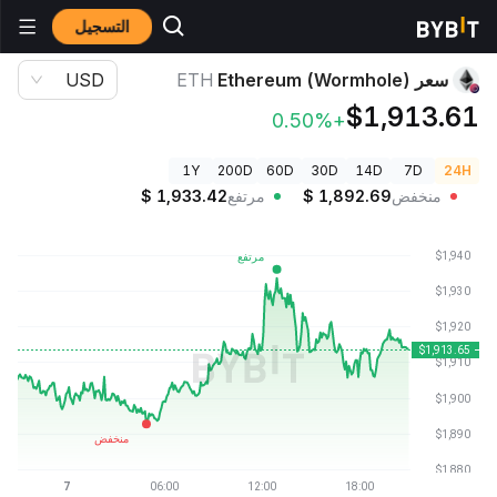
التسجيل
أسعار العملات الرقمية
سعر Ethereum (Wormhole) ETH
سعر Ethereum (Wormhole)
ETH
USD
$1,913.61
+0.50%
1Y
200D
60D
30D
14D
7D
24H
منخفض
1,892.69
$
مرتفع
1,933.42
$