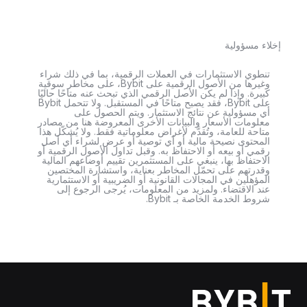
إخلاء مسؤولية
تنطوي الاستثمارات في العملات الرقمية، بما في ذلك شراء
وغيرها من الأصول الرقمية على Bybit، على مخاطر سوقية
كبيرة. وإذا لم يكن الأصل الرقمي الذي تبحث عنه متاحًا حاليًا
على Bybit، فقد يصبح متاحًا في المستقبل. ولا تتحمل Bybit
أي مسؤولية عن نتائج الاستثمار. ويتم الحصول على
معلومات الأسعار والبيانات الأخرى المعروضة هنا من مصادر
متاحة للعامة، وتُقدَّم لأغراض معلوماتية فقط. ولا يُشكّل هذا
المحتوى نصيحة مالية أو أي توصية أو عرض لشراء أي أصل
رقمي أو بيعه أو الاحتفاظ به. وقبل تداول الأصول الرقمية أو
الاحتفاظ بها، ينبغي على المستثمرين تقييم أوضاعهم المالية
وقدرتهم على تحمّل المخاطر بعناية، واستشارة المختصين
المؤهلين في المجالات القانونية أو الضريبية أو الاستثمارية
عند الاقتضاء. ولمزيد من المعلومات، يُرجى الرجوع إلى
شروط الخدمة الخاصة بـ Bybit.