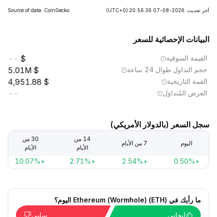
آخر تحديث: 2026-08-07 20:56:36
(UTC+0)
Source of data: CoinGecko
البيانات الإحصائية للسعر
القيمة السوقية
--
حجم التداول طوال 24 ساعة
5.01M
القمة التاريخية
4,951.88
العرض المُتداوَل
--
سجل السعر (بالدولار الأمريكي)
14 من
30 من
اليوم
7 من الأيام
الأيام
الأيام
+10.07%
+2.71%
+2.54%
+0.50%
ما رأيك في Ethereum (Wormhole) (ETH) اليوم؟
إيجابي
سلبي