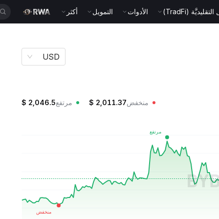
قليديَّة (TradFi)
الأدوات
التمويل
أكثر
USD
منخفض
2,011.37
$
مرتفع
2,046.5
$