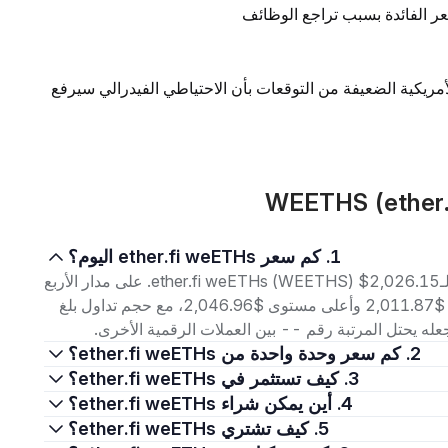
ر الفائدة بسبب تراجع الوظائف
لأمريكية الضعيفة من التوقعات بأن الاحتياطي الفيدرالي سيرفع
1. كم سعر ether.fi weETHs اليوم؟
اعتبارًا من 8 أغسطس 2026، بلغ سعر التداول الحالي لـether.fi weETHs (WEETHS) $2,026.15. على مدار الأربع
وعشرين ساعة الماضية، تراوح السعر بين أدنى مستوى $2,011.87 وأعلى مستوى $2,046.96، مع حجم تداول بلغ
2. كم سعر وحدة واحدة من ether.fi weETHs؟
3. كيف تستثمر في ether.fi weETHs؟
4. أين يمكن شراء ether.fi weETHs؟
5. كيف تشتري ether.fi weETHs؟