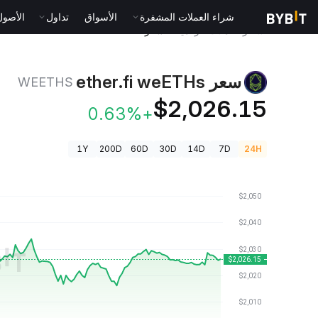
شراء العملات المشفرة
الأسواق
تداول
الأصول الت
أسعار العملات الرقمية
سعر ether.fi weETHs WEETHS
سعر ether.fi weETHs
WEETHS
$2,026.15
+0.63%
1Y
200D
60D
30D
14D
7D
24H