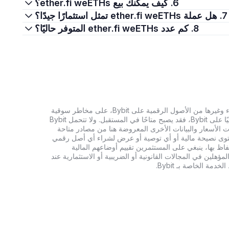
6. كيف يمكنك بيع ether.fi weETHs؟
7. هل عملة ether.fi weETHs تمثل استثمارًا جيدًا؟
8. كم عدد ether.fi weETHs المتوفر حاليًا؟
تنطوي الاستثمارات في العملات الرقمية، بما في ذلك شراء وغيرها من الأصول الرقمية على Bybit، على مخاطر سوقية
كبيرة. وإذا لم يكن الأصل الرقمي الذي تبحث عنه متاحًا حاليًا على Bybit، فقد يصبح متاحًا في المستقبل. ولا تتحمل Bybit
 الأسعار والبيانات الأخرى المعروضة هنا من مصادر متاحة
المحتوى نصيحة مالية أو أي توصية أو عرض لشراء أي أصل رقمي
تفاظ بها، ينبغي على المستثمرين تقييم أوضاعهم المالية
ؤهلين في المجالات القانونية أو الضريبية أو الاستثمارية عند
ة الخاصة بـ Bybit.