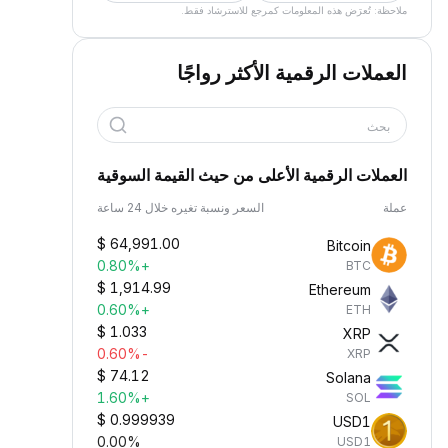
ملاحظة: تُعرَض هذه المعلومات كمرجع للاسترشاد فقط.
العملات الرقمية الأكثر رواجًا
بحث
العملات الرقمية الأعلى من حيث القيمة السوقية
عملة
السعر ونسبة تغيره خلال 24 ساعة
$
64,991.00
Bitcoin
+0.80%
BTC
$
1,914.99
Ethereum
+0.60%
ETH
$
1.033
XRP
-0.60%
XRP
$
74.12
Solana
+1.60%
SOL
$
0.999939
USD1
0.00%
USD1