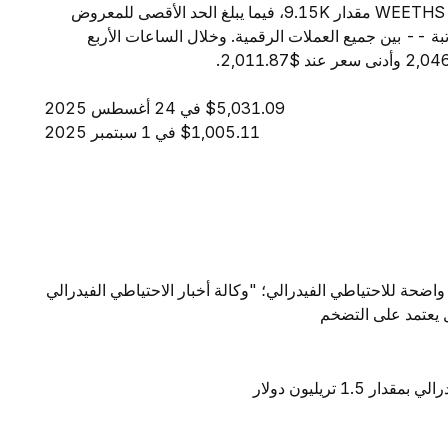
خلال 24 ساعة إلى $20.26. ويبلغ المعروض المتداول من WEETHS مقدار 9.15K، فيما يبلغ الحد الأقصى للمعروض
من حيث القيمة السوقية، تحتل WEETHS المرتبة -- بين جميع العملات الرقمية. وخلال الساعات الأربع
$5,031.09 في 24 أغسطس 2025
$1,005.11 في 1 سبتمبر 2025
واضحة للاحتياطي الفيدرالي؛ "وكالة أخبار الاحتياطي الفيدرالي
ال يعتمد على التضخم
1 تريليون دولار