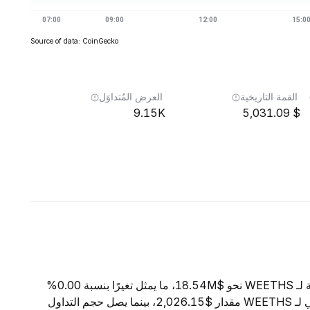
Source of data: CoinGecko
القمة التاريخية
العرض المُتداوَل
9.15K
5,031.09
اعتبارًا من 8 أغسطس 2026، تبلغ القيمة السوقية الإجمالية لـ WEETHS نحو $18.54M، ما يمثل تغيرًا بنسبة 0.00%
خلال الساعات الأربع والعشرين الماضية. ويبلغ السعر الحالي لـ WEETHS مقدار $2,026.15، بينما يصل حجم التداول