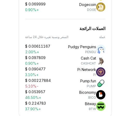
$
0.069999
Dogecoin
+0.90%
DOGE
العملات الرائجة
عملة
السعر ونسبة تغيره خلال 24 ساعة
$
0.00611167
Pudgy Penguins
+2.00%
PENGU
$
0.097809
Cash Cat
+0.90%
CASHCAT
$
0.090477
Pi Network
+3.10%
PI
$
0.00227884
Pump.fun
-5.10%
PUMP
$
0.053957
Biconomy
+46.50%
BICO
$
0.224783
Bitway
+37.90%
BTW