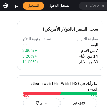
التسجيل
تسجيل الدخول
BTC/USDT
🔥
سجل السعر (بالدولار الأمريكي)
مقارنة التاريخ
النسبة المئوية للتغيُّر
اليوم
--
7 من الأيام
+2.66%
14 من الأيام
+3.26%
30 من الأيام
+11.09%
ما رأيك في ether.fi weETHs (WEETHS)
اليوم؟
50
%
50
%
إيجابي
سلبي