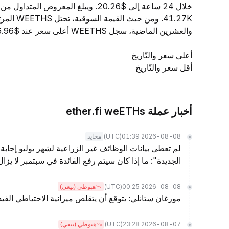
41.27K. و
والعشرين الماضية، سجل WEETHS أعلى سعر عند $2,046.96 وأدنى سعر عند $2,011.87.
أعلى سعر والتّاريخ
أقل سعر والتّاريخ
أخبار عملة ether.fi weETHs
(UTC)
2026-08-08 01:39
محايد
لم تعطى بيانات الوظائف غير الزراعية لشهر يوليو إجابة 
الجديدة": ما إذا كان سيتم رفع الفائدة في سبتمبر لا يز
(UTC)
2026-08-08 00:25
هبوطي (بيعي)
مورغان ستانلي: يتوقع أن يتقلص ميزانية الاحتياطي الفيدرالي بمقدار .5
(UTC)
2026-08-07 23:28
هبوطي (بيعي)