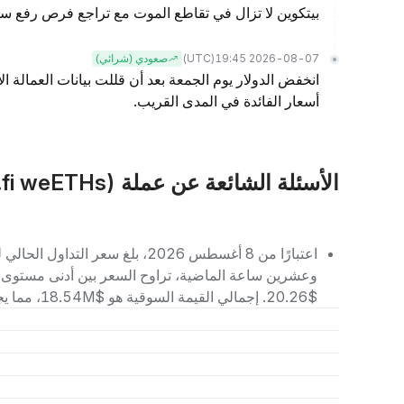
بيتكوين لا تزال في تقاطع الموت مع تراجع فرص رفع سع
(UTC)
2026-08-07 19:45
صعودي (شرائي)
انخفض الدولار يوم الجمعة بعد أن قللت بيانات العمالة ا
أسعار الفائدة في المدى القريب.
الأسئلة الشائعة عن عملة WEETHS (ether.fi weETHs)
$20.26. إجمالي القيمة السوقية هو $18.54M، مما يجعله يحتل المرتبة رقم -- بين العملات الرقمية الأخرى.