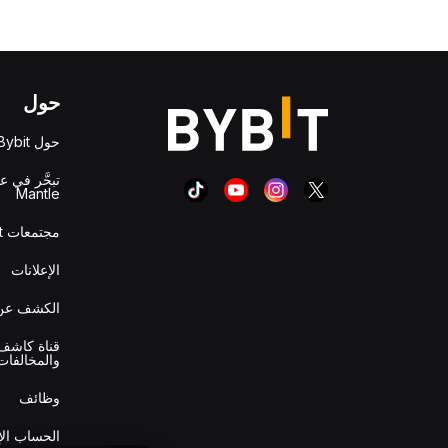
حول
حول Bybit
تبحَّر في ع
Mantle
مجتمعات Bybit
الإعلانات
الكشف عن 
قناة كاشف 
والمخالفات
وظائف
الحساب ال