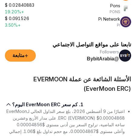
$
0.02840883
Pons
+19.20%
PONS
$
0.091526
Pi Network
+3.50%
PI
تابعنا على مواقع التواصل الاجتماعي
Followers
+
متابعة
@BybitArabia
الأسئلة الشائعة عن عملة EVERMOON
(EverMoon ERC)
1. كم سعر EverMoon ERC اليوم؟
اعتبارًا من 9 أغسطس 2026، بلغ سعر التداول الحالي لـEverMoon
ERC (EVERMOON) $0.00004868. على مدار الأربع وعشرين
ساعة الماضية، تراوح السعر بين أدنى مستوى $0.00004856
وأعلى مستوى $0.00004867، مع حجم تداول بلغ $1.06. إجمالي