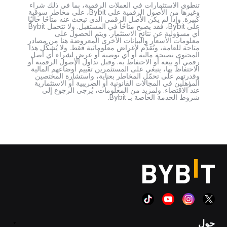
تنطوي الاستثمارات في العملات الرقمية، بما في ذلك شراء
وغيرها من الأصول الرقمية على Bybit، على مخاطر سوقية
كبيرة. وإذا لم يكن الأصل الرقمي الذي تبحث عنه متاحًا حاليًا
على Bybit، فقد يصبح متاحًا في المستقبل. ولا تتحمل Bybit
أي مسؤولية عن نتائج الاستثمار. ويتم الحصول على
معلومات الأسعار والبيانات الأخرى المعروضة هنا من مصادر
متاحة للعامة، وتُقدَّم لأغراض معلوماتية فقط. ولا يُشكّل هذا
المحتوى نصيحة مالية أو أي توصية أو عرض لشراء أي أصل
رقمي أو بيعه أو الاحتفاظ به. وقبل تداول الأصول الرقمية أو
الاحتفاظ بها، ينبغي على المستثمرين تقييم أوضاعهم المالية
وقدرتهم على تحمّل المخاطر بعناية، واستشارة المختصين
المؤهلين في المجالات القانونية أو الضريبية أو الاستثمارية
عند الاقتضاء. ولمزيد من المعلومات، يُرجى الرجوع إلى
شروط الخدمة الخاصة بـ Bybit.
حول