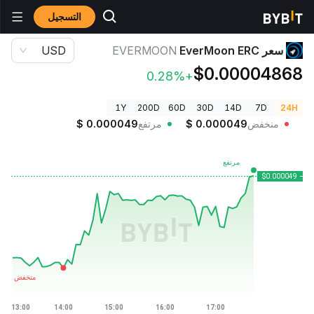
التسجيل
أسعار العملات الرقمية
سعر EverMoon ERC EVERMOON
سعر EverMoon ERC
EVERMOON
USD
$0.00004868
+0.28%
1Y
200D
60D
30D
14D
7D
24H
منخفض
0.000049
$
مرتفع
0.000049
$