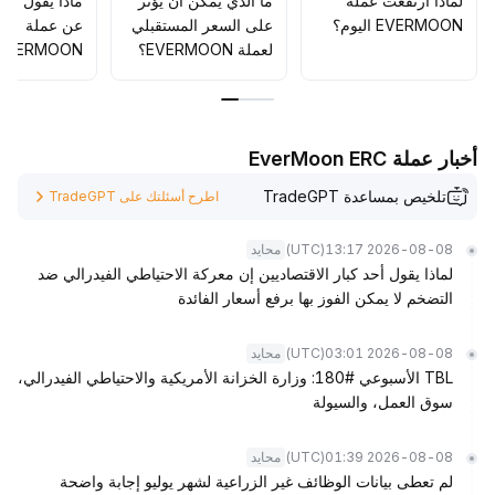
لماذا ارتفعت عملة
ما الذي يمكن أن يؤثّر
ماذا يقول الم
EVERMOON اليوم؟
على السعر المستقبلي
عن عملة
لعملة EVERMOON؟
EVERMOON؟
أخبار عملة EverMoon ERC
تلخيص بمساعدة TradeGPT
اطرح أسئلتك على TradeGPT
(UTC)
2026-08-08 13:17
محايد
لماذا يقول أحد كبار الاقتصاديين إن معركة الاحتياطي الفيدرالي ضد
التضخم لا يمكن الفوز بها برفع أسعار الفائدة
(UTC)
2026-08-08 03:01
محايد
TBL الأسبوعي #180: وزارة الخزانة الأمريكية والاحتياطي الفيدرالي،
سوق العمل، والسيولة
(UTC)
2026-08-08 01:39
محايد
لم تعطى بيانات الوظائف غير الزراعية لشهر يوليو إجابة واضحة