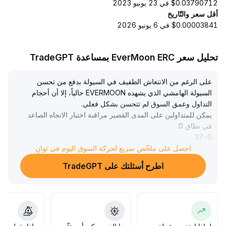
$0.03790712 في 23 يونيو 2023
أقل سعر والتّاريخ
$0.00003841 في 6 يونيو 2026
تحليل سعر EverMoon ERC بمساعدة TradeGPT
على الرغم من الانتعاش الطفيف في السيولة بدفع من تحسن
السيولة الهامشي الذي يشهده EVERMOON حالياً، إلا أن أحجام
التداول وعمق السوق لم تتحسن بشكل فعلي
.
يمكن للمتداولين على المدى القصير مراقبة اختبار الاتجاه الصاعد
في نطاق 0
.
.
37-0
احصل على ملخّص سريع لحركة السوق اليوم في ثوانٍ
42، مع الأخذ بعين الاعتبار ضعف السيولة الكلية وانخفاض نشاط
المستخدمين، وعدم كفاية الدعامة للقيمة طويلة الأمد، مع زيادة
اطرح أسئلتك على TradeGPT
مخاطر الانزلاق الناتجة عن تفاقم التفرقة الهيكلية في السيولة
.
ينصح المشاركون على المدى القصير بالتحكم الصارم في المراكز
وتحقيق الأرباح عند القمم، أما مستثمرو المدى المتوسط والطويل
فعليهم الانتظار حتى ظهور محفزات خارجية قبل إعادة بناء
المراكز
.