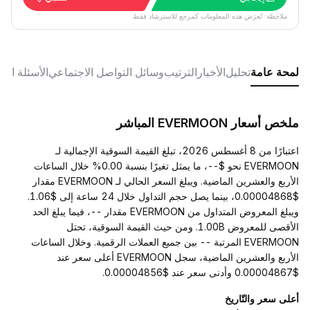
ملاحظة: تُعرَض هذه المعلومات كمرجع للاسترشاد فقط.
لمحة عامة
تحليل
الأخبار
الترتيب
وسائل التواصل الاجتماعي
الأسئلة الش
ملخص أسعار EVERMOON المباشر
اعتبارًا من 8 أغسطس 2026، تبلغ القيمة السوقية الإجمالية لـ
EVERMOON نحو $--، ما يمثل تغيرًا بنسبة 0.00% خلال الساعات
الأربع والعشرين الماضية. ويبلغ السعر الحالي لـ EVERMOON مقدار
$0.00004868، بينما يصل حجم التداول خلال 24 ساعة إلى $1.06.
ويبلغ المعروض المتداول من EVERMOON مقدار --، فيما يبلغ الحد
الأقصى للمعروض 1.00B. ومن حيث القيمة السوقية، تحتل
EVERMOON المرتبة -- بين جميع العملات الرقمية. وخلال الساعات
الأربع والعشرين الماضية، سجل EVERMOON أعلى سعر عند
$0.00004867 وأدنى سعر عند $0.00004856.
أعلى سعر والتّاريخ