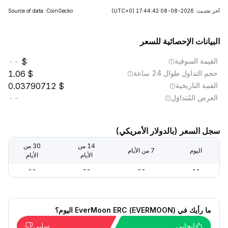
آخر تحديث: 2026-08-08 17:44:42
(UTC+0)
Source of data: CoinGecko
البيانات الإحصائية للسعر
القيمة السوقية
--
حجم التداول طوال 24 ساعة
1.06
القمة التاريخية
0.03790712
العرض المُتداوَل
--
سجل السعر (بالدولار الأمريكي)
14 من
30 من
اليوم
7 من الأيام
الأيام
الأيام
--
--
--
--
ما رأيك في EverMoon ERC (EVERMOON) اليوم؟
إيجابي
سلبي