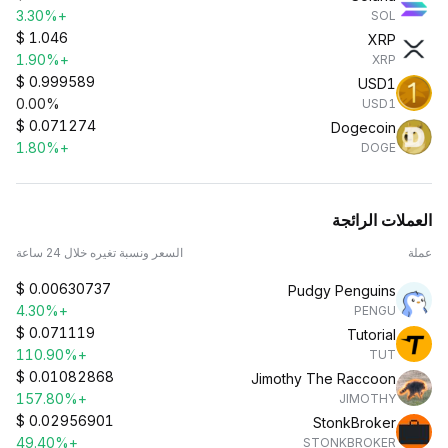
+3.30%
SOL
$
1.046
XRP
+1.90%
XRP
$
0.999589
USD1
0.00%
USD1
$
0.071274
Dogecoin
+1.80%
DOGE
العملات الرائجة
عملة
السعر ونسبة تغيره خلال 24 ساعة
$
0.00630737
Pudgy Penguins
+4.30%
PENGU
$
0.071119
Tutorial
+110.90%
TUT
$
0.01082868
Jimothy The Raccoon
+157.80%
JIMOTHY
$
0.02956901
StonkBroker
+49.40%
STONKBROKER