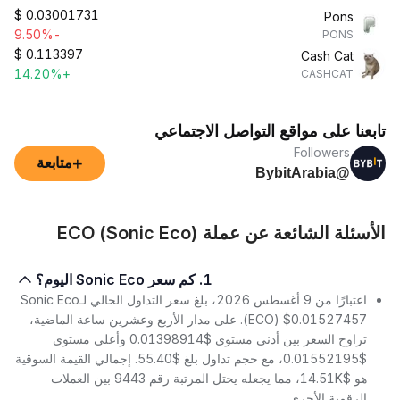
$
0.03001731
Pons
-9.50%
PONS
$
0.113397
Cash Cat
+14.20%
CASHCAT
تابعنا على مواقع التواصل الاجتماعي
Followers
+
متابعة
@BybitArabia
الأسئلة الشائعة عن عملة ECO (Sonic Eco)
1. كم سعر Sonic Eco اليوم؟
اعتبارًا من 9 أغسطس 2026، بلغ سعر التداول الحالي لـSonic Eco
(ECO) $0.01527457. على مدار الأربع وعشرين ساعة الماضية،
تراوح السعر بين أدنى مستوى $0.01398914 وأعلى مستوى
$0.01552195، مع حجم تداول بلغ $55.40. إجمالي القيمة السوقية
هو $14.51K، مما يجعله يحتل المرتبة رقم 9443 بين العملات
الرقمية الأخرى.