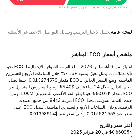
ملاحظة: تُعرَض هذه المعلومات كمرجع للاسترشاد فقط.
لمحة عامة
تحليل
الأخبار
الترتيب
وسائل التواصل الاجتماعي
الأسئلة الش
ملخص أسعار ECO المباشر
اعتبارًا من 9 أغسطس 2026، تبلغ القيمة السوقية الإجمالية لـ ECO نحو
$14.51K، ما يمثل تغيرًا بنسبة +7.15% خلال الساعات الأربع والعشرين
الماضية. ويبلغ السعر الحالي لـ ECO مقدار $0.01527457، بينما يصل
حجم التداول خلال 24 ساعة إلى $55.40. ويبلغ المعروض المتداول من
ECO مقدار 950.02K، فيما يبلغ الحد الأقصى للمعروض 1.00M. ومن
حيث القيمة السوقية، تحتل ECO المرتبة 9443 بين جميع العملات
الرقمية. وخلال الساعات الأربع والعشرين الماضية، سجل ECO أعلى
سعر عند $0.01552195 وأدنى سعر عند $0.01398914.
أعلى سعر والتّاريخ
$0.860954 في 20 فبراير 2025