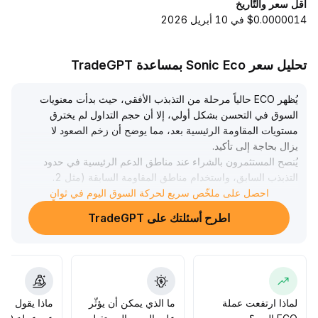
أقل سعر والتّاريخ
$0.0000014 في 10 أبريل 2026
تحليل سعر Sonic Eco بمساعدة TradeGPT
يُظهر ECO حالياً مرحلة من التذبذب الأفقي، حيث بدأت معنويات
السوق في التحسن بشكل أولي، إلا أن حجم التداول لم يخترق
مستويات المقاومة الرئيسية بعد، مما يوضح أن زخم الصعود لا
يزال بحاجة إلى تأكيد
.
يُنصح المستثمرون بالشراء عند مناطق الدعم الرئيسية في حدود
التذبذب السابق، واستخدام مناطق المقاومة السابقة (مثل 2
.
10-2
.
احصل على ملخّص سريع لحركة السوق اليوم في ثوانٍ
30) كمرجع لجني الأرباح
.
اطرح أسئلتك على TradeGPT
في حال حدوث اختراق فعلي مع ارتفاع في حجم التداول، يمكن
زيادة حجم الاستثمار بشكل معتدل، أما في حال فقدان الدعم
الرئيسي فيجب اتخاذ إجراءات وقف الخسارة بسرعة
.
من المهم أيضاً متابعة تغيرات حجم التداول باستمرار للتحقق من
استدامة تعافي معنويات السوق، والحذر من مخاطر الاختراقات
الوهمية قصيرة الأجل
.
لماذا ارتفعت عملة
ما الذي يمكن أن يؤثّر
ماذا يقول الم