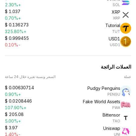
+2.30%
SOL
$
1.037
XRP
+0.70%
XRP
$
0.136273
Tutorial
+325.80%
TUT
$
0.999455
USD1
-0.10%
USD1
العملات الرائجة
عملة
السعر ونسبة تغيره خلال 24 ساعة
$
0.00630714
Pudgy Penguins
+0.90%
PENGU
$
0.0208446
Fake World Assets
+107.90%
FWA
$
205.08
Bittensor
+5.00%
TAO
$
3.97
Uniswap
-1.40%
UNI