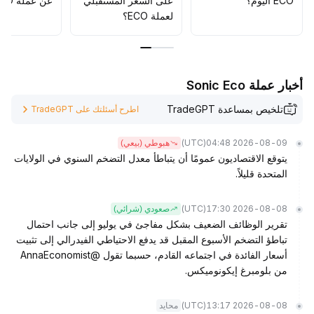
ECO اليوم؟
على السعر المستقبلي
عن عملة ECO؟
لعملة ECO؟
أخبار عملة Sonic Eco
تلخيص بمساعدة TradeGPT
اطرح أسئلتك على TradeGPT
(UTC)
2026-08-09 04:48
هبوطي (بيعي)
يتوقع الاقتصاديون عمومًا أن يتباطأ معدل التضخم السنوي في الولايات
المتحدة قليلاً.
(UTC)
2026-08-08 17:30
صعودي (شرائي)
تقرير الوظائف الضعيف بشكل مفاجئ في يوليو إلى جانب احتمال
تباطؤ التضخم الأسبوع المقبل قد يدفع الاحتياطي الفيدرالي إلى تثبيت
أسعار الفائدة في اجتماعه القادم، حسبما تقول @AnnaEconomist
من بلومبرغ إيكونوميكس.
(UTC)
2026-08-08 13:17
محايد