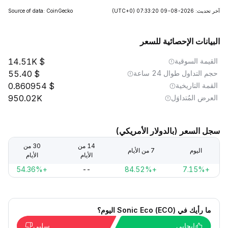
آخر تحديث: 2026-08-09 07:33:20
(UTC+0)
Source of data: CoinGecko
البيانات الإحصائية للسعر
القيمة السوقية
14.51K
حجم التداول طوال 24 ساعة
55.40
القمة التاريخية
0.860954
العرض المُتداوَل
950.02K
سجل السعر (بالدولار الأمريكي)
14 من
30 من
اليوم
7 من الأيام
الأيام
الأيام
+54.36%
--
+84.52%
+7.15%
ما رأيك في Sonic Eco (ECO) اليوم؟
إيجابي
سلبي