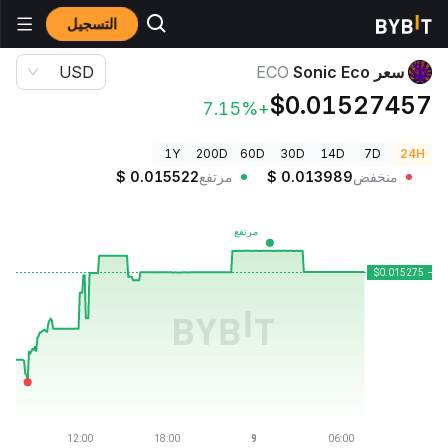
التسجيل
أسعار العملات الرقمية
سعر Sonic Eco ECO
سعر Sonic Eco
ECO
USD
$0.01527457
+7.15%
1Y
200D
60D
30D
14D
7D
24H
منخفض
0.013989
$
مرتفع
0.015522
$