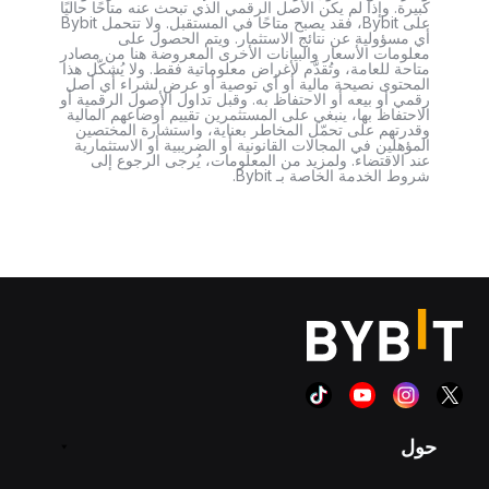
كبيرة. وإذا لم يكن الأصل الرقمي الذي تبحث عنه متاحًا حاليًا
على Bybit، فقد يصبح متاحًا في المستقبل. ولا تتحمل Bybit
أي مسؤولية عن نتائج الاستثمار. ويتم الحصول على
معلومات الأسعار والبيانات الأخرى المعروضة هنا من مصادر
متاحة للعامة، وتُقدَّم لأغراض معلوماتية فقط. ولا يُشكّل هذا
المحتوى نصيحة مالية أو أي توصية أو عرض لشراء أي أصل
رقمي أو بيعه أو الاحتفاظ به. وقبل تداول الأصول الرقمية أو
الاحتفاظ بها، ينبغي على المستثمرين تقييم أوضاعهم المالية
وقدرتهم على تحمّل المخاطر بعناية، واستشارة المختصين
المؤهلين في المجالات القانونية أو الضريبية أو الاستثمارية
عند الاقتضاء. ولمزيد من المعلومات، يُرجى الرجوع إلى
شروط الخدمة الخاصة بـ Bybit.
حول