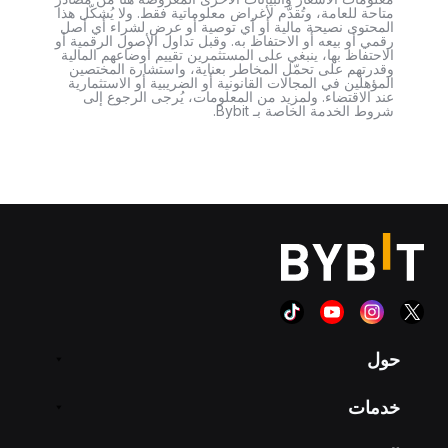
متاحة للعامة، وتُقدَّم لأغراض معلوماتية فقط. ولا يُشكّل هذا
المحتوى نصيحة مالية أو أي توصية أو عرض لشراء أي أصل
رقمي أو بيعه أو الاحتفاظ به. وقبل تداول الأصول الرقمية أو
الاحتفاظ بها، ينبغي على المستثمرين تقييم أوضاعهم المالية
وقدرتهم على تحمّل المخاطر بعناية، واستشارة المختصين
المؤهلين في المجالات القانونية أو الضريبية أو الاستثمارية
عند الاقتضاء. ولمزيد من المعلومات، يُرجى الرجوع إلى
شروط الخدمة الخاصة بـ Bybit.
حول
خدمات