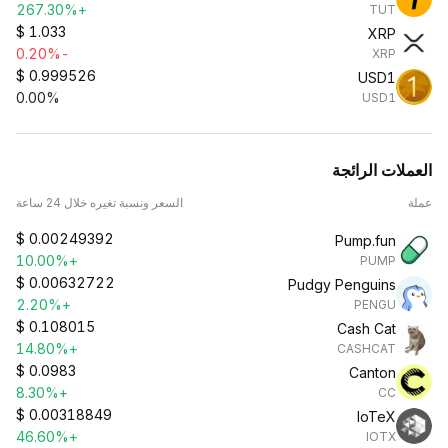
+267.30%
TUT
$
1.033
XRP
-0.20%
XRP
$
0.999526
USD1
0.00%
USD1
العملات الرائجة
عملة
السعر ونسبة تغيره خلال 24 ساعة
$
0.00249392
Pump.fun
+10.00%
PUMP
$
0.00632722
Pudgy Penguins
+2.20%
PENGU
$
0.108015
Cash Cat
+14.80%
CASHCAT
$
0.0983
Canton
+8.30%
CC
$
0.00318849
IoTeX
+46.60%
IOTX