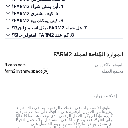
4. أين يمكن شراء FARM2؟
5. كيف تشتري FARM2؟
6. كيف يمكنك بيع FARM2؟
7. هل عملة FARM2 تمثل استثمارًا جيدًا؟
8. كم عدد FARM2 المتوفر حاليًا؟
الموارد المُتاحة لعملة FARM2
الموقع الإلكتروني
flizaos.com
مجتمع العملة
farm2byshaw.space
إخلاء مسؤولية
تنطوي الاستثمارات في العملات الرقمية، بما في ذلك شراء
وغيرها من الأصول الرقمية على Bybit، على مخاطر سوقية
كبيرة. وإذا لم يكن الأصل الرقمي الذي تبحث عنه متاحًا حاليًا
على Bybit، فقد يصبح متاحًا في المستقبل. ولا تتحمل Bybit
أي مسؤولية عن نتائج الاستثمار. ويتم الحصول على
معلومات الأسعار والبيانات الأخرى المعروضة هنا من مصادر