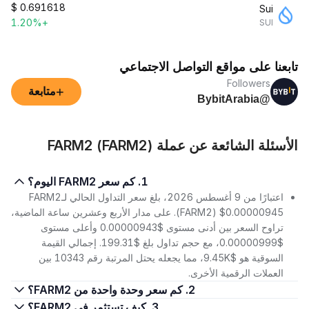
$
0.691618
Sui
+1.20%
SUI
تابعنا على مواقع التواصل الاجتماعي
Followers
+
متابعة
@BybitArabia
الأسئلة الشائعة عن عملة FARM2 (FARM2)
1. كم سعر FARM2 اليوم؟
اعتبارًا من 9 أغسطس 2026، بلغ سعر التداول الحالي لـFARM2
(FARM2) $0.00000945. على مدار الأربع وعشرين ساعة الماضية،
تراوح السعر بين أدنى مستوى $0.00000943 وأعلى مستوى
$0.00000999، مع حجم تداول بلغ $199.31. إجمالي القيمة
السوقية هو $9.45K، مما يجعله يحتل المرتبة رقم 10343 بين
العملات الرقمية الأخرى.
2. كم سعر وحدة واحدة من FARM2؟
3. كيف تستثمر في FARM2؟