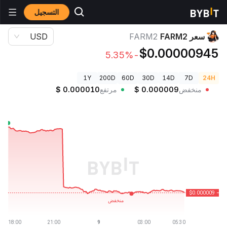
التسجيل
أسعار العملات الرقمية
سعر FARM2 FARM2
سعر FARM2
FARM2
USD
$0.00000945
-5.35%
1Y
200D
60D
30D
14D
7D
24H
منخفض
0.000009
$
مرتفع
0.000010
$