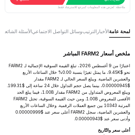
ملاحظة: تُعرَض هذه المعلومات كمرجع للاسترشاد فقط.
لمحة عامة
الأخبار
الترتيب
وسائل التواصل الاجتماعي
الأسئلة الشائعة
ملخص أسعار FARM2 المباشر
اعتبارًا من 9 أغسطس 2026، تبلغ القيمة السوقية الإجمالية لـ FARM2
نحو $9.45K، ما يمثل تغيرًا بنسبة 0.00% خلال الساعات الأربع
والعشرين الماضية. ويبلغ السعر الحالي لـ FARM2 مقدار
$0.00000945، بينما يصل حجم التداول خلال 24 ساعة إلى $199.31.
ويبلغ المعروض المتداول من FARM2 مقدار 1.00B، فيما يبلغ الحد
الأقصى للمعروض 1.00B. ومن حيث القيمة السوقية، تحتل FARM2
المرتبة 10343 بين جميع العملات الرقمية. وخلال الساعات الأربع
والعشرين الماضية، سجل FARM2 أعلى سعر عند $0.00000999
وأدنى سعر عند $0.00000943.
أعلى سعر والتّاريخ