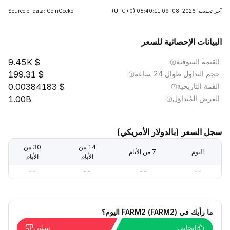
آخر تحديث: 2026-08-09 05:40:11
(UTC+0)
Source of data: CoinGecko
البيانات الإحصائية للسعر
القيمة السوقية
9.45K
حجم التداول طوال 24 ساعة
199.31
القمة التاريخية
0.00384183
العرض المُتداوَل
1.00B
سجل السعر (بالدولار الأمريكي)
14 من
30 من
اليوم
7 من الأيام
الأيام
الأيام
--
--
--
--
ما رأيك في FARM2 (FARM2) اليوم؟
إيجابي
سلبي