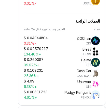
-0.01%
USD1
العملات الرائجة
عملة
السعر ونسبة تغيره خلال 24 ساعة
$
0.04044804
ZIGChain
-0.31%
ZIG
$
0.02579217
Bless
+134.40%
BLESS
$
0.260087
Heima
+99.62%
HEI
$
0.109231
Cash Cat
+25.36%
CASHCAT
$
4.09
Uniswap
+6.38%
UNI
$
0.00631723
Pudgy Penguins
+4.61%
PENGU