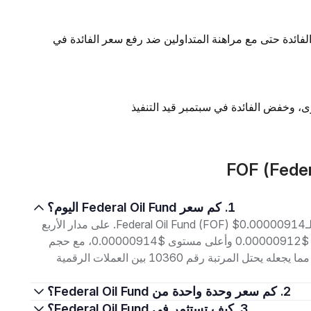
لفائدة حتى مع مراهنة المتداولين ضد رفع سعر الفائدة في
1. كم سعر Federal Oil Fund اليوم؟
اعتبارًا من 6 أغسطس 2026، بلغ سعر التداول الحالي لـFederal Oil Fund (FOF) $0.00000914. على مدار الأربع
وعشرين ساعة الماضية، تراوح السعر بين أدنى مستوى $0.00000912 وأعلى مستوى $0.00000914، مع حجم
تداول بلغ $1.25. إجمالي القيمة السوقية هو $9.14K، مما يجعله يحتل المرتبة رقم 10360 بين العملات الرقمية
2. كم سعر وحدة واحدة من Federal Oil Fund؟
3. كيف تستثمر في Federal Oil Fund؟