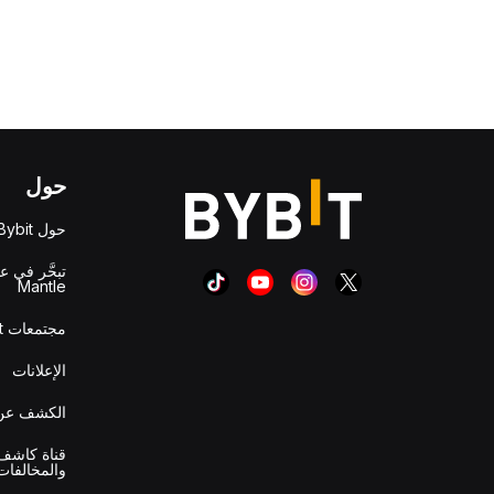
حول
حول Bybit
تبحَّر في ع
Mantle
مجتمعات Bybit
الإعلانات
الكشف عن 
قناة كاشف 
والمخالفات