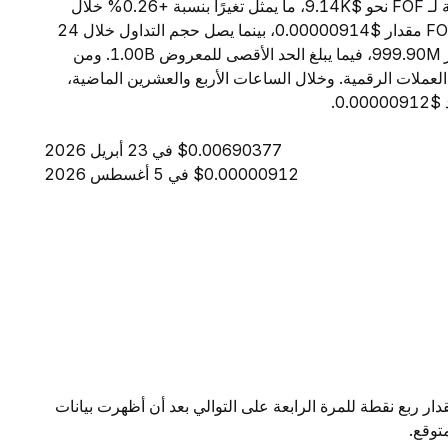
اعتبارًا من 6 أغسطس 2026، تبلغ القيمة السوقية الإجمالية لـ FOF نحو $9.14K، ما يمثل تغيرًا بنسبة +0.26% خلال
الساعات الأربع والعشرين الماضية. ويبلغ السعر الحالي لـ FOF مقدار $0.00000914، بينما يصل حجم التداول خلال 24
ساعة إلى $1.25. ويبلغ المعروض المتداول من FOF مقدار 999.90M، فيما يبلغ الحد الأقصى للمعروض 1.00B. ومن
ية، تحتل FOF المرتبة 10360 بين جميع العملات الرقمية. وخلال الساعات الأربع والعشرين الماضية،
$0.00690377 في 23 أبريل 2026
$0.00000912 في 5 أغسطس 2026
ار ربع نقطة للمرة الرابعة على التوالي بعد أن أظهرت بيانات
توقع.