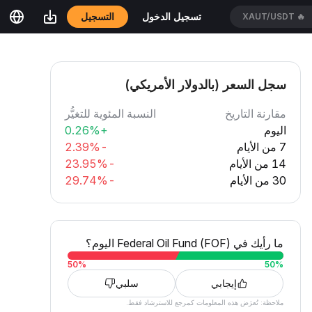
التسجيل
تسجيل الدخول
HEIUSDT
🔥
سجل السعر (بالدولار الأمريكي)
مقارنة التاريخ
النسبة المئوية للتغيُّر
اليوم
+0.26%
7 من الأيام
-2.39%
14 من الأيام
-23.95%
30 من الأيام
-29.74%
ما رأيك في Federal Oil Fund (FOF) اليوم؟
50
%
50
%
إيجابي
سلبي
ملاحظة: تُعرَض هذه المعلومات كمرجع للاسترشاد فقط.