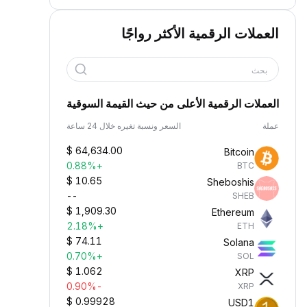
العملات الرقمية الأكثر رواجًا
بحث
العملات الرقمية الأعلى من حيث القيمة السوقية
عملة
السعر ونسبة تغيره خلال 24 ساعة
$
64,634.00
Bitcoin
+0.88%
BTC
$
10.65
Sheboshis
--
SHEB
$
1,909.30
Ethereum
+2.18%
ETH
$
74.11
Solana
+0.70%
SOL
$
1.062
XRP
-0.90%
XRP
$
0.99928
USD1