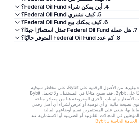
4. أين يمكن شراء Federal Oil Fund؟
5. كيف تشتري Federal Oil Fund؟
6. كيف يمكنك بيع Federal Oil Fund؟
7. هل عملة Federal Oil Fund تمثل استثمارًا جيدًا؟
8. كم عدد Federal Oil Fund المتوفر حاليًا؟
تنطوي الاستثمارات في العملات الرقمية، بما في ذلك شراء وغيرها من الأصول الرقمية على Bybit، على مخاطر سوقية
كبيرة. وإذا لم يكن الأصل الرقمي الذي تبحث عنه متاحًا حاليًا على Bybit، فقد يصبح متاحًا في المستقبل. ولا تتحمل Bybit
 الأسعار والبيانات الأخرى المعروضة هنا من مصادر متاحة
المحتوى نصيحة مالية أو أي توصية أو عرض لشراء أي أصل رقمي
تفاظ بها، ينبغي على المستثمرين تقييم أوضاعهم المالية
ؤهلين في المجالات القانونية أو الضريبية أو الاستثمارية عند
دمة الخاصة بـ Bybit
.