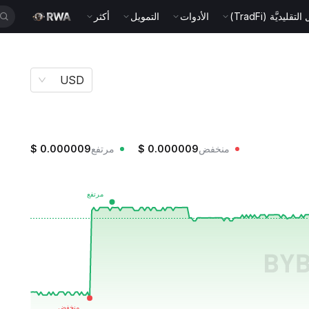
قليديَّة (TradFi)
الأدوات
التمويل
أكثر
USD
منخفض
0.000009
$
مرتفع
0.000009
$