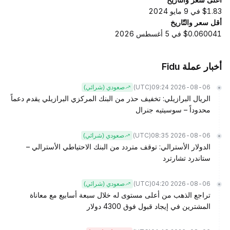
$1.83 في 9 مايو 2024
أقل سعر والتّاريخ
$0.060041 في 5 أغسطس 2026
أخبار عملة Fidu
(UTC)
2026-08-06 09:24
صعودي (شرائي)
الريال البرازيلي: تخفيف حذر من البنك المركزي البرازيلي يقدم دعماً
محدوداً – سوسيتيه جنرال
(UTC)
2026-08-06 08:35
صعودي (شرائي)
الدولار الأسترالي: توقف متردد من البنك الاحتياطي الأسترالي –
ستاندرد تشارترد
(UTC)
2026-08-06 04:20
صعودي (شرائي)
تراجع الذهب من أعلى مستوى له خلال سبعة أسابيع مع معاناة
المشترين في إيجاد قبول فوق 4300 دولار