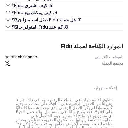
5. كيف تشتري Fidu؟
6. كيف يمكنك بيع Fidu؟
7. هل عملة Fidu تمثل استثمارًا جيدًا؟
8. كم عدد Fidu المتوفر حاليًا؟
الموارد المُتاحة لعملة Fidu
الموقع الإلكتروني
goldfinch.finance
مجتمع العملة
إخلاء مسؤولية
تنطوي الاستثمارات في العملات الرقمية، بما في ذلك شراء
وغيرها من الأصول الرقمية على Bybit، على مخاطر سوقية
كبيرة. وإذا لم يكن الأصل الرقمي الذي تبحث عنه متاحًا حاليًا
على Bybit، فقد يصبح متاحًا في المستقبل. ولا تتحمل Bybit
أي مسؤولية عن نتائج الاستثمار. ويتم الحصول على
معلومات الأسعار والبيانات الأخرى المعروضة هنا من مصادر
متاحة للعامة، وتُقدَّم لأغراض معلوماتية فقط. ولا يُشكّل هذا
المحتوى نصيحة مالية أو أي توصية أو عرض لشراء أي أصل