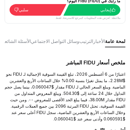
ما رأيك في Fidu (FIDU) اليوم؟
إيجابي
سلبي
ملاحظة: تُعرَض هذه المعلومات كمرجع للاسترشاد فقط.
لمحة عامة
الأخبار
الترتيب
وسائل التواصل الاجتماعي
الأسئلة الشائعة
ملخص أسعار FIDU المباشر
اعتبارًا من 6 أغسطس 2026، تبلغ القيمة السوقية الإجمالية لـ FIDU نحو
$2.28M، ما يمثل تغيرًا بنسبة 0.00% خلال الساعات الأربع والعشرين
الماضية. ويبلغ السعر الحالي لـ FIDU مقدار $0.060047، بينما يصل حجم
التداول خلال 24 ساعة إلى $504.30. ويبلغ المعروض المتداول من
FIDU مقدار 38.00M، فيما يبلغ الحد الأقصى للمعروض --. ومن حيث
القيمة السوقية، تحتل FIDU المرتبة 2096 بين جميع العملات الرقمية.
وخلال الساعات الأربع والعشرين الماضية، سجل FIDU أعلى سعر عند
$0.060591 وأدنى سعر عند $0.060041.
أعلى سعر والتّاريخ