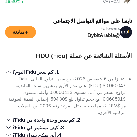
+46.60%
CASHCAT
تابعنا على مواقع التواصل الاجتماعي
Followers
+
متابعة
@BybitArabia
الأسئلة الشائعة عن عملة FIDU (Fidu)
1. كم سعر Fidu اليوم؟
اعتبارًا من 6 أغسطس 2026، بلغ سعر التداول الحالي لـFidu
(FIDU) $0.060047. على مدار الأربع وعشرين ساعة الماضية،
تراوح السعر بين أدنى مستوى $0.060041 وأعلى مستوى
$0.060591، مع حجم تداول بلغ $504.30. إجمالي القيمة السوقية
هو $2.28M، مما يجعله يحتل المرتبة رقم 2096 بين العملات
الرقمية الأخرى.
2. كم سعر وحدة واحدة من Fidu؟
3. كيف تستثمر في Fidu؟
4. أين يمكن شراء Fidu؟