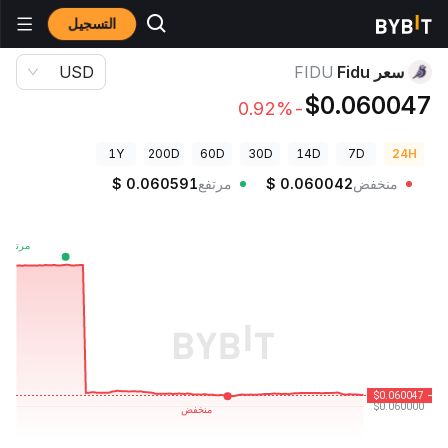
التسجيل
أسعار العملات الرقمية
سعر Fidu FIDU
سعر Fidu
FIDU
USD
$0.060047
-0.92%
1Y
200D
60D
30D
14D
7D
24H
منخفض
0.060042
$
مرتفع
0.060591
$