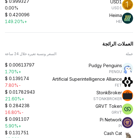
$
0.999327
USD1
0.00%
USD1
$
0.420096
Heima
+149.20%
HEI
العملات الرائجة
عملة
السعر ونسبة تغيره خلال 24 ساعة
$
0.00613797
Pudgy Penguins
+1.70%
PENGU
$
0.139174
Artificial Superintelligence Alliance
-7.80%
FET
$
0.01782943
StonkBroker
+21.60%
STONKBROKER
$
0.284238
GRVT Token
-16.80%
GRVT
$
0.091107
Pi Network
+5.90%
PI
$
0.131751
Cash Cat