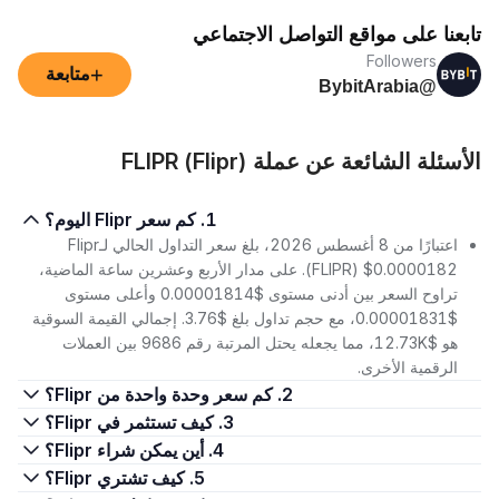
تابعنا على مواقع التواصل الاجتماعي
Followers
+
متابعة
@BybitArabia
الأسئلة الشائعة عن عملة FLIPR (Flipr)
1. كم سعر Flipr اليوم؟
اعتبارًا من 8 أغسطس 2026، بلغ سعر التداول الحالي لـFlipr
(FLIPR) $0.0000182. على مدار الأربع وعشرين ساعة الماضية،
تراوح السعر بين أدنى مستوى $0.00001814 وأعلى مستوى
$0.00001831، مع حجم تداول بلغ $3.76. إجمالي القيمة السوقية
هو $12.73K، مما يجعله يحتل المرتبة رقم 9686 بين العملات
الرقمية الأخرى.
2. كم سعر وحدة واحدة من Flipr؟
3. كيف تستثمر في Flipr؟
4. أين يمكن شراء Flipr؟
5. كيف تشتري Flipr؟