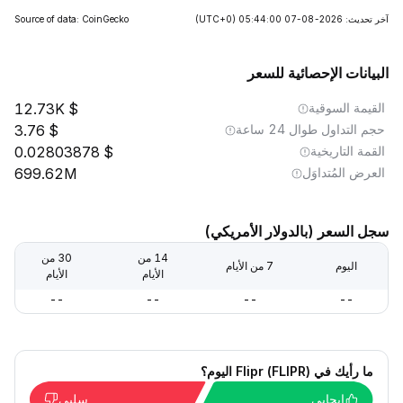
آخر تحديث: 2026-08-07 05:44:00
(UTC+0)
Source of data: CoinGecko
البيانات الإحصائية للسعر
القيمة السوقية
12.73K
حجم التداول طوال 24 ساعة
3.76
القمة التاريخية
0.02803878
العرض المُتداوَل
699.62M
سجل السعر (بالدولار الأمريكي)
14 من
30 من
اليوم
7 من الأيام
الأيام
الأيام
--
--
--
--
ما رأيك في Flipr (FLIPR) اليوم؟
إيجابي
سلبي