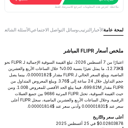
ملاحظة: تُعرَض هذه المعلومات كمرجع للاسترشاد فقط.
لمحة عامة
الأخبار
الترتيب
وسائل التواصل الاجتماعي
الأسئلة الشائعة
ملخص أسعار FLIPR المباشر
اعتبارًا من 7 أغسطس 2026، تبلغ القيمة السوقية الإجمالية لـ FLIPR نحو
$12.73K، ما يمثل تغيرًا بنسبة 0.00% خلال الساعات الأربع والعشرين
الماضية. ويبلغ السعر الحالي لـ FLIPR مقدار $0.0000182، بينما يصل
حجم التداول خلال 24 ساعة إلى $3.76. ويبلغ المعروض المتداول من
FLIPR مقدار 699.62M، فيما يبلغ الحد الأقصى للمعروض 1.00B. ومن
حيث القيمة السوقية، تحتل FLIPR المرتبة 9686 بين جميع العملات
الرقمية. وخلال الساعات الأربع والعشرين الماضية، سجل FLIPR أعلى
سعر عند $0.00001831 وأدنى سعر عند $0.00001814.
أعلى سعر والتّاريخ
$0.02803878 في 25 أغسطس 2025