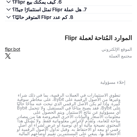
6. كيف يمكنك بيع Flipr؟
7. هل عملة Flipr تمثل استثمارًا جيدًا؟
8. كم عدد Flipr المتوفر حاليًا؟
الموارد المُتاحة لعملة Flipr
الموقع الإلكتروني
flipr.bot
مجتمع العملة
إخلاء مسؤولية
تنطوي الاستثمارات في العملات الرقمية، بما في ذلك شراء
وغيرها من الأصول الرقمية على Bybit، على مخاطر سوقية
كبيرة. وإذا لم يكن الأصل الرقمي الذي تبحث عنه متاحًا حاليًا
على Bybit، فقد يصبح متاحًا في المستقبل. ولا تتحمل Bybit
أي مسؤولية عن نتائج الاستثمار. ويتم الحصول على
معلومات الأسعار والبيانات الأخرى المعروضة هنا من مصادر
متاحة للعامة، وتُقدَّم لأغراض معلوماتية فقط. ولا يُشكّل هذا
المحتوى نصيحة مالية أو أي توصية أو عرض لشراء أي أصل
رقمي أو بيعه أو الاحتفاظ به. وقبل تداول الأصول الرقمية أو
الاحتفاظ بها، ينبغي على المستثمرين تقييم أوضاعهم المالية