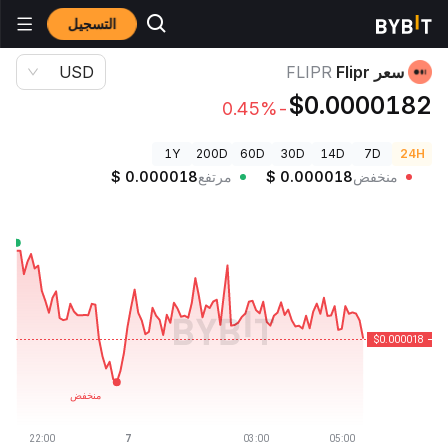
التسجيل
أسعار العملات الرقمية
سعر Flipr FLIPR
سعر Flipr
FLIPR
USD
$0.0000182
-0.45%
1Y
200D
60D
30D
14D
7D
24H
منخفض
0.000018
$
مرتفع
0.000018
$