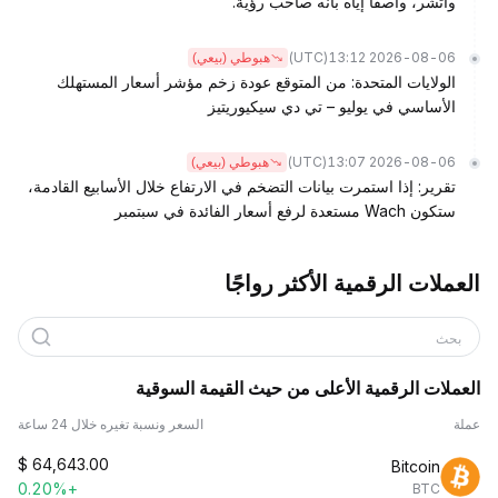
واتشر، واصفًا إياه بأنه صاحب رؤية.
(UTC)
2026-08-06 13:12
هبوطي (بيعي)
الولايات المتحدة: من المتوقع عودة زخم مؤشر أسعار المستهلك
الأساسي في يوليو – تي دي سيكيوريتيز
(UTC)
2026-08-06 13:07
هبوطي (بيعي)
تقرير: إذا استمرت بيانات التضخم في الارتفاع خلال الأسابيع القادمة،
ستكون Wach مستعدة لرفع أسعار الفائدة في سبتمبر
العملات الرقمية الأكثر رواجًا
بحث
العملات الرقمية الأعلى من حيث القيمة السوقية
عملة
السعر ونسبة تغيره خلال 24 ساعة
$
64,643.00
Bitcoin
+0.20%
BTC