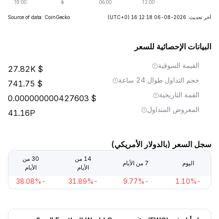
آخر تحديث: 2026-08-06 16:12:18
(UTC+0)
Source of data: CoinGecko
البيانات الإحصائية للسعر
القيمة السوقية
27.82K
حجم التداول طوال 24 ساعة
741.75
القمة التاريخية
0.000000000427603
المعروض المتداول
41.16P
سجل السعر (بالدولار الأمريكي)
14 من
30 من
اليوم
7 من الأيام
الأيام
الأيام
-38.08%
-31.89%
-9.77%
-1.10%