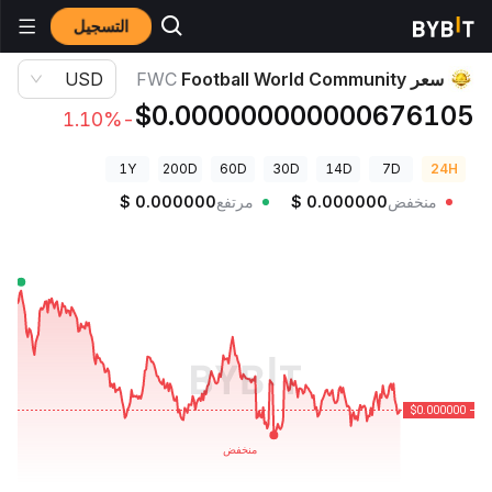
التسجيل
أسعار العملات الرقمية
سعر Football World Community FWC
سعر Football World Community
FWC
USD
$0.000000000000676105
-1.10%
1Y
200D
60D
30D
14D
7D
24H
منخفض
0.000000
$
مرتفع
0.000000
$