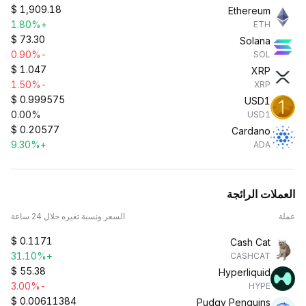
$
1,909.18
Ethereum
+1.80%
ETH
$
73.30
Solana
-0.90%
SOL
$
1.047
XRP
-1.50%
XRP
$
0.999575
USD1
0.00%
USD1
$
0.20577
Cardano
+9.30%
ADA
العملات الرائجة
عملة
السعر ونسبة تغيره خلال 24 ساعة
$
0.1171
Cash Cat
+31.10%
CASHCAT
$
55.38
Hyperliquid
-3.00%
HYPE
$
0.00611384
Pudgy Penguins