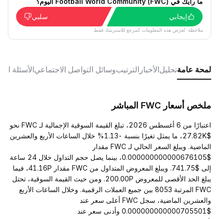
ما رأيك في Football World Community (FWC) اليوم؟
إيجابي
سلبي
ملاحظة: تُعرَض هذه المعلومات كمرجع للاسترشاد فقط.
لمحة عامة
تحليل
الأخبار
الترتيب
وسائل التواصل الاجتماعي
الأسئلة الش
ملخص أسعار FWC المباشر
اعتبارًا من 6 أغسطس 2026، تبلغ القيمة السوقية الإجمالية لـ FWC نحو
$27.82K، ما يمثل تغيرًا بنسبة -1.13% خلال الساعات الأربع والعشرين
الماضية. ويبلغ السعر الحالي لـ FWC مقدار
$0.000000000000676105، بينما يصل حجم التداول خلال 24 ساعة
إلى $741.75. ويبلغ المعروض المتداول من FWC مقدار 41.16P، فيما
يبلغ الحد الأقصى للمعروض 200.00P. ومن حيث القيمة السوقية، تحتل
FWC المرتبة 8053 بين جميع العملات الرقمية. وخلال الساعات الأربع
والعشرين الماضية، سجل FWC أعلى سعر عند
$0.000000000000705501 وأدنى سعر عند