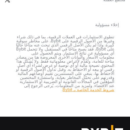
إخلاء مسؤولية
تنطوي الاستثمارات في العملات الرقمية، بما في ذلك شراء
وغيرها من الأصول الرقمية على Bybit، على مخاطر سوقية
كبيرة. وإذا لم يكن الأصل الرقمي الذي تبحث عنه متاحًا حاليًا
على Bybit، فقد يصبح متاحًا في المستقبل. ولا تتحمل Bybit
أي مسؤولية عن نتائج الاستثمار. ويتم الحصول على
معلومات الأسعار والبيانات الأخرى المعروضة هنا من مصادر
متاحة للعامة، وتُقدَّم لأغراض معلوماتية فقط. ولا يُشكّل هذا
المحتوى نصيحة مالية أو أي توصية أو عرض لشراء أي أصل
رقمي أو بيعه أو الاحتفاظ به. وقبل تداول الأصول الرقمية أو
الاحتفاظ بها، ينبغي على المستثمرين تقييم أوضاعهم المالية
وقدرتهم على تحمّل المخاطر بعناية، واستشارة المختصين
المؤهلين في المجالات القانونية أو الضريبية أو الاستثمارية
عند الاقتضاء. ولمزيد من المعلومات، يُرجى الرجوع إلى
شروط الخدمة الخاصة بـ Bybit
.