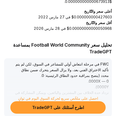
$0.000000000000673913.
أعلى سعر والتّاريخ
$0.000000000427603 في 27 مارس 2022
أقل سعر والتّاريخ
$0.00000000000050968 في 28 مارس 2026
تحليل سعر Football World Community بمساعدة
TradeGPT
FWC في مرحلة انتعاش أولي للمشاعر في السوق، لكن لم يتم
تأكيد الاختراق الفني بعد، ولا يزال السعر يتحرك ضمن نطاق
محدد (ينصح بمراقبة حدود النطاق الرئيسية: 0
.
.
0000X — 0
.
0000Y)
تزداد حدة الخلاف بين المشترين والبائعين، ويمكن المشاركة في
احصل على ملخّص سريع لحركة السوق اليوم في ثوانٍ
التداول قصير الأجل حسب الإشارات الإيجابية، لكن ينصح بالتحكم
الصارم في حجم المركز والانتباه لمخاطر التصحيح في القمة
اطرح أسئلتك على TradeGPT
والاختراق الكاذب
.
بالنسبة للاستثمار متوسط الأجل، يجب انتظار تحسن واضح في