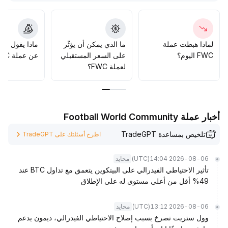
حركة رؤوس الأموال وسيناريوهات الاستخدام، ويُنصح بالتخطيط
بحذر
.
لماذا هبطت عملة
ما الذي يمكن أن يؤثّر
ماذا يقول الم
FWC اليوم؟
على السعر المستقبلي
عن عملة FWC؟
لعملة FWC؟
أخبار عملة Football World Community
تلخيص بمساعدة TradeGPT
اطرح أسئلتك على TradeGPT
(UTC)
2026-08-06 14:04
محايد
تأثير الاحتياطي الفيدرالي على البيتكوين يتعمق مع تداول BTC عند
49% أقل من أعلى مستوى له على الإطلاق
(UTC)
2026-08-06 13:12
محايد
وول ستريت تصرخ بسبب إصلاح الاحتياطي الفيدرالي، ديمون يدعم