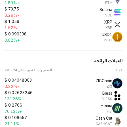
+1.80%
ETH
$
73.75
Solana
-0.29%
SOL
$
1.056
XRP
-1.52%
XRP
$
0.999398
USD1
+0.02%
USD1
العملات الرائجة
عملة
السعر ونسبة تغيره خلال 24 ساعة
$
0.04048063
ZIGChain
-0.22%
ZIG
$
0.02623246
Bless
+133.26%
BLESS
$
0.2766
Heima
+70.13%
HEI
$
0.106557
Cash Cat
+21.11%
CASHCAT