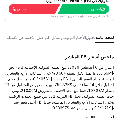
ما رأيك في Fractal Bitcoin (FB) اليوم؟
إيجابي
سلبي
ملاحظة: تُعرَض هذه المعلومات كمرجع للاسترشاد فقط.
لمحة عامة
تحليل
الأخبار
الترتيب
وسائل التواصل الاجتماعي
الأسئلة الش
ملخص أسعار FB المباشر
اعتبارًا من 6 أغسطس 2026، تبلغ القيمة السوقية الإجمالية لـ FB نحو
$36.86M، ما يمثل تغيرًا بنسبة +0.60% خلال الساعات الأربع والعشرين
الماضية. ويبلغ السعر الحالي لـ FB مقدار $0.340581، بينما يصل حجم
التداول خلال 24 ساعة إلى $759.82K. ويبلغ المعروض المتداول من FB
مقدار 107.88M، فيما يبلغ الحد الأقصى للمعروض 210.00M. ومن
حيث القيمة السوقية، تحتل FB المرتبة 532 بين جميع العملات الرقمية.
وخلال الساعات الأربع والعشرين الماضية، سجل FB أعلى سعر عند
$0.341719 وأدنى سعر عند $0.33697.
أعلى سعر والتّاريخ