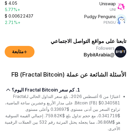
$
4.05
Uniswap
+5.77%
UNI
$
0.00622437
Pudgy Penguins
+2.71%
PENGU
تابعنا على مواقع التواصل الاجتماعي
Followers
+
متابعة
@BybitArabia
الأسئلة الشائعة عن عملة FB (Fractal Bitcoin)
1. كم سعر Fractal Bitcoin اليوم؟
اعتبارًا من 6 أغسطس 2026، بلغ سعر التداول الحالي لـFractal
Bitcoin (FB) $0.340581. على مدار الأربع وعشرين ساعة الماضية،
تراوح السعر بين أدنى مستوى $0.33697 وأعلى مستوى
$0.341719، مع حجم تداول بلغ $759.82K. إجمالي القيمة السوقية
هو $36.86M، مما يجعله يحتل المرتبة رقم 532 بين العملات الرقمية
الأخرى.