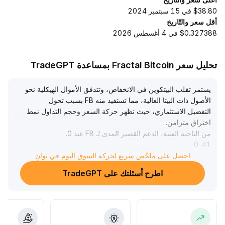
$38.80 في 15 سبتمبر 2024
أقل سعر والتّاريخ
$0.327388 في 4 أغسطس 2026
تحليل سعر Fractal Bitcoin بمساعدة TradeGPT
يستمر تقلب البيتكوين في الانخفاض، وتتدفق الأموال الهيكلية نحو
الأصول ذات البيتا العالية، مما تستفيد منه FB بسبب تحول
التفضيل الاستثماري، حيث تظهر حركة السعر وحجم التداول نمط
اختراق متزامن
.
من الناحية الفنية، الدعم القصير المدى لـ FB عند 0
.
.
41–0
42 USDT، وإذا تم اختراق مستوى 0
.
احصل على ملخّص سريع لحركة السوق اليوم في ثوانٍ
46 USDT بحجم تداول مرتفع، فمن المتوقع اختبار مستوى 0
.
اطرح أسئلتك على TradeGPT
55 USDT ومناطق الذروة الجديدة
.
يُنصح بمراقبة حجم التداول وتغيرات معنويات السوق بشكل
مرحلي، واستخدام 0
.
41 USDT كنقطة وقف للخسارة على المدى القصير، والاستمرار
بمراقبة الأساسيات وتطور النظام البيئي على المدى المتوسط، مع