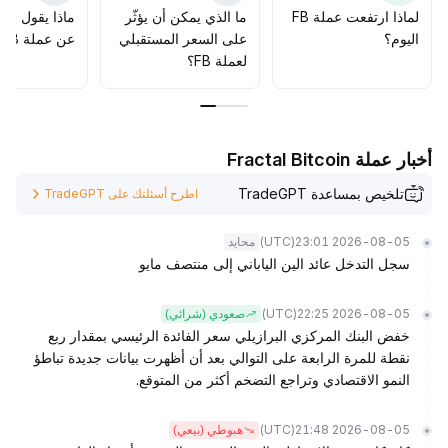
الحذر من التأثير العكسي لنقطة تحول تقلبات سوق البيتكوين على
لماذا ارتفعت عملة FB
ما الذي يمكن أن يؤثّر
ماذا يقول الم
شهية المخاطرة
.
اليوم؟
على السعر المستقبلي
عن عملة FB؟
لعملة FB؟
أخبار عملة Fractal Bitcoin
تلخيص بمساعدة TradeGPT
اطرح أسئلتك على TradeGPT
(UTC)
2026-08-05 23:01
محايد
سجل التدخل عائد الين الياباني إلى منتصف مايو
(UTC)
2026-08-05 22:25
صعودي (شرائي)
خفض البنك المركزي البرازيلي سعر الفائدة الرئيسي بمقدار ربع
نقطة للمرة الرابعة على التوالي بعد أن أظهرت بيانات جديدة تباطؤ
النمو الاقتصادي وتراجع التضخم أكثر من المتوقع.
(UTC)
2026-08-05 21:48
هبوطي (بيعي)