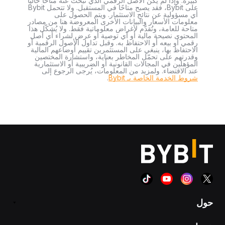
كبيرة. وإذا لم يكن الأصل الرقمي الذي تبحث عنه متاحًا حاليًا
على Bybit، فقد يصبح متاحًا في المستقبل. ولا تتحمل Bybit
أي مسؤولية عن نتائج الاستثمار. ويتم الحصول على
معلومات الأسعار والبيانات الأخرى المعروضة هنا من مصادر
متاحة للعامة، وتُقدَّم لأغراض معلوماتية فقط. ولا يُشكّل هذا
المحتوى نصيحة مالية أو أي توصية أو عرض لشراء أي أصل
رقمي أو بيعه أو الاحتفاظ به. وقبل تداول الأصول الرقمية أو
الاحتفاظ بها، ينبغي على المستثمرين تقييم أوضاعهم المالية
وقدرتهم على تحمّل المخاطر بعناية، واستشارة المختصين
المؤهلين في المجالات القانونية أو الضريبية أو الاستثمارية
عند الاقتضاء. ولمزيد من المعلومات، يُرجى الرجوع إلى
شروط الخدمة الخاصة بـ Bybit
.
حول