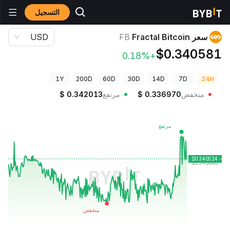
التسجيل
أسعار العملات الرقمية
سعر Fractal Bitcoin FB
سعر Fractal Bitcoin
FB
USD
$0.340581
+0.18%
1Y
200D
60D
30D
14D
7D
24H
منخفض
0.336970
$
مرتفع
0.342013
$