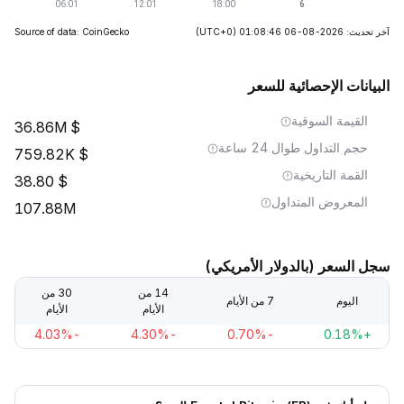
آخر تحديث: 2026-08-06 01:08:46
(UTC+0)
Source of data: CoinGecko
البيانات الإحصائية للسعر
القيمة السوقية
36.86M
حجم التداول طوال 24 ساعة
759.82K
القمة التاريخية
38.80
المعروض المتداول
107.88M
سجل السعر (بالدولار الأمريكي)
14 من
30 من
اليوم
7 من الأيام
الأيام
الأيام
-4.03%
-4.30%
-0.70%
+0.18%