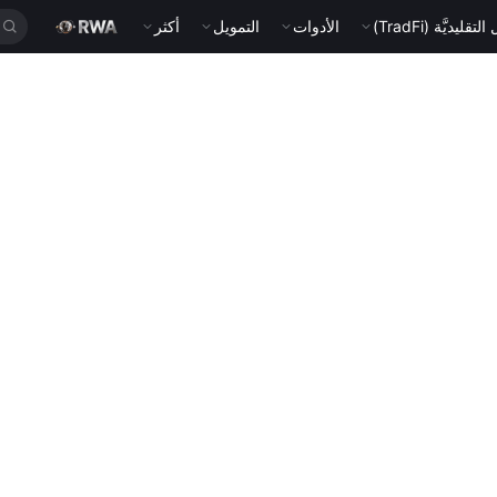
قليديَّة (TradFi)
الأدوات
التمويل
أكثر