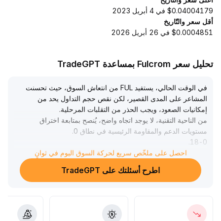
$0.04004179 في 4 أبريل 2023
أقل سعر والتّاريخ
$0.0004851 في 26 أبريل 2026
تحليل سعر Fulcrom بمساعدة TradeGPT
في الوقت الحالي، يستفيد FUL من انتعاش السوق، حيث تحسنت
المشاعر على المدى القصير، لكن نقص حجم التداول يحد من
إمكانيات الصعود، ويجب الحذر من التقلبات المرحلية
.
من الناحية التقنية، لا يوجد اتجاه واضح، يُنصح بمتابعة اختراق
مستويات الدعم والمقاومة الرئيسية في نطاق 0
.
.
18-0
22 دولار عن كثب لالتقاط الاتجاهات المستقبلية
.
احصل على ملخّص سريع لحركة السوق اليوم في ثوانٍ
لا يزال الأداء على المدى المتوسط والطويل يعتمد على الأسس
اطرح أسئلتك على TradeGPT
التي يقوم عليها المشروع وتطبيقه في النظام البيئي، ويجب على
المستثمرين متابعة التطورات بشكل ديناميكي وتجنب الشراء
المندفع
.
النصيحة العامة هي التحلي بالحذر والمراقبة، ويفضل الشراء عند
الانخفاض مع التحقق من الأسس
.