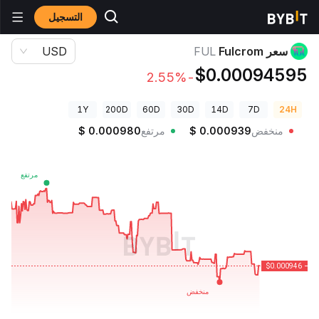
التسجيل
أسعار العملات الرقمية
سعر Fulcrom FUL
سعر Fulcrom
FUL
USD
$0.00094595
-2.55%
1Y
200D
60D
30D
14D
7D
24H
منخفض
0.000939
$
مرتفع
0.000980
$