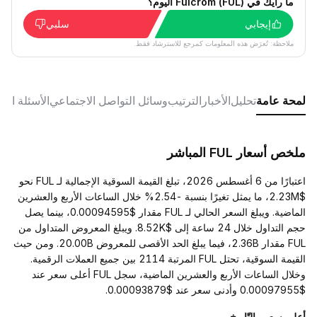
ما رأيك في Fulcrom (FUL) اليوم؟
إيجابي
سلبي
ملاحظة: تُعرَض هذه المعلومات كمرجع للاسترشاد فقط.
لمحة عامة
تحليل
الأخبار
الترتيب
وسائل التواصل الاجتماعي
الأسئلة الش
ملخص أسعار FUL المباشر
اعتبارًا من 6 أغسطس 2026، تبلغ القيمة السوقية الإجمالية لـ FUL نحو
$2.23M، ما يمثل تغيرًا بنسبة -2.54% خلال الساعات الأربع والعشرين
الماضية. ويبلغ السعر الحالي لـ FUL مقدار $0.00094595، بينما يصل
حجم التداول خلال 24 ساعة إلى $8.52K. ويبلغ المعروض المتداول من
FUL مقدار 2.36B، فيما يبلغ الحد الأقصى للمعروض 20.00B. ومن حيث
القيمة السوقية، تحتل FUL المرتبة 2114 بين جميع العملات الرقمية.
وخلال الساعات الأربع والعشرين الماضية، سجل FUL أعلى سعر عند
$0.00097955 وأدنى سعر عند $0.00093879.
أعلى سعر والتّاريخ