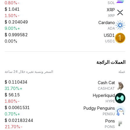
-0.80%
SOL
$
1.041
XRP
-1.50%
XRP
$
0.204049
Cardano
+9.00%
ADA
$
0.999582
USD1
0.00%
USD1
العملات الرائجة
عملة
السعر ونسبة تغيره خلال 24 ساعة
$
0.110434
Cash Cat
+31.70%
CASHCAT
$
56.15
Hyperliquid
-1.80%
HYPE
$
0.0061531
Pudgy Penguins
+0.70%
PENGU
$
0.02183244
Pons
-21.70%
PONS