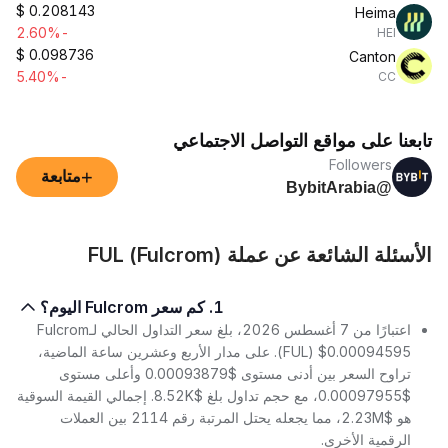
$
0.208143
Heima
-2.60%
HEI
$
0.098736
Canton
-5.40%
CC
تابعنا على مواقع التواصل الاجتماعي
Followers
+
متابعة
@BybitArabia
الأسئلة الشائعة عن عملة FUL (Fulcrom)
1. كم سعر Fulcrom اليوم؟
اعتبارًا من 7 أغسطس 2026، بلغ سعر التداول الحالي لـFulcrom
(FUL) $0.00094595. على مدار الأربع وعشرين ساعة الماضية،
تراوح السعر بين أدنى مستوى $0.00093879 وأعلى مستوى
$0.00097955، مع حجم تداول بلغ $8.52K. إجمالي القيمة السوقية
هو $2.23M، مما يجعله يحتل المرتبة رقم 2114 بين العملات
الرقمية الأخرى.