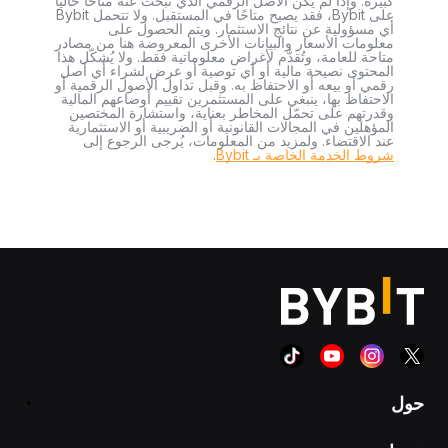
كبيرة. وإذا لم يكن الأصل الرقمي الذي تبحث عنه متاحًا حاليًا
على Bybit، فقد يصبح متاحًا في المستقبل. ولا تتحمل Bybit
أي مسؤولية عن نتائج الاستثمار. ويتم الحصول على
معلومات الأسعار والبيانات الأخرى المعروضة هنا من مصادر
متاحة للعامة، وتُقدَّم لأغراض معلوماتية فقط. ولا يُشكّل هذا
المحتوى نصيحة مالية أو أي توصية أو عرض لشراء أي أصل
رقمي أو بيعه أو الاحتفاظ به. وقبل تداول الأصول الرقمية أو
الاحتفاظ بها، ينبغي على المستثمرين تقييم أوضاعهم المالية
وقدرتهم على تحمّل المخاطر بعناية، واستشارة المختصين
المؤهلين في المجالات القانونية أو الضريبية أو الاستثمارية
عند الاقتضاء. ولمزيد من المعلومات، يُرجى الرجوع إلى
شروط الخدمة الخاصة بـ Bybit
.
حول