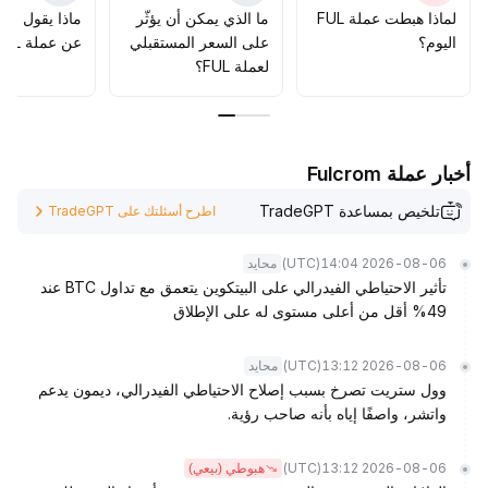
لماذا هبطت عملة FUL
ما الذي يمكن أن يؤثّر
ماذا يقول الم
اليوم؟
على السعر المستقبلي
عن عملة FUL؟
لعملة FUL؟
أخبار عملة Fulcrom
تلخيص بمساعدة TradeGPT
اطرح أسئلتك على TradeGPT
(UTC)
2026-08-06 14:04
محايد
تأثير الاحتياطي الفيدرالي على البيتكوين يتعمق مع تداول BTC عند
49% أقل من أعلى مستوى له على الإطلاق
(UTC)
2026-08-06 13:12
محايد
وول ستريت تصرخ بسبب إصلاح الاحتياطي الفيدرالي، ديمون يدعم
واتشر، واصفًا إياه بأنه صاحب رؤية.
(UTC)
2026-08-06 13:12
هبوطي (بيعي)