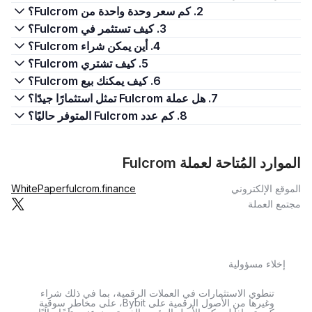
2. كم سعر وحدة واحدة من Fulcrom؟
3. كيف تستثمر في Fulcrom؟
4. أين يمكن شراء Fulcrom؟
5. كيف تشتري Fulcrom؟
6. كيف يمكنك بيع Fulcrom؟
7. هل عملة Fulcrom تمثل استثمارًا جيدًا؟
8. كم عدد Fulcrom المتوفر حاليًا؟
الموارد المُتاحة لعملة Fulcrom
الموقع الإلكتروني
fulcrom.finance
WhitePaper
مجتمع العملة
إخلاء مسؤولية
تنطوي الاستثمارات في العملات الرقمية، بما في ذلك شراء
وغيرها من الأصول الرقمية على Bybit، على مخاطر سوقية