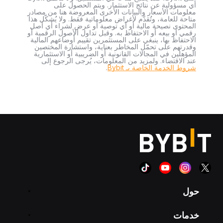
أي مسؤولية عن نتائج الاستثمار. ويتم الحصول على
معلومات الأسعار والبيانات الأخرى المعروضة هنا من مصادر
متاحة للعامة، وتُقدَّم لأغراض معلوماتية فقط. ولا يُشكّل هذا
المحتوى نصيحة مالية أو أي توصية أو عرض لشراء أي أصل
رقمي أو بيعه أو الاحتفاظ به. وقبل تداول الأصول الرقمية أو
الاحتفاظ بها، ينبغي على المستثمرين تقييم أوضاعهم المالية
وقدرتهم على تحمّل المخاطر بعناية، واستشارة المختصين
المؤهلين في المجالات القانونية أو الضريبية أو الاستثمارية
عند الاقتضاء. ولمزيد من المعلومات، يُرجى الرجوع إلى
شروط الخدمة الخاصة بـ Bybit
.
حول
خدمات