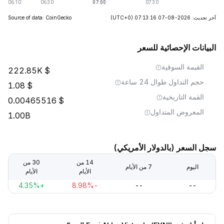
آخر تحديث: 2026-08-07 07:13:16
(UTC+0)
Source of data: CoinGecko
البيانات الإحصائية للسعر
القيمة السوقية
222.85K
حجم التداول طوال 24 ساعة
1.08
القمة التاريخية
0.00465516
المعروض المتداول
1.00B
سجل السعر (بالدولار الأمريكي)
14 من
30 من
اليوم
7 من الأيام
الأيام
الأيام
+4.35%
-8.98%
--
--