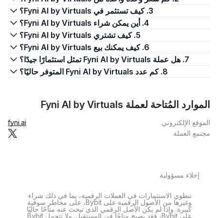
3. كيف تستثمر في Fyni AI by Virtuals؟
4. أين يمكن شراء Fyni AI by Virtuals؟
5. كيف تشتري Fyni AI by Virtuals؟
6. كيف يمكنك بيع Fyni AI by Virtuals؟
7. هل عملة Fyni AI by Virtuals تمثل استثمارًا جيدًا؟
8. كم عدد Fyni AI by Virtuals المتوفر حاليًا؟
الموارد المُتاحة لعملة Fyni AI by Virtuals
الموقع الإلكتروني
fyni.ai
مجتمع العملة
إخلاء مسؤولية
تنطوي الاستثمارات في العملات الرقمية، بما في ذلك شراء
وغيرها من الأصول الرقمية على Bybit، على مخاطر سوقية
كبيرة. وإذا لم يكن الأصل الرقمي الذي تبحث عنه متاحًا حاليًا
على Bybit، فقد يصبح متاحًا في المستقبل. ولا تتحمل Bybit