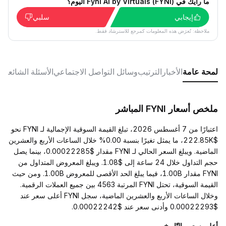
ما رأيك في Fyni AI by Virtuals (FYNI) اليوم؟
إيجابي
سلبي
ملاحظة: تُعرَض هذه المعلومات كمرجع للاسترشاد فقط.
لمحة عامة
الأخبار
الترتيب
وسائل التواصل الاجتماعي
الأسئلة الشائعة
ملخص أسعار FYNI المباشر
اعتبارًا من 7 أغسطس 2026، تبلغ القيمة السوقية الإجمالية لـ FYNI نحو
$222.85K، ما يمثل تغيرًا بنسبة 0.00% خلال الساعات الأربع والعشرين
الماضية. ويبلغ السعر الحالي لـ FYNI مقدار $0.00022285، بينما يصل
حجم التداول خلال 24 ساعة إلى $1.08. ويبلغ المعروض المتداول من
FYNI مقدار 1.00B، فيما يبلغ الحد الأقصى للمعروض 1.00B. ومن حيث
القيمة السوقية، تحتل FYNI المرتبة 4563 بين جميع العملات الرقمية.
وخلال الساعات الأربع والعشرين الماضية، سجل FYNI أعلى سعر عند
$0.00022293 وأدنى سعر عند $0.00022242.
أعلى سعر والتّاريخ