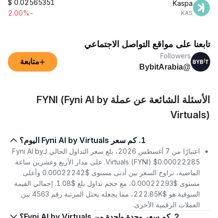
$
0.02565351
Kaspa
-2.00%
KAS
تابعنا على مواقع التواصل الاجتماعي
Followers
+
متابعة
@BybitArabia
الأسئلة الشائعة عن عملة FYNI (Fyni AI by
Virtuals)
1. كم سعر Fyni AI by Virtuals اليوم؟
اعتبارًا من 7 أغسطس 2026، بلغ سعر التداول الحالي لـFyni AI by
Virtuals (FYNI) $0.00022285. على مدار الأربع وعشرين ساعة
الماضية، تراوح السعر بين أدنى مستوى $0.00022242 وأعلى
مستوى $0.00022293، مع حجم تداول بلغ $1.08. إجمالي القيمة
السوقية هو $222.85K، مما يجعله يحتل المرتبة رقم 4563 بين
العملات الرقمية الأخرى.
2. كم سعر وحدة واحدة من Fyni AI by Virtuals؟