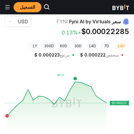
التسجيل
أسعار العملات الرقمية
سعر Fyni AI by Virtuals FYNI
سعر Fyni AI by Virtuals
FYNI
USD
$0.00022285
+0.13%
1Y
200D
60D
30D
14D
7D
24H
منخفض
0.000222
$
مرتفع
0.000223
$