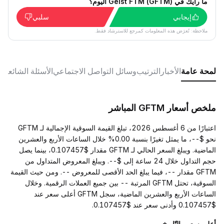
ما رأيك في Geist FTM (GFTM) اليوم؟
إيجابي
سلبي
ملاحظة: تُعرَض هذه المعلومات كمرجع للاسترشاد فقط.
لمحة عامة
الأخبار
الترتيب
وسائل التواصل الاجتماعي
الأسئلة الشائعة
ملخص أسعار GFTM المباشر
اعتبارًا من 6 أغسطس 2026، تبلغ القيمة السوقية الإجمالية لـ GFTM
نحو $--، ما يمثل تغيرًا بنسبة 0.00% خلال الساعات الأربع والعشرين
الماضية. ويبلغ السعر الحالي لـ GFTM مقدار $0.107457، بينما يصل
حجم التداول خلال 24 ساعة إلى $--. ويبلغ المعروض المتداول من
GFTM مقدار --، فيما يبلغ الحد الأقصى للمعروض --. ومن حيث القيمة
السوقية، تحتل GFTM المرتبة -- بين جميع العملات الرقمية. وخلال
الساعات الأربع والعشرين الماضية، سجل GFTM أعلى سعر عند
$0.107457 وأدنى سعر عند $0.107457.
أعلى سعر والتّاريخ