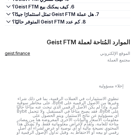
6. كيف يمكنك بيع Geist FTM؟
7. هل عملة Geist FTM تمثل استثمارًا جيدًا؟
8. كم عدد Geist FTM المتوفر حاليًا؟
الموارد المُتاحة لعملة Geist FTM
الموقع الإلكتروني
geist.finance
مجتمع العملة
إخلاء مسؤولية
تنطوي الاستثمارات في العملات الرقمية، بما في ذلك شراء
وغيرها من الأصول الرقمية على Bybit، على مخاطر سوقية
كبيرة. وإذا لم يكن الأصل الرقمي الذي تبحث عنه متاحًا حاليًا
على Bybit، فقد يصبح متاحًا في المستقبل. ولا تتحمل Bybit
أي مسؤولية عن نتائج الاستثمار. ويتم الحصول على
معلومات الأسعار والبيانات الأخرى المعروضة هنا من مصادر
متاحة للعامة، وتُقدَّم لأغراض معلوماتية فقط. ولا يُشكّل هذا
المحتوى نصيحة مالية أو أي توصية أو عرض لشراء أي أصل
رقمي أو بيعه أو الاحتفاظ به. وقبل تداول الأصول الرقمية أو