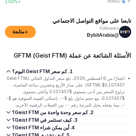
+1.03%
PENGU
تابعنا على مواقع التواصل الاجتماعي
Followers
+
متابعة
@BybitArabia
الأسئلة الشائعة عن عملة GFTM (Geist FTM)
1. كم سعر Geist FTM اليوم؟
اعتبارًا من 6 أغسطس 2026، بلغ سعر التداول الحالي لـGeist FTM
(GFTM) $0.107457. على مدار الأربع وعشرين ساعة الماضية،
تراوح السعر بين أدنى مستوى $0.107457 وأعلى مستوى
$0.107457، مع حجم تداول بلغ $--. إجمالي القيمة السوقية هو $-
-، مما يجعله يحتل المرتبة رقم -- بين العملات الرقمية الأخرى.
2. كم سعر وحدة واحدة من Geist FTM؟
3. كيف تستثمر في Geist FTM؟
4. أين يمكن شراء Geist FTM؟
5. كيف تشتري Geist FTM؟