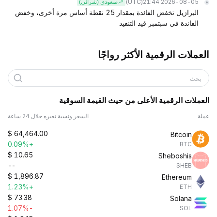
(UTC)
2026-08-05 21:44
صعودي (شرائي)
البرازيل تخفض الفائدة بمقدار 25 نقطة أساس مرة أخرى، وخفض
الفائدة في سبتمبر قيد التنفيذ
العملات الرقمية الأكثر رواجًا
بحث
العملات الرقمية الأعلى من حيث القيمة السوقية
عملة
السعر ونسبة تغيره خلال 24 ساعة
$
64,464.00
Bitcoin
+0.09%
BTC
$
10.65
Sheboshis
--
SHEB
$
1,896.87
Ethereum
+1.23%
ETH
$
73.38
Solana
-1.07%
SOL