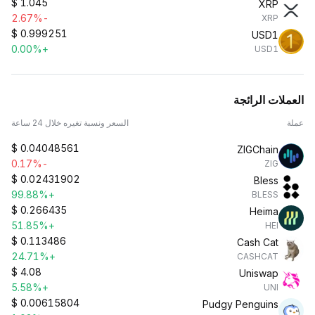
$
1.045
XRP
-2.67%
XRP
$
0.999251
USD1
+0.00%
USD1
العملات الرائجة
عملة
السعر ونسبة تغيره خلال 24 ساعة
$
0.04048561
ZIGChain
-0.17%
ZIG
$
0.02431902
Bless
+99.88%
BLESS
$
0.266435
Heima
+51.85%
HEI
$
0.113486
Cash Cat
+24.71%
CASHCAT
$
4.08
Uniswap
+5.58%
UNI
$
0.00615804
Pudgy Penguins