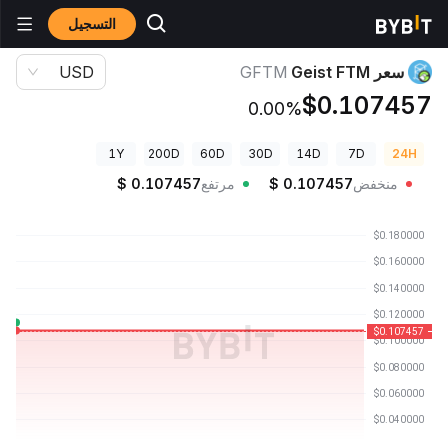
التسجيل
أسعار العملات الرقمية
سعر Geist FTM GFTM
سعر Geist FTM
GFTM
USD
$0.107457
0.00%
1Y
200D
60D
30D
14D
7D
24H
منخفض
0.107457
$
مرتفع
0.107457
$