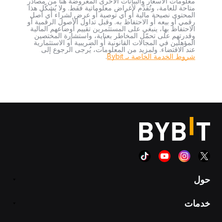
معلومات الأسعار والبيانات الأخرى المعروضة هنا من مصادر
متاحة للعامة، وتُقدَّم لأغراض معلوماتية فقط. ولا يُشكّل هذا
المحتوى نصيحة مالية أو أي توصية أو عرض لشراء أي أصل
رقمي أو بيعه أو الاحتفاظ به. وقبل تداول الأصول الرقمية أو
الاحتفاظ بها، ينبغي على المستثمرين تقييم أوضاعهم المالية
وقدرتهم على تحمّل المخاطر بعناية، واستشارة المختصين
المؤهلين في المجالات القانونية أو الضريبية أو الاستثمارية
عند الاقتضاء. ولمزيد من المعلومات، يُرجى الرجوع إلى
شروط الخدمة الخاصة بـ Bybit
.
حول
خدمات