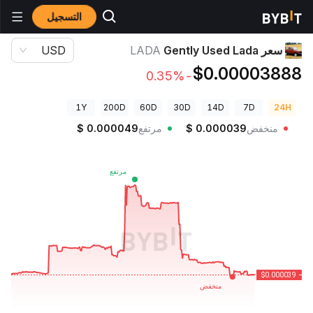
التسجيل
أسعار العملات الرقمية
سعر Gently Used Lada LADA
سعر Gently Used Lada
LADA
USD
$0.00003888
-0.35%
1Y
200D
60D
30D
14D
7D
24H
منخفض
0.000039
$
مرتفع
0.000049
$