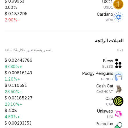
$
0.99953
USD1
0.00%
USD1
$
0.187295
Cardano
-2.90%
ADA
العملات الرائجة
عملة
السعر ونسبة تغيره خلال 24 ساعة
$
0.02443786
Bless
+97.30%
BLESS
$
0.00616143
Pudgy Penguins
+1.20%
PENGU
$
0.110591
Cash Cat
+23.50%
CASHCAT
$
0.03185227
Cap
+23.10%
CAP
$
4.08
Uniswap
+4.50%
UNI
$
0.00233353
Pump.fun