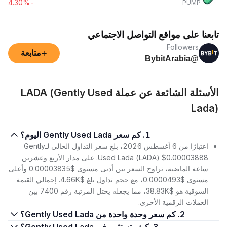
-4.30%
PUMP
تابعنا على مواقع التواصل الاجتماعي
Followers
+
متابعة
@BybitArabia
الأسئلة الشائعة عن عملة LADA (Gently Used
Lada)
1. كم سعر Gently Used Lada اليوم؟
اعتبارًا من 6 أغسطس 2026، بلغ سعر التداول الحالي لـGently
Used Lada (LADA) $0.00003888. على مدار الأربع وعشرين
ساعة الماضية، تراوح السعر بين أدنى مستوى $0.00003835 وأعلى
مستوى $0.0000493، مع حجم تداول بلغ $4.66K. إجمالي القيمة
السوقية هو $38.83K، مما يجعله يحتل المرتبة رقم 7400 بين
العملات الرقمية الأخرى.
2. كم سعر وحدة واحدة من Gently Used Lada؟