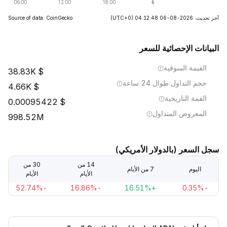
آخر تحديث: 2026-08-06 04:12:48
(UTC+0)
Source of data: CoinGecko
البيانات الإحصائية للسعر
القيمة السوقية
38.83K
حجم التداول طوال 24 ساعة
4.66K
القمة التاريخية
0.00095422
المعروض المتداول
998.52M
سجل السعر (بالدولار الأمريكي)
14 من
30 من
اليوم
7 من الأيام
الأيام
الأيام
-52.74%
-16.86%
+16.51%
-0.35%