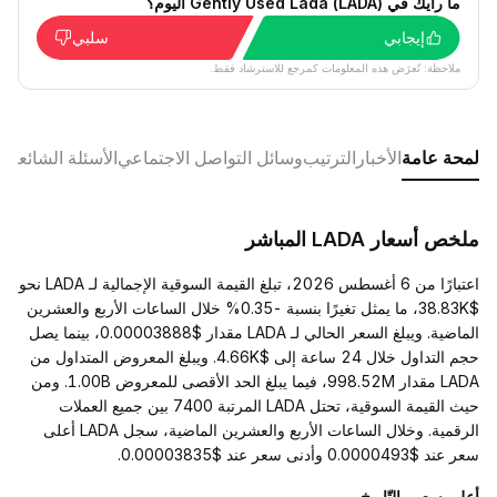
ما رأيك في Gently Used Lada (LADA) اليوم؟
إيجابي
سلبي
ملاحظة: تُعرَض هذه المعلومات كمرجع للاسترشاد فقط.
لمحة عامة
الأخبار
الترتيب
وسائل التواصل الاجتماعي
الأسئلة الشائعة
ملخص أسعار LADA المباشر
اعتبارًا من 6 أغسطس 2026، تبلغ القيمة السوقية الإجمالية لـ LADA نحو
$38.83K، ما يمثل تغيرًا بنسبة -0.35% خلال الساعات الأربع والعشرين
الماضية. ويبلغ السعر الحالي لـ LADA مقدار $0.00003888، بينما يصل
حجم التداول خلال 24 ساعة إلى $4.66K. ويبلغ المعروض المتداول من
LADA مقدار 998.52M، فيما يبلغ الحد الأقصى للمعروض 1.00B. ومن
حيث القيمة السوقية، تحتل LADA المرتبة 7400 بين جميع العملات
الرقمية. وخلال الساعات الأربع والعشرين الماضية، سجل LADA أعلى
سعر عند $0.0000493 وأدنى سعر عند $0.00003835.
أعلى سعر والتّاريخ