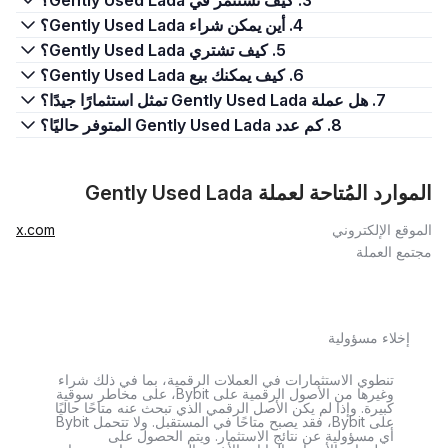
3. كيف تستثمر في Gently Used Lada؟
4. أين يمكن شراء Gently Used Lada؟
5. كيف تشتري Gently Used Lada؟
6. كيف يمكنك بيع Gently Used Lada؟
7. هل عملة Gently Used Lada تمثل استثمارًا جيدًا؟
8. كم عدد Gently Used Lada المتوفر حاليًا؟
الموارد المُتاحة لعملة Gently Used Lada
الموقع الإلكتروني
x.com
مجتمع العملة
إخلاء مسؤولية
تنطوي الاستثمارات في العملات الرقمية، بما في ذلك شراء
وغيرها من الأصول الرقمية على Bybit، على مخاطر سوقية
كبيرة. وإذا لم يكن الأصل الرقمي الذي تبحث عنه متاحًا حاليًا
على Bybit، فقد يصبح متاحًا في المستقبل. ولا تتحمل Bybit
أي مسؤولية عن نتائج الاستثمار. ويتم الحصول على