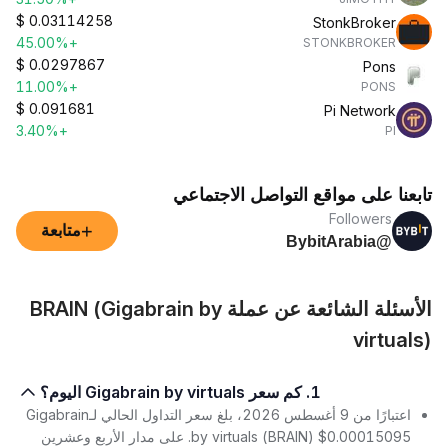
$
0.03114258
StonkBroker
+45.00%
STONKBROKER
$
0.0297867
Pons
+11.00%
PONS
$
0.091681
Pi Network
+3.40%
PI
تابعنا على مواقع التواصل الاجتماعي
Followers
+
متابعة
@BybitArabia
الأسئلة الشائعة عن عملة BRAIN (Gigabrain by
virtuals)
1. كم سعر Gigabrain by virtuals اليوم؟
اعتبارًا من 9 أغسطس 2026، بلغ سعر التداول الحالي لـGigabrain
by virtuals (BRAIN) $0.00015095. على مدار الأربع وعشرين