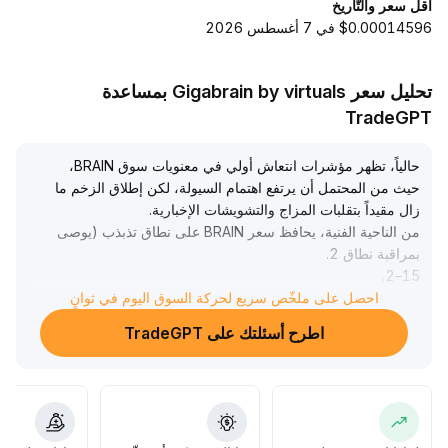
أقل سعر والتّاريخ
$0.00014596 في 7 أغسطس 2026
تحليل سعر Gigabrain by virtuals بمساعدة
TradeGPT
حالياً، تظهر مؤشرات انتعاش أولي في معنويات سوق BRAIN،
حيث من المحتمل أن يرتفع اهتمام السيولة، لكن إطلاق الزخم ما
زال مقيداً بتقلبات المزاج والتشويشات الإخبارية
.
من الناحية الفنية، يحافظ سعر BRAIN على نطاق تذبذب (يوصى
بمراقبة نطاق 2
.
.
15–2
احصل على ملخّص سريع لحركة السوق اليوم في ثوانٍ
60 دولار)، حيث تبدو المتوسطات المتحركة مستقرة نسبياً، وحجم
التداول لم يشهد زيادة ملحوظة، وينقصه إشارة اتجاه واضحة على
اطرح أسئلتك على TradeGPT
المدى القصير
.
يُنصح بالبقاء في حالة ترقب، والتركيز أساساً على اختراق فعال
للنطاق المذكور، واتخاذ القرار بعد تأكيد اتجاه السوق، وتجنب
الملاحقة العشوائية للارتفاع/الانخفاض للسيطرة على مخاطر
التراجع
.