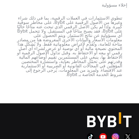
إخلاء مسؤولية
تنطوي الاستثمارات في العملات الرقمية، بما في ذلك شراء
وغيرها من الأصول الرقمية على Bybit، على مخاطر سوقية
كبيرة. وإذا لم يكن الأصل الرقمي الذي تبحث عنه متاحًا حاليًا
على Bybit، فقد يصبح متاحًا في المستقبل. ولا تتحمل Bybit
أي مسؤولية عن نتائج الاستثمار. ويتم الحصول على
معلومات الأسعار والبيانات الأخرى المعروضة هنا من مصادر
متاحة للعامة، وتُقدَّم لأغراض معلوماتية فقط. ولا يُشكّل هذا
المحتوى نصيحة مالية أو أي توصية أو عرض لشراء أي أصل
رقمي أو بيعه أو الاحتفاظ به. وقبل تداول الأصول الرقمية أو
الاحتفاظ بها، ينبغي على المستثمرين تقييم أوضاعهم المالية
وقدرتهم على تحمّل المخاطر بعناية، واستشارة المختصين
المؤهلين في المجالات القانونية أو الضريبية أو الاستثمارية
عند الاقتضاء. ولمزيد من المعلومات، يُرجى الرجوع إلى
شروط الخدمة الخاصة بـ Bybit.