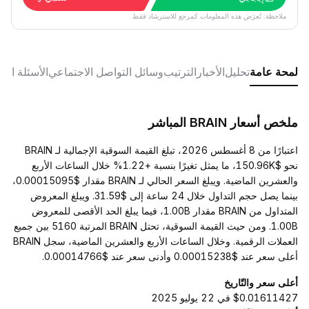
ملاحظة: تُعرَض هذه المعلومات كمرجع للاسترشاد فقط.
لمحة عامة
تحليل
الأخبار
الترتيب
وسائل التواصل الاجتماعي
الأسئلة الش
ملخص أسعار BRAIN المباشر
اعتبارًا من 8 أغسطس 2026، تبلغ القيمة السوقية الإجمالية لـ BRAIN
نحو $150.96K، ما يمثل تغيرًا بنسبة +1.22% خلال الساعات الأربع
والعشرين الماضية. ويبلغ السعر الحالي لـ BRAIN مقدار $0.00015095،
بينما يصل حجم التداول خلال 24 ساعة إلى $31.59. ويبلغ المعروض
المتداول من BRAIN مقدار 1.00B، فيما يبلغ الحد الأقصى للمعروض
1.00B. ومن حيث القيمة السوقية، تحتل BRAIN المرتبة 5160 بين جميع
العملات الرقمية. وخلال الساعات الأربع والعشرين الماضية، سجل BRAIN
أعلى سعر عند $0.00015238 وأدنى سعر عند $0.00014766.
أعلى سعر والتّاريخ
$0.01611427 في 22 يوليو 2025