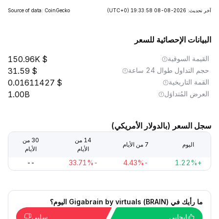
آخر تحديث: 2026-08-08 19:33:58
(UTC+0)
Source of data: CoinGecko
البيانات الإحصائية للسعر
القيمة السوقية
150.96K
حجم التداول طوال 24 ساعة
31.59
القمة التاريخية
0.01611427
العرض المُتداوَل
1.00B
سجل السعر (بالدولار الأمريكي)
14 من
30 من
اليوم
7 من الأيام
الأيام
الأيام
--
-33.71%
-4.43%
+1.22%
ما رأيك في Gigabrain by virtuals (BRAIN) اليوم؟
إيجابي
سلبي