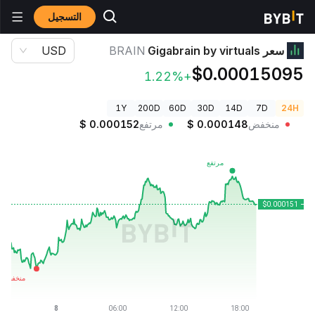
التسجيل
أسعار العملات الرقمية
سعر Gigabrain by virtuals BRAIN
سعر Gigabrain by virtuals
BRAIN
USD
$0.00015095
+1.22%
1Y
200D
60D
30D
14D
7D
24H
منخفض
0.000148
$
مرتفع
0.000152
$