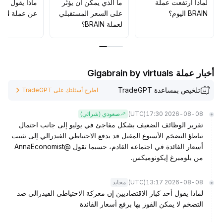
لماذا ارتفعت عملة
ما الذي يمكن أن يؤثّر
ماذا يقول الم
BRAIN اليوم؟
على السعر المستقبلي
عن عملة BRAIN؟
لعملة BRAIN؟
أخبار عملة Gigabrain by virtuals
تلخيص بمساعدة TradeGPT
اطرح أسئلتك على TradeGPT
(UTC)
2026-08-08 17:30
صعودي (شرائي)
تقرير الوظائف الضعيف بشكل مفاجئ في يوليو إلى جانب احتمال
تباطؤ التضخم الأسبوع المقبل قد يدفع الاحتياطي الفيدرالي إلى تثبيت
أسعار الفائدة في اجتماعه القادم، حسبما تقول @AnnaEconomist
من بلومبرغ إيكونوميكس.
(UTC)
2026-08-08 13:17
محايد
لماذا يقول أحد كبار الاقتصاديين إن معركة الاحتياطي الفيدرالي ضد
التضخم لا يمكن الفوز بها برفع أسعار الفائدة