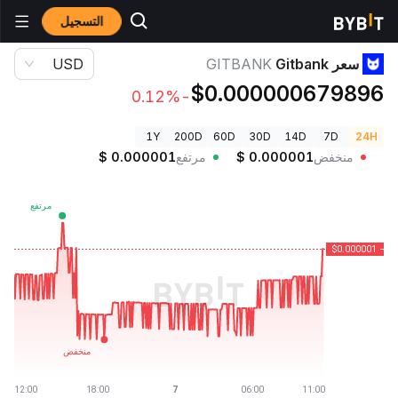
التسجيل
أسعار العملات الرقمية
سعر Gitbank GITBANK
سعر Gitbank
GITBANK
USD
$0.000000679896
-0.12%
1Y
200D
60D
30D
14D
7D
24H
منخفض
0.000001
$
مرتفع
0.000001
$