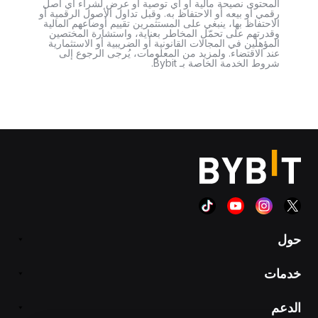
المحتوى نصيحة مالية أو أي توصية أو عرض لشراء أي أصل
رقمي أو بيعه أو الاحتفاظ به. وقبل تداول الأصول الرقمية أو
الاحتفاظ بها، ينبغي على المستثمرين تقييم أوضاعهم المالية
وقدرتهم على تحمّل المخاطر بعناية، واستشارة المختصين
المؤهلين في المجالات القانونية أو الضريبية أو الاستثمارية
عند الاقتضاء. ولمزيد من المعلومات، يُرجى الرجوع إلى
شروط الخدمة الخاصة بـ Bybit.
حول
خدمات
الدعم