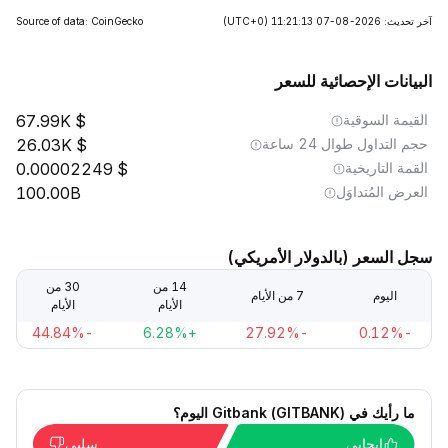
آخر تحديث: 2026-08-07 11:21:13
(UTC+0)
Source of data: CoinGecko
البيانات الإحصائية للسعر
القيمة السوقية
67.99K
حجم التداول طوال 24 ساعة
26.03K
القمة التاريخية
0.00002249
العرض المُتداوَل
100.00B
سجل السعر (بالدولار الأمريكي)
14 من
30 من
اليوم
7 من الأيام
الأيام
الأيام
-44.84%
+6.28%
-27.92%
-0.12%
ما رأيك في Gitbank (GITBANK) اليوم؟
إيجابي
سلبي