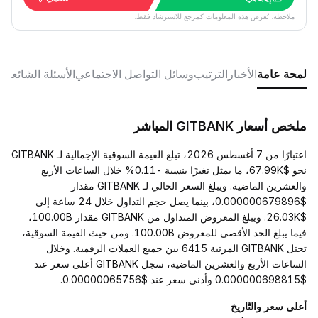
ملاحظة: تُعرَض هذه المعلومات كمرجع للاسترشاد فقط.
لمحة عامة
الأخبار
الترتيب
وسائل التواصل الاجتماعي
الأسئلة الشائعة
ملخص أسعار GITBANK المباشر
اعتبارًا من 7 أغسطس 2026، تبلغ القيمة السوقية الإجمالية لـ GITBANK
نحو $67.99K، ما يمثل تغيرًا بنسبة -0.11% خلال الساعات الأربع
والعشرين الماضية. ويبلغ السعر الحالي لـ GITBANK مقدار
$0.000000679896، بينما يصل حجم التداول خلال 24 ساعة إلى
$26.03K. ويبلغ المعروض المتداول من GITBANK مقدار 100.00B،
فيما يبلغ الحد الأقصى للمعروض 100.00B. ومن حيث القيمة السوقية،
تحتل GITBANK المرتبة 6415 بين جميع العملات الرقمية. وخلال
الساعات الأربع والعشرين الماضية، سجل GITBANK أعلى سعر عند
$0.000000698815 وأدنى سعر عند $0.00000065756.
أعلى سعر والتّاريخ