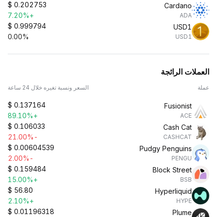
$
0.202753
Cardano
+7.20%
ADA
$
0.999794
USD1
0.00%
USD1
العملات الرائجة
عملة
السعر ونسبة تغيره خلال 24 ساعة
$
0.137164
Fusionist
+89.10%
ACE
$
0.106033
Cash Cat
-21.00%
CASHCAT
$
0.00604539
Pudgy Penguins
-2.00%
PENGU
$
0.159484
Block Street
+15.00%
BSB
$
56.80
Hyperliquid
+2.10%
HYPE
$
0.01196318
Plume