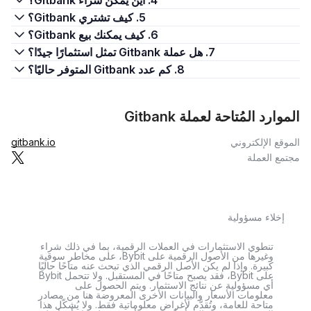
4. أين يمكن شراء Gitbank؟
5. كيف تشتري Gitbank؟
6. كيف يمكنك بيع Gitbank؟
7. هل عملة Gitbank تمثل استثمارًا جيدًا؟
8. كم عدد Gitbank المتوفر حاليًا؟
الموارد المُتاحة لعملة Gitbank
الموقع الإلكتروني
gitbank.io
مجتمع العملة
إخلاء مسؤولية
تنطوي الاستثمارات في العملات الرقمية، بما في ذلك شراء
وغيرها من الأصول الرقمية على Bybit، على مخاطر سوقية
كبيرة. وإذا لم يكن الأصل الرقمي الذي تبحث عنه متاحًا حاليًا
على Bybit، فقد يصبح متاحًا في المستقبل. ولا تتحمل Bybit
أي مسؤولية عن نتائج الاستثمار. ويتم الحصول على
معلومات الأسعار والبيانات الأخرى المعروضة هنا من مصادر
متاحة للعامة، وتُقدَّم لأغراض معلوماتية فقط. ولا يُشكّل هذا