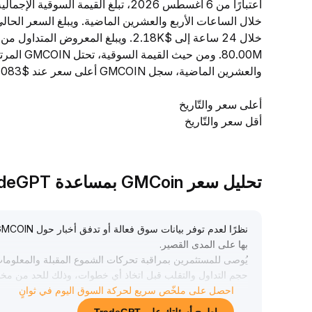
والعشرين الماضية، سجل GMCOIN أعلى سعر عند $0.04315083 وأدنى سعر عند $0.04183761.
أعلى سعر والتّاريخ
أقل سعر والتّاريخ
تحليل سعر GMCoin بمساعدة TradeGPT
بها على المدى القصير
.
يُوصى للمستثمرين بمراقبة تحركات الشموع المقبلة والمعلوما
حجم التداول والتقلب قبل اتخاذ أي خطوات، وذلك للحد من مخا
احصل على ملخّص سريع لحركة السوق اليوم في ثوانٍ