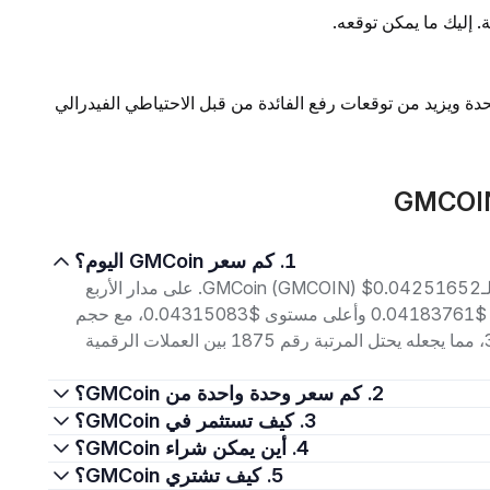
 إليك ما يمكن توقعه.
ة ويزيد من توقعات رفع الفائدة من قبل الاحتياطي الفيدرالي
1. كم سعر GMCoin اليوم؟
اعتبارًا من 7 أغسطس 2026، بلغ سعر التداول الحالي لـGMCoin (GMCOIN) $0.04251652. على مدار الأربع
وعشرين ساعة الماضية، تراوح السعر بين أدنى مستوى $0.04183761 وأعلى مستوى $0.04315083، مع حجم
تداول بلغ $2.18K. إجمالي القيمة السوقية هو $3.06M، مما يجعله يحتل المرتبة رقم 1875 بين العملات الرقمية
2. كم سعر وحدة واحدة من GMCoin؟
3. كيف تستثمر في GMCoin؟
4. أين يمكن شراء GMCoin؟
5. كيف تشتري GMCoin؟