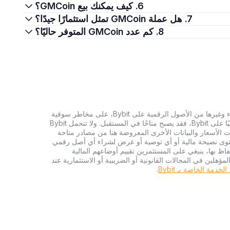
6. كيف يمكنك بيع GMCoin؟
7. هل عملة GMCoin تمثل استثمارًا جيدًا؟
8. كم عدد GMCoin المتوفر حاليًا؟
تنطوي الاستثمارات في العملات الرقمية، بما في ذلك شراء وغيرها من الأصول الرقمية على Bybit، على مخاطر سوقية
كبيرة. وإذا لم يكن الأصل الرقمي الذي تبحث عنه متاحًا حاليًا على Bybit، فقد يصبح متاحًا في المستقبل. ولا تتحمل Bybit
 الأسعار والبيانات الأخرى المعروضة هنا من مصادر متاحة
المحتوى نصيحة مالية أو أي توصية أو عرض لشراء أي أصل رقمي
تفاظ بها، ينبغي على المستثمرين تقييم أوضاعهم المالية
ؤهلين في المجالات القانونية أو الضريبية أو الاستثمارية عند
دمة الخاصة بـ Bybit
.