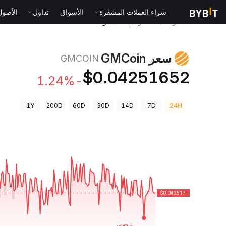
شراء العملات المشفرة
الأسواق
تداول
الأصول الت
أسعار العملات الرقمية
سعر GMCoin GMCOIN
سعر GMCoin
GMCOIN
$0.04251652
-1.24%
1Y
200D
60D
30D
14D
7D
24H