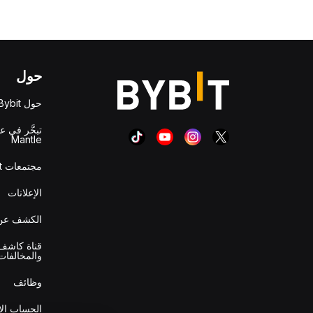
حول
حول Bybit
تبحَّر في ع
Mantle
مجتمعات Bybit
الإعلانات
الكشف عن 
قناة كاشف 
والمخالفات
وظائف
الحساب ال