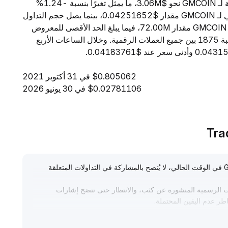
اعتبارًا من 6 أغسطس 2026، تبلغ القيمة السوقية الإجمالية لـ GMCOIN نحو $3.06M، ما يمثل تغيرًا بنسبة -1.24%
خلال الساعات الأربع والعشرين الماضية. ويبلغ السعر الحالي لـ GMCOIN مقدار $0.04251652، بينما يصل حجم التداول
خلال 24 ساعة إلى $2.18K. ويبلغ المعروض المتداول من GMCOIN مقدار 72.00M، فيما يبلغ الحد الأقصى للمعروض
80.00M. ومن حيث القيمة السوقية، تحتل GMCOIN المرتبة 1875 بين جميع العملات الرقمية. وخلال الساعات الأربع
$0.805062 في 31 أكتوبر 2021
$0.02781106 في 30 يونيو 2026
نظرًا لعدم توفر بيانات سوق فعالة أو تدفق أخبار حول GMCOIN في الوقت الحالي، لا يُنصح بالمشاركة في التداولات المتعلقة
ت الرسمية المنشورة عن كثب، والانتظار حتى تتضح إشارات
طر عدم اليقين المحتملة
.