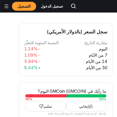
التسجيل
تسجيل الدخول
سجل السعر (بالدولار الأمريكي)
مقارنة التاريخ
النسبة المئوية للتغيُّر
اليوم
-1.24%
7 من الأيام
-1.09%
14 من الأيام
-5.94%
30 من الأيام
+8.44%
ما رأيك في GMCoin (GMCOIN) اليوم؟
50
%
50
%
إيجابي
سلبي
ملاحظة: تُعرَض هذه المعلومات كمرجع للاسترشاد فقط.