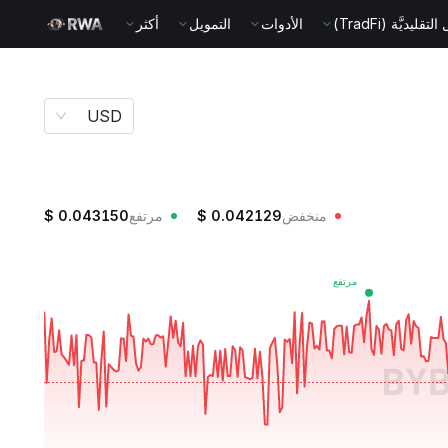
قليديَّة (TradFi)
الأدوات
التمويل
أكثر
USD
منخفض
0.042129
$
مرتفع
0.043150
$