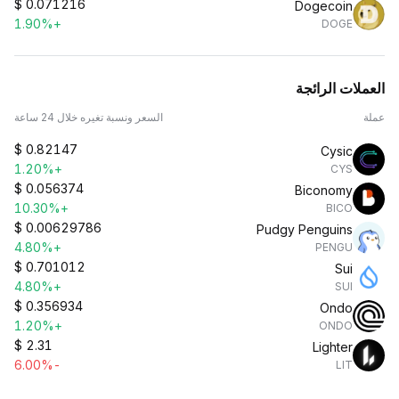
$
0.071216
Dogecoin
+1.90%
DOGE
العملات الرائجة
عملة
السعر ونسبة تغيره خلال 24 ساعة
$
0.82147
Cysic
+1.20%
CYS
$
0.056374
Biconomy
+10.30%
BICO
$
0.00629786
Pudgy Penguins
+4.80%
PENGU
$
0.701012
Sui
+4.80%
SUI
$
0.356934
Ondo
+1.20%
ONDO
$
2.31
Lighter
-6.00%
LIT