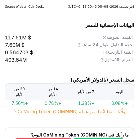
آخر تحديث: 2026-08-08 15:00:43
(UTC+0)
Source of data: CoinGecko
البيانات الإحصائية للسعر
القيمة السوقية
117.51M
حجم التداول طوال 24 ساعة
7.69M
القمة التاريخية
0.564703
العرض المُتداوَل
403.64M
سجل السعر (بالدولار الأمريكي)
14 من
30 من
اليوم
7 من الأيام
الأيام
الأيام
+7.56%
+0.78%
+1.38%
+0.08%
توقُّعات تحليليَّة لسعر عملة GoMining Token (GOMINING)
ما رأيك في GoMining Token (GOMINING) اليوم؟