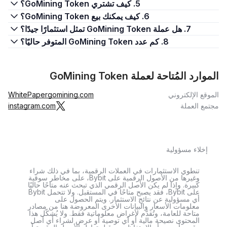
5. كيف تشتري GoMining Token؟
6. كيف يمكنك بيع GoMining Token؟
7. هل عملة GoMining Token تمثل استثمارًا جيدًا؟
8. كم عدد GoMining Token المتوفر حاليًا؟
الموارد المُتاحة لعملة GoMining Token
الموقع الإلكتروني
gomining.com
WhitePaper
مجتمع العملة
instagram.com
إخلاء مسؤولية
تنطوي الاستثمارات في العملات الرقمية، بما في ذلك شراء
وغيرها من الأصول الرقمية على Bybit، على مخاطر سوقية
كبيرة. وإذا لم يكن الأصل الرقمي الذي تبحث عنه متاحًا حاليًا
على Bybit، فقد يصبح متاحًا في المستقبل. ولا تتحمل Bybit
أي مسؤولية عن نتائج الاستثمار. ويتم الحصول على
معلومات الأسعار والبيانات الأخرى المعروضة هنا من مصادر
متاحة للعامة، وتُقدَّم لأغراض معلوماتية فقط. ولا يُشكّل هذا
المحتوى نصيحة مالية أو أي توصية أو عرض لشراء أي أصل