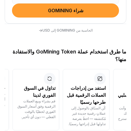
شراء GOMINING
→
الحاسبة من GOMINING إلى USD
ما طرق استخدام عملة GoMining Token والاستفادة
منها؟
استفد من إدراجات
تداوَل في السوق
حوّل عملاتك
حوِّل العملات ا
العملات الرقمية قبل
الفوري لدينا
أي تكلفة — بسر
قم بشراء وبيع العملات
طرحها رسميًا
وسهولة.
الرقمية وفق أسعار السوق
كُن السبّاق بالوصول إلى
الفوري لحظيًا بالوقت
عملاتٍ رقمية جديدة غير
الفعلي — دون أي تأخير.
مُكتشفة — احظَ بفرصة
تداولها قبل إدراجها رسميًا.