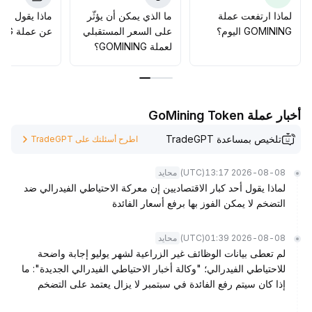
لماذا ارتفعت عملة
ما الذي يمكن أن يؤثّر
ماذا يقول الم
GOMINING اليوم؟
على السعر المستقبلي
عن عملة GOMINING؟
لعملة GOMINING؟
أخبار عملة GoMining Token
تلخيص بمساعدة TradeGPT
اطرح أسئلتك على TradeGPT
(UTC)
2026-08-08 13:17
محايد
لماذا يقول أحد كبار الاقتصاديين إن معركة الاحتياطي الفيدرالي ضد
التضخم لا يمكن الفوز بها برفع أسعار الفائدة
(UTC)
2026-08-08 01:39
محايد
لم تعطى بيانات الوظائف غير الزراعية لشهر يوليو إجابة واضحة
للاحتياطي الفيدرالي؛ "وكالة أخبار الاحتياطي الفيدرالي الجديدة": ما
إذا كان سيتم رفع الفائدة في سبتمبر لا يزال يعتمد على التضخم