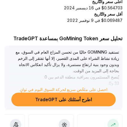
أعلى سعر والتّاريخ
$0.564703 في 16 ديسمبر 2024
أقل سعر والتّاريخ
$0.069487 في 9 نوفمبر 2022
تحليل سعر GoMining Token بمساعدة TradeGPT
تستفيد GOMINING حاليًا من تحسن المزاج العام في السوق، مع
زيادة نشاط الشراء على المدى القصير، إلا أنها تفتقر إلى الزخم
وبدون وجود بنية ارتفاع مستمرة، ولا يزال تأكيد انعكاس الاتجاه
بحاجة إلى المزيد من الوقت
.
يُنصح المستثمرون بمراقبة منطقة الدعم بين 0
.
33 و0
.
احصل على ملخّص سريع لحركة السوق اليوم في ثوانٍ
37 دولار وتغيرات حجم التداول، وعدم مطاردة الأسعار المرتفعة
دون اختراق واضح
.
اطرح أسئلتك على TradeGPT
يجب التركيز على إدارة مخاطر التراجع في الأسواق المتذبذبة
.