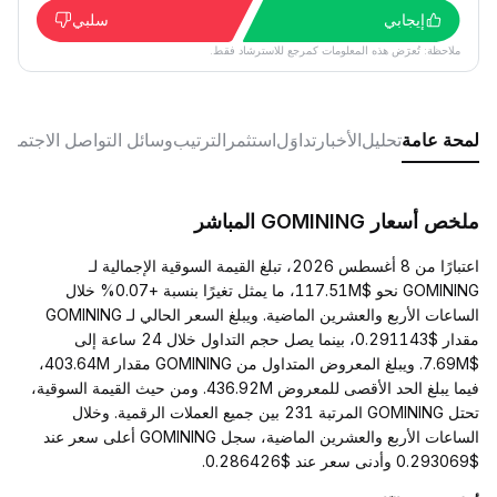
إيجابي
سلبي
ملاحظة: تُعرَض هذه المعلومات كمرجع للاسترشاد فقط.
لمحة عامة
تحليل
الأخبار
تداوَل
استثمر
الترتيب
وسائل التواصل الاجتماع
ملخص أسعار GOMINING المباشر
اعتبارًا من 8 أغسطس 2026، تبلغ القيمة السوقية الإجمالية لـ
GOMINING نحو $117.51M، ما يمثل تغيرًا بنسبة +0.07% خلال
الساعات الأربع والعشرين الماضية. ويبلغ السعر الحالي لـ GOMINING
مقدار $0.291143، بينما يصل حجم التداول خلال 24 ساعة إلى
$7.69M. ويبلغ المعروض المتداول من GOMINING مقدار 403.64M،
فيما يبلغ الحد الأقصى للمعروض 436.92M. ومن حيث القيمة السوقية،
تحتل GOMINING المرتبة 231 بين جميع العملات الرقمية. وخلال
الساعات الأربع والعشرين الماضية، سجل GOMINING أعلى سعر عند
$0.293069 وأدنى سعر عند $0.286426.