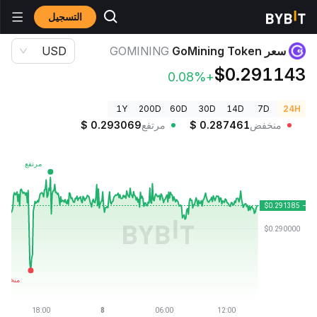
التسجيل
أسعار العملات الرقمية
سعر GoMining Token GOMINING
سعر GoMining Token
GOMINING
USD
$0.291143
+0.08%
1Y
200D
60D
30D
14D
7D
24H
منخفض
0.287461
$
مرتفع
0.293069
$