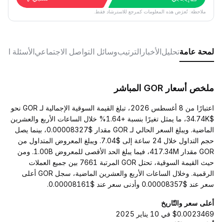
ملاحظة: تُعرَض هذه المعلومات كمرجع للاسترشاد فقط.
لمحة عامة
تحليل
الأخبار
الترتيب
وسائل التواصل الاجتماعي
الأسئلة الش
ملخص أسعار GOR المباشر
اعتبارًا من 8 أغسطس 2026، تبلغ القيمة السوقية الإجمالية لـ GOR نحو
$34.74K، ما يمثل تغيرًا بنسبة +1.64% خلال الساعات الأربع والعشرين
الماضية. ويبلغ السعر الحالي لـ GOR مقدار $0.00008327، بينما يصل
حجم التداول خلال 24 ساعة إلى $7.04. ويبلغ المعروض المتداول من
GOR مقدار 417.34M، فيما يبلغ الحد الأقصى للمعروض 1.00B. ومن
حيث القيمة السوقية، تحتل GOR المرتبة 7661 بين جميع العملات
الرقمية. وخلال الساعات الأربع والعشرين الماضية، سجل GOR أعلى
سعر عند $0.00008357 وأدنى سعر عند $0.00008161.
أعلى سعر والتّاريخ
$0.0023469 في 10 يناير 2025