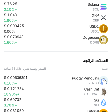
$
76.25
Solana
+3.10%
SOL
$
1.043
XRP
+1.80%
XRP
$
0.999425
USD1
0.00%
USD1
$
0.070943
Dogecoin
+1.60%
DOGE
العملات الرائجة
عملة
السعر ونسبة تغيره خلال 24 ساعة
$
0.00636391
Pudgy Penguins
+6.10%
PENGU
$
0.121734
Cash Cat
+18.90%
CASHCAT
$
0.69732
Sui
+3.70%
SUI
$
0.081059
Tutorial