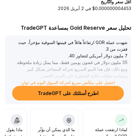
أقل سعر والتّاريخ
$0.000000004453 في 2 أبريل 2026
تحليل سعر Gold Reserve بمساعدة TradeGPT
شهدت عملة GOR ارتفاعاً هائلاً في قيمتها السوقية مؤخراً، حيث
قفزت من 3
.
7 مليون دولار أمريكي لتتجاوز 40
.
35 مليون دولار في غضون يومين فقط، مما يمثل زيادة ملحوظة
.
ومع ذلك، فإن هذا النمو السريع تحركه المشاعر بشكل كبير
ويصاحبه تقلبات عالية الخطورة على المدى القصير
.
احصل على ملخّص سريع لحركة السوق اليوم في ثوانٍ
يُنصح المستثمرون بتوخي الحذر من عمليات التصحيح عند الذروة،
كما ينبغي وضع استراتيجيات واضحة لإدارة المخاطر المتعلقة
اطرح أسئلتك على TradeGPT
بالمراكز، ومراقبة التقدم المستقبلي للنظام البيئي لتقنية GOR
وتطبيقاته، من أجل تحديد ما إذا كان بإمكانها التخلص من الطابع
المضاربي البحت وتحقيق نمو مستدام
.
لماذا ارتفعت عملة
ما الذي يمكن أن يؤثّر
ماذا يقول الم