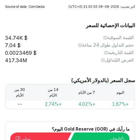
آخر تحديث: 2026-08-08 21:30:50
(UTC+0)
Source of data: CoinGecko
البيانات الإحصائية للسعر
القيمة السوقية
34.74K
حجم التداول طوال 24 ساعة
7.04
القمة التاريخية
0.0023469
العرض المُتداوَل
417.34M
سجل السعر (بالدولار الأمريكي)
14 من
30 من
اليوم
7 من الأيام
الأيام
الأيام
--
+2.74%
+4.02%
+1.67%
ما رأيك في Gold Reserve (GOR) اليوم؟
إيجابي
سلبي