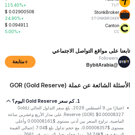
+115.40%
TUT
$
0.02900508
StonkBroker
+24.90%
STONKBROKER
$
0.094911
Canton
+5.00%
CC
تابعنا على مواقع التواصل الاجتماعي
Followers
+
متابعة
@BybitArabia
الأسئلة الشائعة عن عملة GOR (Gold Reserve)
1. كم سعر Gold Reserve اليوم؟
اعتبارًا من 9 أغسطس 2026، بلغ سعر التداول الحالي لـGold
Reserve (GOR) $0.00008327. على مدار الأربع وعشرين ساعة
الماضية، تراوح السعر بين أدنى مستوى $0.00008161 وأعلى
مستوى $0.00008357، مع حجم تداول بلغ $7.04. إجمالي القيمة
السوقية هو $34.74K، مما يجعله يحتل المرتبة رقم 7661 بين