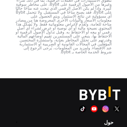
تنطوي الاستثمارات في العملات الرقمية، بما في ذلك شراء
وغيرها من الأصول الرقمية على Bybit، على مخاطر سوقية
كبيرة. وإذا لم يكن الأصل الرقمي الذي تبحث عنه متاحًا حاليًا
على Bybit، فقد يصبح متاحًا في المستقبل. ولا تتحمل Bybit
أي مسؤولية عن نتائج الاستثمار. ويتم الحصول على
معلومات الأسعار والبيانات الأخرى المعروضة هنا من مصادر
متاحة للعامة، وتُقدَّم لأغراض معلوماتية فقط. ولا يُشكّل هذا
المحتوى نصيحة مالية أو أي توصية أو عرض لشراء أي أصل
رقمي أو بيعه أو الاحتفاظ به. وقبل تداول الأصول الرقمية أو
الاحتفاظ بها، ينبغي على المستثمرين تقييم أوضاعهم المالية
وقدرتهم على تحمّل المخاطر بعناية، واستشارة المختصين
المؤهلين في المجالات القانونية أو الضريبية أو الاستثمارية
عند الاقتضاء. ولمزيد من المعلومات، يُرجى الرجوع إلى
شروط الخدمة الخاصة بـ Bybit.
حول