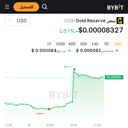
التسجيل
أسعار العملات الرقمية
سعر Gold Reserve GOR
سعر Gold Reserve
GOR
USD
$0.00008327
+1.67%
1Y
200D
60D
30D
14D
7D
24H
منخفض
0.000082
$
مرتفع
0.000084
$