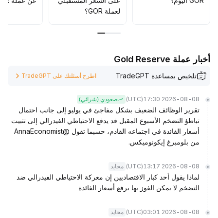
GOR اليوم؟
على السعر المستقبلي
عن عملة GOR؟
لعملة GOR؟
أخبار عملة Gold Reserve
تلخيص بمساعدة TradeGPT
اطرح أسئلتك على TradeGPT
(UTC)
2026-08-08 17:30
صعودي (شرائي)
تقرير الوظائف الضعيف بشكل مفاجئ في يوليو إلى جانب احتمال
تباطؤ التضخم الأسبوع المقبل قد يدفع الاحتياطي الفيدرالي إلى تثبيت
أسعار الفائدة في اجتماعه القادم، حسبما تقول @AnnaEconomist
من بلومبرغ إيكونوميكس.
(UTC)
2026-08-08 13:17
محايد
لماذا يقول أحد كبار الاقتصاديين إن معركة الاحتياطي الفيدرالي ضد
التضخم لا يمكن الفوز بها برفع أسعار الفائدة
(UTC)
2026-08-08 03:01
محايد