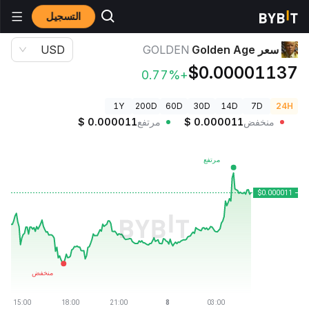
التسجيل
أسعار العملات الرقمية
سعر Golden Age GOLDEN
سعر Golden Age
GOLDEN
USD
$0.00001137
+0.77%
1Y
200D
60D
30D
14D
7D
24H
منخفض
0.000011
$
مرتفع
0.000011
$