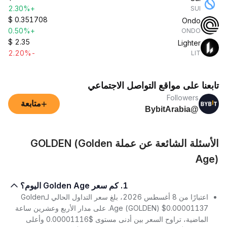
+2.30%
SUI
$
0.351708
Ondo
+0.50%
ONDO
$
2.35
Lighter
-2.20%
LIT
تابعنا على مواقع التواصل الاجتماعي
Followers
+
متابعة
@BybitArabia
الأسئلة الشائعة عن عملة GOLDEN (Golden
Age)
1. كم سعر Golden Age اليوم؟
اعتبارًا من 8 أغسطس 2026، بلغ سعر التداول الحالي لـGolden
Age (GOLDEN) $0.00001137. على مدار الأربع وعشرين ساعة
الماضية، تراوح السعر بين أدنى مستوى $0.00001116 وأعلى