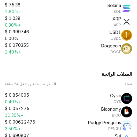
$
75.38
Solana
+2.80%
SOL
$
1.038
XRP
+0.30%
XRP
$
0.999746
USD1
0.00%
USD1
$
0.070355
Dogecoin
+1.40%
DOGE
العملات الرائجة
عملة
السعر ونسبة تغيره خلال 24 ساعة
$
0.854005
Cysic
+0.40%
CYS
$
0.057275
Biconomy
+11.30%
BICO
$
0.00622475
Pudgy Penguins
+3.50%
PENGU
$
0.690807
Sui