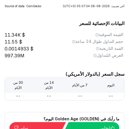
آخر تحديث: 2026-08-08 05:07:34
(UTC+0)
Source of data: CoinGecko
البيانات الإحصائية للسعر
القيمة السوقية
11.34K
حجم التداول طوال 24 ساعة
11.55
القمة التاريخية
0.0014933
العرض المُتداوَل
997.39M
سجل السعر (بالدولار الأمريكي)
14 من
30 من
اليوم
7 من الأيام
الأيام
الأيام
--
--
--
--
ما رأيك في Golden Age (GOLDEN) اليوم؟
إيجابي
سلبي