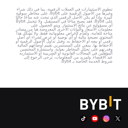
تنطوي الاستثمارات في العملات الرقمية، بما في ذلك شراء
وغيرها من الأصول الرقمية على Bybit، على مخاطر سوقية
كبيرة. وإذا لم يكن الأصل الرقمي الذي تبحث عنه متاحًا حاليًا
على Bybit، فقد يصبح متاحًا في المستقبل. ولا تتحمل Bybit
أي مسؤولية عن نتائج الاستثمار. ويتم الحصول على
معلومات الأسعار والبيانات الأخرى المعروضة هنا من مصادر
متاحة للعامة، وتُقدَّم لأغراض معلوماتية فقط. ولا يُشكّل هذا
المحتوى نصيحة مالية أو أي توصية أو عرض لشراء أي أصل
رقمي أو بيعه أو الاحتفاظ به. وقبل تداول الأصول الرقمية أو
الاحتفاظ بها، ينبغي على المستثمرين تقييم أوضاعهم المالية
وقدرتهم على تحمّل المخاطر بعناية، واستشارة المختصين
المؤهلين في المجالات القانونية أو الضريبية أو الاستثمارية
عند الاقتضاء. ولمزيد من المعلومات، يُرجى الرجوع إلى
شروط الخدمة الخاصة بـ Bybit.