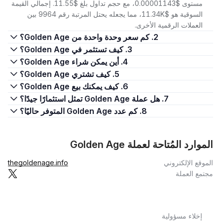
مستوى $0.00001143، مع حجم تداول بلغ $11.55. إجمالي القيمة
السوقية هو $11.34K، مما يجعله يحتل المرتبة رقم 9964 بين
العملات الرقمية الأخرى.
2. كم سعر وحدة واحدة من Golden Age؟
3. كيف تستثمر في Golden Age؟
4. أين يمكن شراء Golden Age؟
5. كيف تشتري Golden Age؟
6. كيف يمكنك بيع Golden Age؟
7. هل عملة Golden Age تمثل استثمارًا جيدًا؟
8. كم عدد Golden Age المتوفر حاليًا؟
الموارد المُتاحة لعملة Golden Age
الموقع الإلكتروني
thegoldenage.info
مجتمع العملة
إخلاء مسؤولية