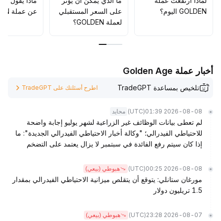
لماذا ارتفعت عملة
ما الذي يمكن أن يؤثّر
ماذا يقول الم
GOLDEN اليوم؟
على السعر المستقبلي
عن عملة GOLDEN؟
لعملة GOLDEN؟
أخبار عملة Golden Age
تلخيص بمساعدة TradeGPT
اطرح أسئلتك على TradeGPT
(UTC)
2026-08-08 01:39
محايد
لم تعطى بيانات الوظائف غير الزراعية لشهر يوليو إجابة واضحة
للاحتياطي الفيدرالي؛ "وكالة أخبار الاحتياطي الفيدرالي الجديدة": ما
إذا كان سيتم رفع الفائدة في سبتمبر لا يزال يعتمد على التضخم
(UTC)
2026-08-08 00:25
هبوطي (بيعي)
مورغان ستانلي: يتوقع أن يتقلص ميزانية الاحتياطي الفيدرالي بمقدار
1.5 تريليون دولار
(UTC)
2026-08-07 23:28
هبوطي (بيعي)