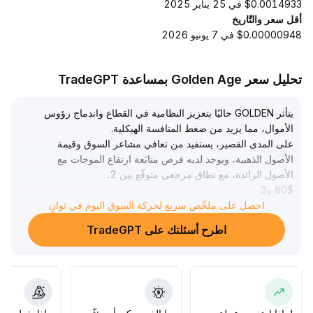
$0.0014933 في 25 يناير 2025
أقل سعر والتّاريخ
$0.00000948 في 7 يونيو 2026
تحليل سعر Golden Age بمساعدة TradeGPT
يتأثر GOLDEN حاليًا بتعزيز النظامية في القطاع واندماج رؤوس
الأموال، مما يزيد من ضغط المنافسة الهيكلية
.
على المدى القصير، يستفيد من تعافي مشاعر السوق وقيمة
الأصول الذهبية، ويوجد لديه فرص متابَعة ارتفاع الموجات مع
الأصول الرائدة، مع نطاق مرجعي متوقّع بين 2
.
80$ و3
.
10$
.
احصل على ملخّص سريع لحركة السوق اليوم في ثوانٍ
يجب الحذر من تراجع وتصحيح السوق، ويُنصح بالإسراع في تعزيز
اطرح أسئلتك على TradeGPT
الامتثال وتوسيع التعاون البيئي، واستخدام أدوات المشتقات
للتحوط من المخاطر وتداولات قصيرة الأجل انتقائية، مما يعزز
متانة ومرونة تخصيص الأصول
.