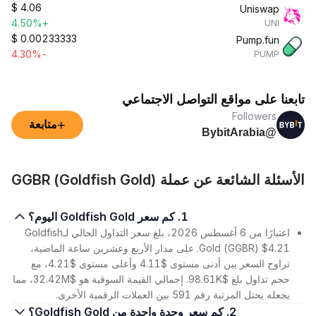
$
4.06
Uniswap
+4.50%
UNI
$
0.00233333
Pump.fun
-4.30%
PUMP
تابعنا على مواقع التواصل الاجتماعي
Followers
+
متابعة
@BybitArabia
الأسئلة الشائعة عن عملة GGBR (Goldfish Gold)
1. كم سعر Goldfish Gold اليوم؟
اعتبارًا من 6 أغسطس 2026، بلغ سعر التداول الحالي لـGoldfish
Gold (GGBR) $4.21. على مدار الأربع وعشرين ساعة الماضية،
تراوح السعر بين أدنى مستوى $4.11 وأعلى مستوى $4.21، مع
حجم تداول بلغ $98.61K. إجمالي القيمة السوقية هو $32.42M، مما
يجعله يحتل المرتبة رقم 591 بين العملات الرقمية الأخرى.
2. كم سعر وحدة واحدة من Goldfish Gold؟