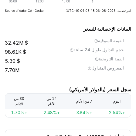
آخر تحديث: 2026-08-06 04:05:48
(UTC+0)
Source of data: CoinGecko
البيانات الإحصائية للسعر
القيمة السوقية
32.42M
حجم التداول طوال 24 ساعة
98.61K
القمة التاريخية
5.39
المعروض المتداول
7.70M
سجل السعر (بالدولار الأمريكي)
14 من
30 من
اليوم
7 من الأيام
الأيام
الأيام
+1.70%
+2.48%
+3.84%
+2.54%