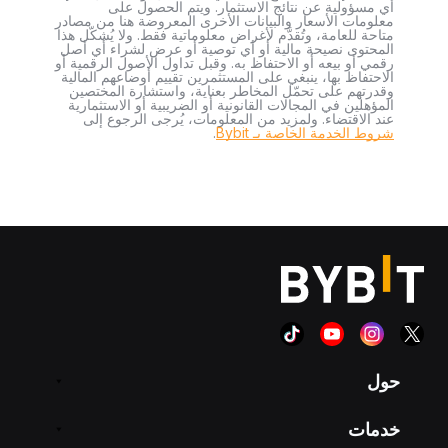
أي مسؤولية عن نتائج الاستثمار. ويتم الحصول على
معلومات الأسعار والبيانات الأخرى المعروضة هنا من مصادر
متاحة للعامة، وتُقدَّم لأغراض معلوماتية فقط. ولا يُشكّل هذا
المحتوى نصيحة مالية أو أي توصية أو عرض لشراء أي أصل
رقمي أو بيعه أو الاحتفاظ به. وقبل تداول الأصول الرقمية أو
الاحتفاظ بها، ينبغي على المستثمرين تقييم أوضاعهم المالية
وقدرتهم على تحمّل المخاطر بعناية، واستشارة المختصين
المؤهلين في المجالات القانونية أو الضريبية أو الاستثمارية
عند الاقتضاء. ولمزيد من المعلومات، يُرجى الرجوع إلى
شروط الخدمة الخاصة بـ Bybit
.
حول
خدمات