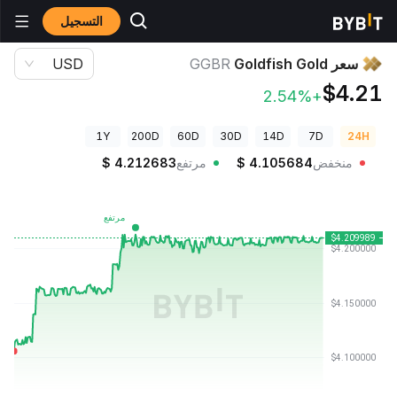
التسجيل
أسعار العملات الرقمية
سعر Goldfish Gold GGBR
سعر Goldfish Gold
GGBR
USD
$4.21
+2.54%
1Y
200D
60D
30D
14D
7D
24H
منخفض
4.105684
$
مرتفع
4.212683
$