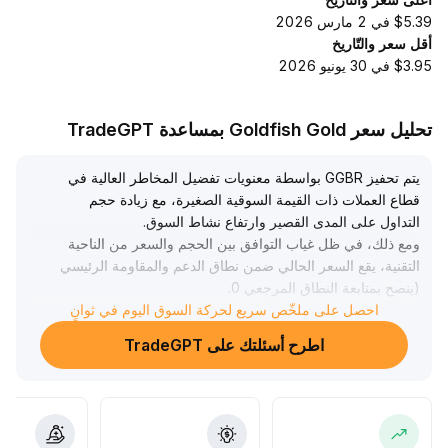
$5.39 في 2 مارس 2026
أقل سعر والتّاريخ
$3.95 في 30 يونيو 2026
تحليل سعر Goldfish Gold بمساعدة TradeGPT
يتم تحفيز GGBR بواسطة معنويات تفضيل المخاطر العالية في
قطاع العملات ذات القيمة السوقية الصغيرة، مع زيادة حجم
التداول على المدى القصير وارتفاع نشاط السوق
.
ومع ذلك، في ظل غياب التوافق بين الحجم والسعر من الناحية
التقنية، يقع السعر الحالي ضمن نطاق الدعم والمقاومة الرئيسي
(ينصح بمتابعة النطاق المرجعي 0
.
083~0
.
احصل على ملخّص سريع لحركة السوق اليوم في ثوانٍ
096 دولار أمريكي)
.
اطرح أسئلتك على TradeGPT
يجب توخي الحذر من تراجع المعنويات مما قد يؤدي إلى تصحيح
وارتفاع في التقلبات
.
من ناحية العمليات، يُنصح بتجنب الشراء عند مستويات مرتفعة
وانتظار تأكيد زيادة الأحجام وكسر النطاق المتوسط قبل الانضمام
للاتجاه، وذلك لتقليل مخاطر التذبذب الناتج عن التداول بحسب