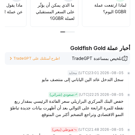
المعنويات
.
لماذا ارتفعت عملة
ما الذي يمكن أن يؤثّر
ماذا يقول الم
GGBR اليوم؟
على السعر المستقبلي
عن عملة GGBR؟
لعملة GGBR؟
أخبار عملة Goldfish Gold
تلخيص بمساعدة TradeGPT
اطرح أسئلتك على TradeGPT
(UTC)
2026-08-05 23:01
محايد
سجل التدخل عائد الين الياباني إلى منتصف مايو
(UTC)
2026-08-05 22:25
صعودي (شرائي)
خفض البنك المركزي البرازيلي سعر الفائدة الرئيسي بمقدار ربع
نقطة للمرة الرابعة على التوالي بعد أن أظهرت بيانات جديدة تباطؤ
النمو الاقتصادي وتراجع التضخم أكثر من المتوقع.
(UTC)
2026-08-05 21:48
هبوطي (بيعي)