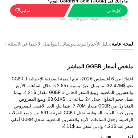
ما رأيك في Goldfish Gold (GGBR) اليوم؟
إيجابي
سلبي
ملاحظة: تُعرَض هذه المعلومات كمرجع للاسترشاد فقط.
لمحة عامة
تحليل
الأخبار
الترتيب
وسائل التواصل الاجتماعي
الأسئلة الش
ملخص أسعار GGBR المباشر
اعتبارًا من 6 أغسطس 2026، تبلغ القيمة السوقية الإجمالية لـ GGBR
نحو $32.42M، ما يمثل تغيرًا بنسبة +2.55% خلال الساعات الأربع
والعشرين الماضية. ويبلغ السعر الحالي لـ GGBR مقدار $4.21، بينما
يصل حجم التداول خلال 24 ساعة إلى $98.61K. ويبلغ المعروض
المتداول من GGBR مقدار 7.70M، فيما يبلغ الحد الأقصى للمعروض --.
ومن حيث القيمة السوقية، تحتل GGBR المرتبة 591 بين جميع العملات
الرقمية. وخلال الساعات الأربع والعشرين الماضية، سجل GGBR أعلى
سعر عند $4.21 وأدنى سعر عند $4.11.
أعلى سعر والتّاريخ