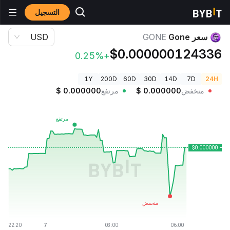
التسجيل
أسعار العملات الرقمية
سعر Gone GONE
سعر Gone
GONE
USD
$0.000000124336
+0.25%
1Y
200D
60D
30D
14D
7D
24H
منخفض
0.000000
$
مرتفع
0.000000
$