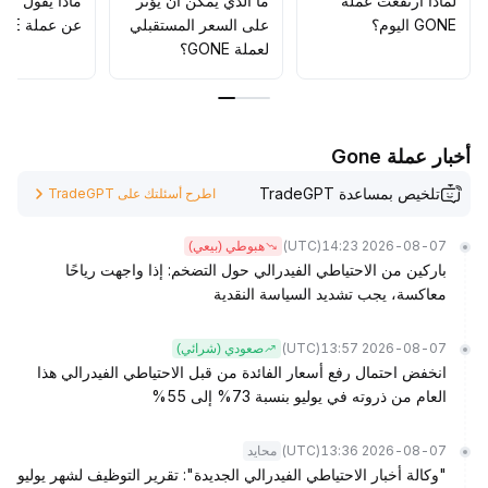
لماذا ارتفعت عملة
ما الذي يمكن أن يؤثّر
ماذا يقول الم
GONE اليوم؟
على السعر المستقبلي
عن عملة GONE؟
لعملة GONE؟
أخبار عملة Gone
تلخيص بمساعدة TradeGPT
اطرح أسئلتك على TradeGPT
(UTC)
2026-08-07 14:23
هبوطي (بيعي)
باركين من الاحتياطي الفيدرالي حول التضخم: إذا واجهت رياحًا
معاكسة، يجب تشديد السياسة النقدية
(UTC)
2026-08-07 13:57
صعودي (شرائي)
انخفض احتمال رفع أسعار الفائدة من قبل الاحتياطي الفيدرالي هذا
العام من ذروته في يوليو بنسبة 73% إلى 55%
(UTC)
2026-08-07 13:36
محايد
"وكالة أخبار الاحتياطي الفيدرالي الجديدة": تقرير التوظيف لشهر يوليو