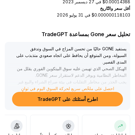
$0.00014388 في 27 ديسمبر 2023
أقل سعر والتّاريخ
$0.000000118103 في 31 يوليو 2026
تحليل سعر Gone بمساعدة TradeGPT
يستفيد GONE حاليًا من تحسن المزاج في السوق وتدفق
السيولة، ومن المتوقع أن يحافظ على اتجاه صعودي متذبذب على
المدى القصير
.
الهيكل الصحي الذي تهيمن عليه سوق البيتكوين الفوري يقلل من
المخاطر النظامية ويوفر الدعم لاستقرار سعر GONE
.
يجب الحذر من مخاطر التقلبات في بيئة صراع الشراء والبيع غير
الواضحة، ويوصى بالتحرك بمرونة ضمن نطاق 0
.
احصل على ملخّص سريع لحركة السوق اليوم في ثوانٍ
.
96—1
اطرح أسئلتك على TradeGPT
12، مع التركيز على النشاط على السلسلة والتوافق بين الحجم
والسعر، بينما يتطلب استمرار الاتجاه المزيد من التحقق من
البيانات لاحقًا
.