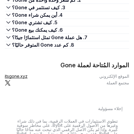
2. كم سعر وحدة واحدة من Gone؟
3. كيف تستثمر في Gone؟
4. أين يمكن شراء Gone؟
5. كيف تشتري Gone؟
6. كيف يمكنك بيع Gone؟
7. هل عملة Gone تمثل استثمارًا جيدًا؟
8. كم عدد Gone المتوفر حاليًا؟
الموارد المُتاحة لعملة Gone
الموقع الإلكتروني
itsgone.xyz
مجتمع العملة
إخلاء مسؤولية
تنطوي الاستثمارات في العملات الرقمية، بما في ذلك شراء
وغيرها من الأصول الرقمية على Bybit، على مخاطر سوقية
كبيرة. وإذا لم يكن الأصل الرقمي الذي تبحث عنه متاحًا حاليًا
على Bybit، فقد يصبح متاحًا في المستقبل. ولا تتحمل Bybit