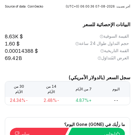
آخر تحديث: 2026-08-07 06:00:36
(UTC+0)
Source of data: CoinGecko
البيانات الإحصائية للسعر
القيمة السوقية
8.63K
حجم التداول طوال 24 ساعة
1.60
القمة التاريخية
0.00014388
العرض المُتداوَل
69.42B
سجل السعر (بالدولار الأمريكي)
14 من
30 من
اليوم
7 من الأيام
الأيام
الأيام
-24.34%
-2.48%
+4.87%
--
ما رأيك في Gone (GONE) اليوم؟
إيجابي
سلبي