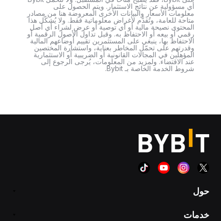
أي مسؤولية عن نتائج الاستثمار. ويتم الحصول على
معلومات الأسعار والبيانات الأخرى المعروضة هنا من مصادر
متاحة للعامة، وتُقدَّم لأغراض معلوماتية فقط. ولا يُشكّل هذا
المحتوى نصيحة مالية أو أي توصية أو عرض لشراء أي أصل
رقمي أو بيعه أو الاحتفاظ به. وقبل تداول الأصول الرقمية أو
الاحتفاظ بها، ينبغي على المستثمرين تقييم أوضاعهم المالية
وقدرتهم على تحمّل المخاطر بعناية، واستشارة المختصين
المؤهلين في المجالات القانونية أو الضريبية أو الاستثمارية
عند الاقتضاء. ولمزيد من المعلومات، يُرجى الرجوع إلى
شروط الخدمة الخاصة بـ Bybit.
حول
خدمات