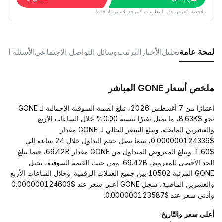
ملاحظة: تُعرَض هذه المعلومات كمرجع للاسترشاد فقط.
لمحة عامة
تحليل
الأخبار
الترتيب
وسائل التواصل الاجتماعي
الأسئلة الش
ملخص أسعار GONE المباشر
اعتبارًا من 7 أغسطس 2026، تبلغ القيمة السوقية الإجمالية لـ GONE
نحو $8.63K، ما يمثل تغيرًا بنسبة 0.00% خلال الساعات الأربع
والعشرين الماضية. ويبلغ السعر الحالي لـ GONE مقدار
$0.000000124336، بينما يصل حجم التداول خلال 24 ساعة إلى
$1.60. ويبلغ المعروض المتداول من GONE مقدار 69.42B، فيما يبلغ
الحد الأقصى للمعروض 69.42B. ومن حيث القيمة السوقية، تحتل
GONE المرتبة 10502 بين جميع العملات الرقمية. وخلال الساعات الأربع
والعشرين الماضية، سجل GONE أعلى سعر عند $0.000000124603
وأدنى سعر عند $0.000000123587.
أعلى سعر والتّاريخ