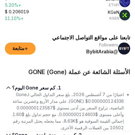
+5.20%
ETHFI
$
0.206019
KGeN
+11.10%
KGEN
تابعنا على مواقع التواصل الاجتماعي
Followers
+
متابعة
@BybitArabia
الأسئلة الشائعة عن عملة GONE (Gone)
1. كم سعر Gone اليوم؟
اعتبارًا من 7 أغسطس 2026، بلغ سعر التداول الحالي لـGone
(GONE) $0.000000124336. على مدار الأربع وعشرين ساعة
الماضية، تراوح السعر بين أدنى مستوى $0.000000123587
وأعلى مستوى $0.000000124603، مع حجم تداول بلغ $1.60.
إجمالي القيمة السوقية هو $8.63K، مما يجعله يحتل المرتبة رقم
10502 بين العملات الرقمية الأخرى.