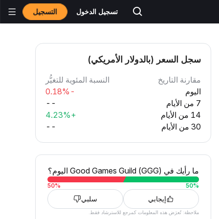
التسجيل
تسجيل الدخول
سجل السعر (بالدولار الأمريكي)
مقارنة التاريخ
النسبة المئوية للتغيُّر
اليوم
-0.18%
7 من الأيام
--
14 من الأيام
+4.23%
30 من الأيام
--
ما رأيك في Good Games Guild (GGG) اليوم؟
50
%
50
%
إيجابي
سلبي
ملاحظة: تُعرَض هذه المعلومات كمرجع للاسترشاد فقط.