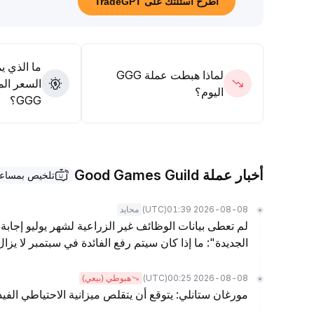
اطرح أسئلتك على TradeGPT
ما الذي ي
لماذا هبطت عملة GGG
السعر الم
اليوم؟
GGG؟
أخبار عملة Good Games Guild
تلخيص بمساعدة eGPT
(UTC)
2026-08-08 01:39
محايد
لم تعطى بيانات الوظائف غير الزراعية لشهر يوليو إجابة 
الجديدة": ما إذا كان سيتم رفع الفائدة في سبتمبر لا يز
(UTC)
2026-08-08 00:25
هبوطي (بيعي)
مورغان ستانلي: يتوقع أن يتقلص ميزانية الاحتياطي الفيدرالي بمقدار .5