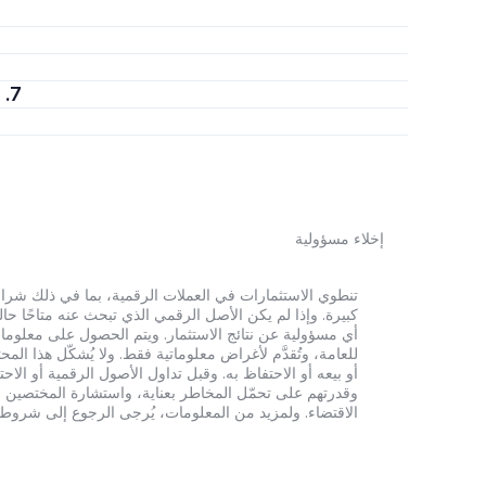
7. هل عملة Good Games Guild تمثل استثمارًا جيدًا؟
إخلاء مسؤولية
أي مسؤولية عن نتائج الاستثمار. ويتم الحصول على معلومات
للعامة، وتُقدَّم لأغراض معلوماتية فقط. ولا يُشكّل هذا 
أو بيعه أو الاحتفاظ به. وقبل تداول الأصول الرقمية أو الاح
وقدرتهم على تحمّل المخاطر بعناية، واستشارة المختصين الم
الاقتضاء. ولمزيد من المعلومات، يُرجى الرجوع إلى شروط الخدم