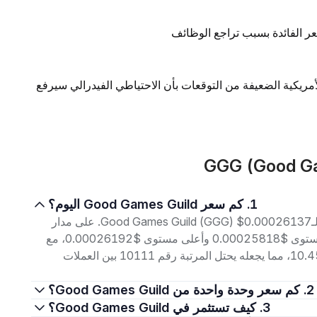
ر الفائدة بسبب تراجع الوظائف
لأمريكية الضعيفة من التوقعات بأن الاحتياطي الفيدرالي سيرفع
1. كم سعر Good Games Guild اليوم؟
اعتبارًا من 8 أغسطس 2026، بلغ سعر التداول الحالي لـGood Games Guild (GGG) $0.00026137. على مدار
الأربع وعشرين ساعة الماضية، تراوح السعر بين أدنى مستوى $0.00025818 وأعلى مستوى $0.00026192، مع
حجم تداول بلغ $6.53. إجمالي القيمة السوقية هو $10.45K، مما يجعله يحتل المرتبة رقم 10111 بين العملات
2. كم سعر وحدة واحدة من Good Games Guild؟
3. كيف تستثمر في Good Games Guild؟