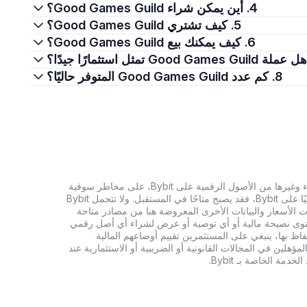
4. أين يمكن شراء Good Games Guild؟
5. كيف تشتري Good Games Guild؟
6. كيف يمكنك بيع Good Games Guild؟
8. كم عدد Good Games Guild المتوفر حاليًا؟
تنطوي الاستثمارات في العملات الرقمية، بما في ذلك شراء وغيرها من الأصول الرقمية على Bybit، على مخاطر سوقية
كبيرة. وإذا لم يكن الأصل الرقمي الذي تبحث عنه متاحًا حاليًا على Bybit، فقد يصبح متاحًا في المستقبل. ولا تتحمل Bybit
 الأسعار والبيانات الأخرى المعروضة هنا من مصادر متاحة
المحتوى نصيحة مالية أو أي توصية أو عرض لشراء أي أصل رقمي
تفاظ بها، ينبغي على المستثمرين تقييم أوضاعهم المالية
ؤهلين في المجالات القانونية أو الضريبية أو الاستثمارية عند
ة الخاصة بـ Bybit.