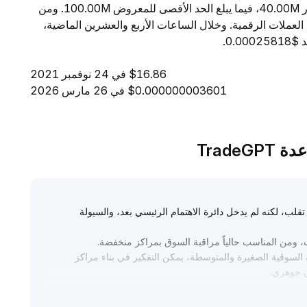
ساعة إلى $6.53. ويبلغ المعروض المتداول من GGG مقدار 40.00M، فيما يبلغ الحد الأقصى للمعروض 100.00M. ومن
قية، تحتل GGG المرتبة 10111 بين جميع العملات الرقمية. وخلال الساعات الأربع والعشرين الماضية،
$16.86 في 24 نوفمبر 2021
$0.000000003601 في 26 مارس 2026
تقلب، لكنه لم يدخل دائرة الاهتمام الرئيسي بعد، والسيولة
ب، ومن المناسب حالياً مراقبة السوق بمراكز منخفضة
.
 السوقية الصغيرة والمتوسطة، يمكن التفكير في بناء مراكز
.