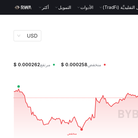
قليديَّة (TradFi)
الأدوات
التمويل
أكثر
USD
منخفض
0.000258
$
مرتفع
0.000262
$