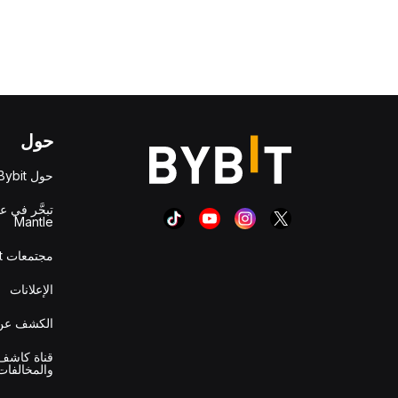
حول
حول Bybit
تبحَّر في ع
Mantle
مجتمعات Bybit
الإعلانات
الكشف عن 
قناة كاشف 
والمخالفات