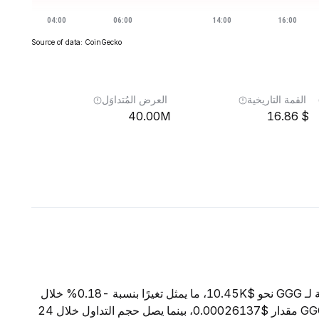
Source of data: CoinGecko
القمة التاريخية
العرض المُتداوَل
40.00M
16.86
اعتبارًا من 8 أغسطس 2026، تبلغ القيمة السوقية الإجمالية لـ GGG نحو $10.45K، ما يمثل تغيرًا بنسبة -0.18% خلال
الساعات الأربع والعشرين الماضية. ويبلغ السعر الحالي لـ GGG مقدار $0.00026137، بينما يصل حجم التداول خلال 24