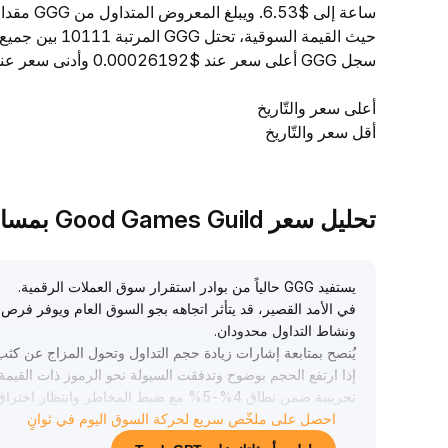
حيث القيمة السو
سجل GGG أعلى سعر عند $0.00026192 وأدنى سعر عند $0.00025818.
أعلى سعر والتّاريخ
أقل سعر والتّاريخ
تحليل سعر Good Games Guild بمساعدة TradeGPT
يستفيد GGG حالياً من بوادر استقرار سوق العملات الرقمية
.
في الأمد القصير، قد يتأثر اتجاهه بجو السوق العام ويوفر فرص 
ونشاط التداول محدودان
.
يُنصح بمتابعة إشارات زيادة حجم التداول وتحول المزاج عن كث
إذا ارتفع الحجم بوضوح وتدفقت السيولة نحو الرموز ذات القيمة
تجريبية ضمن نطاق 4%-5% مع ضبط المخاطر وانتظار اختراق جوهري
احصل على ملخّص سريع لحركة السوق اليوم في ثوانٍ