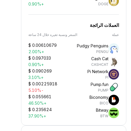
+0.90%
DOGE
العملات الرائجة
عملة
السعر ونسبة تغيره خلال 24 ساعة
$
0.00610679
Pudgy Penguins
+2.00%
PENGU
$
0.097033
Cash Cat
+0.90%
CASHCAT
$
0.090269
Pi Network
+3.10%
PI
$
0.00225918
Pump.fun
-5.10%
PUMP
$
0.055661
Biconomy
+46.50%
BICO
$
0.235624
Bitway
+37.90%
BTW